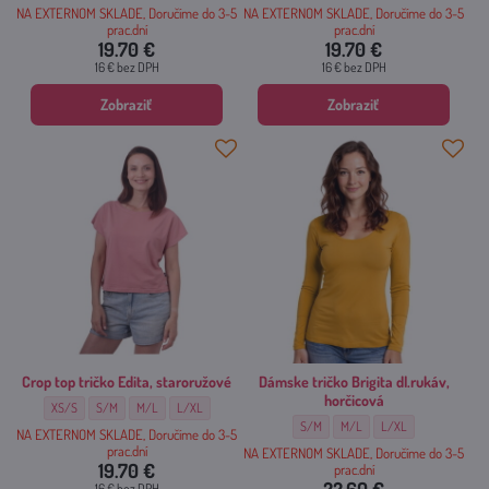
NA EXTERNOM SKLADE, Doručíme do 3-5
NA EXTERNOM SKLADE, Doručíme do 3-5
prac.dní
prac.dní
19.70 €
19.70 €
16 €
bez DPH
16 €
bez DPH
Zobraziť
Zobraziť
Crop top tričko Edita, staroružové
Dámske tričko Brigita dl.rukáv,
horčicová
Crop top tričko Edita, staroružové - Veľkosť:
Crop top tričko Edita, staroružové - Veľkosť:
Crop top tričko Edita, staroružové - Veľkosť:
Crop top tričko Edita, staroružové - Veľkosť:
XS/S
S/M
M/L
L/XL
Dámske tričko Brigita dl.rukáv, horčico
Dámske tričko Brigita dl.rukáv,
Dámske tričko Brigita 
S/M
M/L
L/XL
NA EXTERNOM SKLADE, Doručíme do 3-5
prac.dní
NA EXTERNOM SKLADE, Doručíme do 3-5
19.70 €
prac.dní
16 €
bez DPH