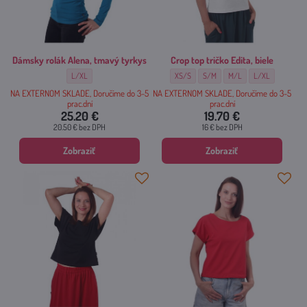
Dámsky rolák Alena, tmavý tyrkys
Crop top tričko Edita, biele
Dámsky rolák Alena, tmavý tyrkys - Veľkosť:
Crop top tričko Edita, biele - Veľkosť:
Crop top tričko Edita, biele - Veľko
Crop top tričko Edita, biel
Crop top tričko Ed
L/XL
XS/S
S/M
M/L
L/XL
NA EXTERNOM SKLADE, Doručíme do 3-5
NA EXTERNOM SKLADE, Doručíme do 3-5
prac.dní
prac.dní
25.20 €
19.70 €
20.50 €
bez DPH
16 €
bez DPH
Zobraziť
Zobraziť