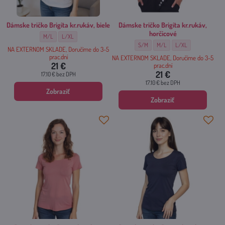
Dámske tričko Brigita kr.rukáv, biele
Dámske tričko Brigita kr.rukáv,
horčicové
Dámske tričko Brigita kr.rukáv, biele - Veľkosť:
Dámske tričko Brigita kr.rukáv, biele - Veľkosť:
M/L
L/XL
Dámske tričko Brigita kr.rukáv, horčico
Dámske tričko Brigita kr.rukáv,
Dámske tričko Brigita 
S/M
M/L
L/XL
NA EXTERNOM SKLADE, Doručíme do 3-5
prac.dní
NA EXTERNOM SKLADE, Doručíme do 3-5
21 €
prac.dní
21 €
17.10 €
bez DPH
17.10 €
bez DPH
Zobraziť
Zobraziť