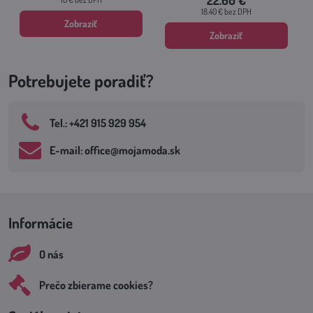
22.60 €
18.40 €
bez DPH
Zobraziť
Zobraziť
Potrebujete poradiť?
Tel​.: +421 915 929 954
E-mail: office​@mojamoda​.sk
Informácie
O nás
Prečo zbierame cookies?