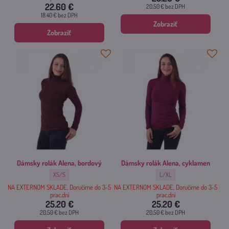
22.60 €
20.50 €
bez DPH
18.40 €
bez DPH
Zobraziť
Zobraziť
Dámsky rolák Alena, bordový
Dámsky rolák Alena, cyklamen
Dámsky rolák Alena, bordový - Veľkosť:
Dámsky rolák Alena, cyklamen 
XS/S
L/XL
NA EXTERNOM SKLADE, Doručíme do 3-5
NA EXTERNOM SKLADE, Doručíme do 3-5
prac.dní
prac.dní
25.20 €
25.20 €
20.50 €
bez DPH
20.50 €
bez DPH