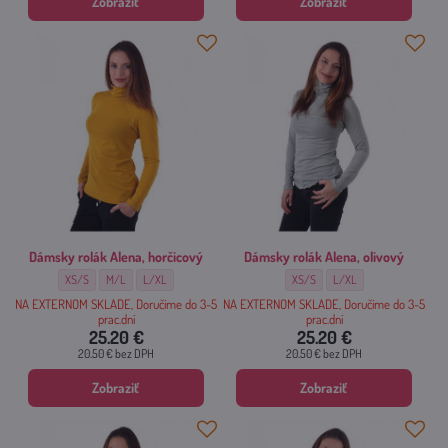
Zobraziť
Zobraziť
Dámsky rolák Alena, horčicový
Dámsky rolák Alena, olivový
Dámsky rolák Alena, horčicový - Veľkosť:
Dámsky rolák Alena, horčicový - Veľkosť:
Dámsky rolák Alena, horčicový - Veľkosť:
Dámsky rolák Alena, olivový - Veľko
Dámsky rolák Alena, olivo
XS/S
M/L
L/XL
XS/S
L/XL
NA EXTERNOM SKLADE, Doručíme do 3-5
NA EXTERNOM SKLADE, Doručíme do 3-5
prac.dní
prac.dní
25.20 €
25.20 €
20.50 €
bez DPH
20.50 €
bez DPH
Zobraziť
Zobraziť