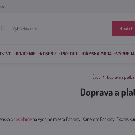
a.sk
Hľadať
NSTVO
DOJČENIE
NOSENIE
PRE DETI
DÁMSKA MÓDA
VÝPREDA
Úvod
Doprava a platba
Doprava a pla
venska
odosielame
na výdajné miesta Packety, Kuriérom Packety, Expres kur