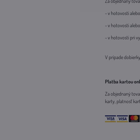
Za objednaný tovar 
- v hotovosti aleb
- v hotovosti ale
- v hotovosti pri 
V prípade dobierky
Platba kartou on
Za objednaný tovar
karty, platnosť ka