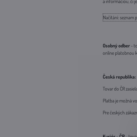
a informáciou, či 
Načítání: seznam
Osobný odber
- t
online platobnou k
Česká republika:
Tovar do ČR zasie
Platba je možná v
Pre českých zákaz
Kuriér - ČR
- tova