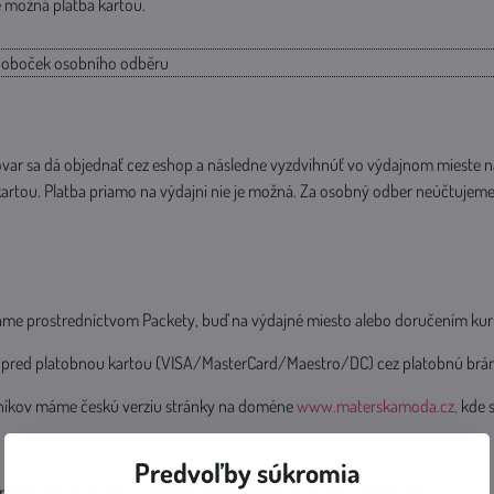
je možná platba kartou.
 poboček osobního odběru
ovar sa dá objednať cez eshop a následne vyzdvihnúť vo výdajnom mieste n
artou. Platba priamo na výdajni nie je možná. Za osobný odber neúčtujeme
lame prostredníctvom Packety, buď na výdajné miesto alebo doručením ku
opred platobnou kartou (VISA/MasterCard/Maestro/DC) cez platobnú brán
níkov máme českú verziu stránky na doméne
www.materskamoda.cz,
kde 
Predvoľby súkromia
r Vám doručí kuriér na Vami zvolenej adrese do 3 pracovných dní.