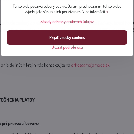
Tento web používa súbory cookie. Ďalším prechádzaním tohto webu
vyjadrujete súhlas s ich používaním. Viac infomácií
tu
.
Zásady ochrany osobných údajov
var bude zaslaný do Vami zvoleného výdajného miesta Packety, kde si ho b
 emailom a smskou. Výdajné miesto, ktoré je k Vám najbližšie, si môžete ná
Prijať všetky cookies
Ukázať podrobnosti
ania do iných krajín nás kontaktujte na
office@mojamoda.sk
.
TOČNENIA PLATBY
 pri prevzatí tovaru