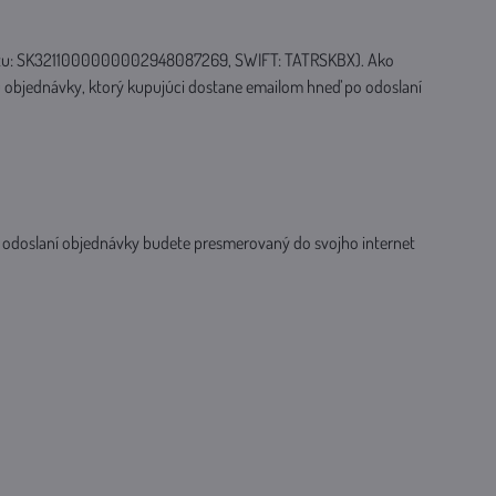
o účtu: SK3211000000002948087269, SWIFT: TATRSKBX). Ako
nu objednávky, ktorý kupujúci dostane emailom hneď po odoslaní
Po odoslaní objednávky budete presmerovaný do svojho internet