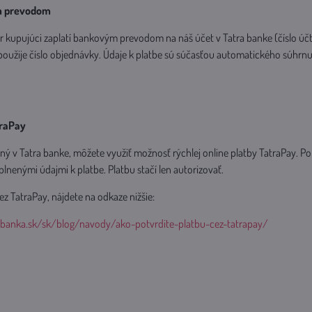
m prevodom
r kupujúci zaplatí bankovým prevodom na náš účet v Tatra banke (čísl
 použije číslo objednávky. Údaje k platbe sú súčasťou automatického súhr
traPay
ný v Tatra banke, môžete využiť možnosť rýchlej online platby TatraPay. 
lnenými údajmi k platbe. Platbu stačí len autorizovať.
ez TatraPay, nájdete na odkaze nižšie:
abanka.sk/sk/blog/navody/ako-potvrdite-platbu-cez-tatrapay/