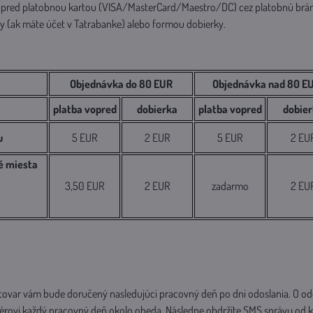
opred platobnou kartou (VISA/MasterCard/Maestro/DC) cez platobnú brá
 (ak máte účet v Tatrabanke) alebo formou dobierky.
Objednávka do 80 EUR
Objednávka nad 80 E
platba vopred
dobierka
platba vopred
dobie
u
5 EUR
2 EUR
5 EUR
2 EU
é miesta
3,50 EUR
2 EUR
zadarmo
2 EU
tovar vám bude doručený nasledujúci pracovný deň po dni odoslania. O od
rovi každý pracovný deň okolo obeda. Následne obdržíte SMS správu od kur