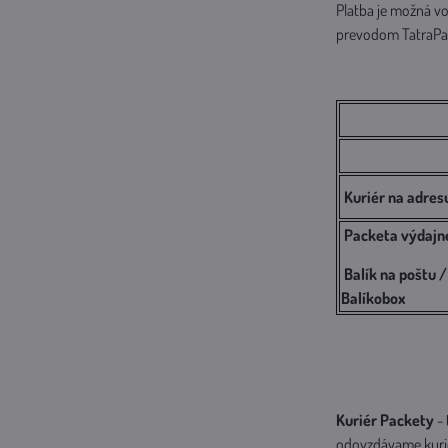
Platba je možná v
prevodom TatraPay
Kuriér na adres
Packeta
výdajn
Balík na poštu /
Balíkobox
Kuriér Packety
- 
odovzdávame kurié