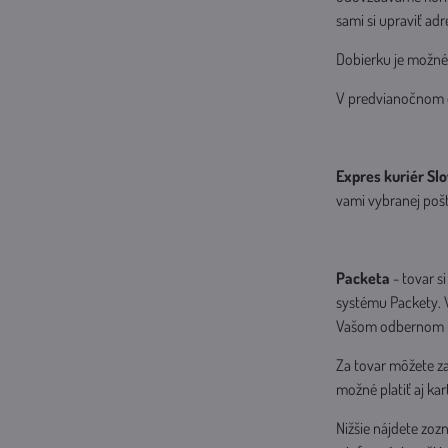
sami si upraviť ad
Dobierku je možné 
V predvianočnom ob
Expres kuriér Sl
vami vybranej pošt
Packeta
- tovar 
systému Packety. V
Vašom odbernom mie
Za tovar môžete z
možné platiť aj kar
Nižšie nájdete zoz