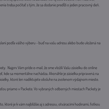
nia treba počítať s tým, že sa dodanie predĺži o jeden pracovný deň.
laní podľa vášho výberu - buď na vašu adresu alebo bude uložená na
. Najprv Vám príde e-mail, že sme vložili Vašu zásielku do online
idieť, kde sa momentálne nachádza. Akonáhle je zásielka pripravená na
ásielky, ktoré len nadiktujete obsluhe na zvolenom výdajnom mieste.
sťou priamo v Packete. Vo vybraných odberných miestach Packety je
o, ktoré je k vám najbližšie aj s adresou, otváracími hodinami, fotkou