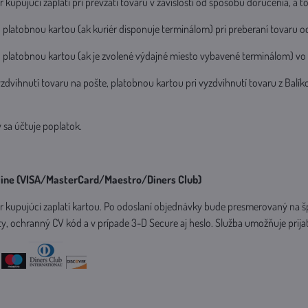
kupujúci zaplatí pri prevzatí tovaru v závislosti od spôsobu doručenia, a to
o platobnou kartou (ak kuriér disponuje terminálom) pri preberaní tovaru 
bo platobnou kartou (ak je zvolené výdajné miesto vybavené terminálom) v
vyzdvihnutí tovaru na pošte, platobnou kartou pri vyzdvihnutí tovaru z Balí
 sa účtuje poplatok.
line (VISA/MasterCard/Maestro/Diners Club)
 kupujúci zaplatí kartou. Po odoslaní objednávky bude presmerovaný na šp
rty, ochranný CV kód a v prípade 3-D Secure aj heslo. Služba umožňuje prijať