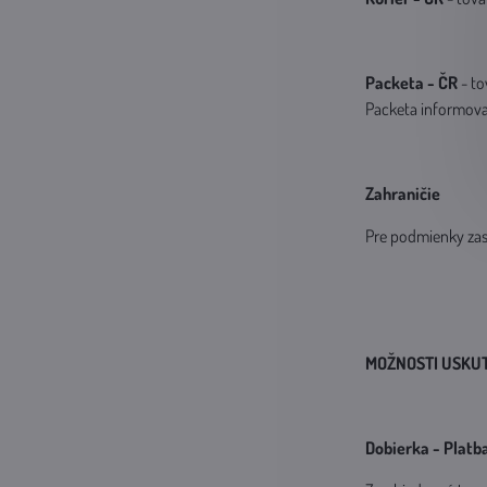
Packeta - ČR
- to
Packeta informovať
Zahraničie
Pre podmienky zasl
MOŽNOSTI USKU
Dobierka - Platba