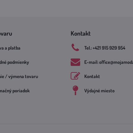
ovaru
Kontakt
a a platba
Tel​.: +421 915 929 954
dné podmienky
E-mail: office​@mojamoda
nie / výmena tovaru
Kontakt
mačný poriadok
Výdajné miesto