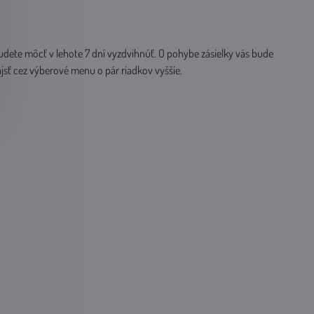
udete môcť v lehote 7 dní vyzdvihnúť. O pohybe zásielky vás bude
jsť cez výberové menu o pár riadkov vyššie.