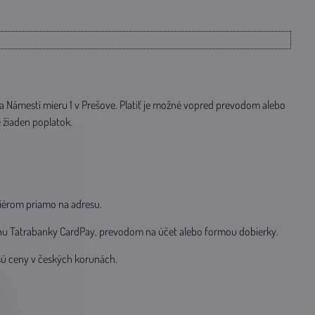
a Námestí mieru 1 v Prešove. Platiť je možné vopred prevodom alebo
 žiaden poplatok.
riérom priamo na adresu.
u Tatrabanky CardPay, prevodom na účet alebo formou dobierky.
sú ceny v českých korunách.