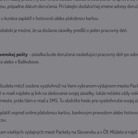
resu, prípadne dátum doručenia. Pri takejto dodatočnej zmene adresy doruče
u kuriéra zaplatiť v hotovosti alebo platobnou kartou.
dobí je možné, že sa dodanie zásielky predĺži o jeden pracovný deň.
ovenskej pošty
- zásielka bude doručená nasledujúci pracovný deň po odos
e alebo v Balíkoboxe.
si budete môcť osobne vyzdvihnúť na Vami vybranom výdajnom mieste Packety
 e-maili nájdete aj link na sledovanie svojej zásielky, takže môžete vždy v
ste, príde Vám e-mail a SMS. Tu obdržíte heslo pre vyzdvihnutie svojej z
aplatiť vopred online platobnou kartou, bankovým prevodom alebo hotovo
tou.
nam všetkých výdajných miest Packety na Slovensku a v ČR. Môžete si nájsť t