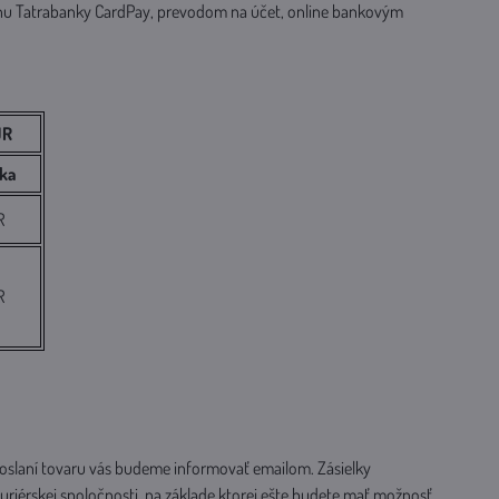
nu Tatrabanky CardPay, prevodom na účet, online bankovým
UR
rka
R
R
oslaní tovaru vás budeme informovať emailom. Zásielky
iérskej spoločnosti, na základe ktorej ešte budete mať možnosť