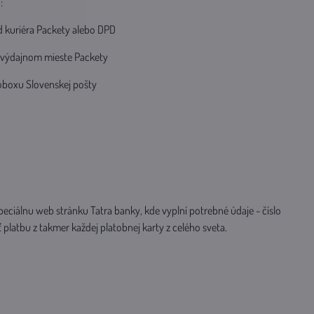
:
od kuriéra Packety alebo DPD
o výdajnom mieste Packety
koboxu Slovenskej pošty
eciálnu web stránku Tatra banky, kde vyplní potrebné údaje - číslo
 platbu z takmer každej platobnej karty z celého sveta.