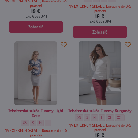
NA EXTERNOM SKLADE, Doručíme do 3-5
prac.dní
NA EXTERNOM SKLADE, Doručíme do 3-5
19 €
prac.dní
19 €
15.40 €
bez DPH
15.40 €
bez DPH
Zobraziť
Zobraziť
Tehotenská sukňa Tummy Light
Tehotenská sukňa Tummy Burgundy
Grey
Tehotenská sukňa Tummy Burgundy - Veľko
Tehotenská sukňa Tummy Burgundy -
Tehotenská sukňa Tummy Burgun
Tehotenská sukňa Tummy B
Tehotenská sukňa Tu
Tehotenská su
XS
S
M
L
XL
XXL
Tehotenská sukňa Tummy Light Grey - Veľkosť:
Tehotenská sukňa Tummy Light Grey - Veľkosť:
Tehotenská sukňa Tummy Light Grey - Veľkosť:
Tehotenská sukňa Tummy Light Grey - Veľkosť:
XS
S
M
L
NA EXTERNOM SKLADE, Doručíme do 3-5
prac.dní
NA EXTERNOM SKLADE, Doručíme do 3-5
19 €
prac.dní