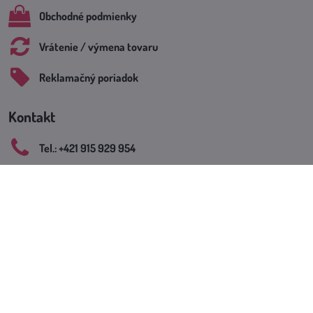
Obchodné podmienky
Vrátenie / výmena tovaru
Reklamačný poriadok
Kontakt
Tel​.: +421 915 929 954
E-mail: office​@mojamoda​.sk
Kontakt
Výdajné miesto