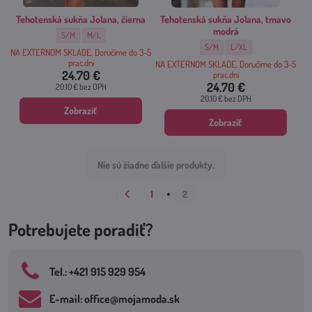
Tehotenská sukňa Jolana, čierna
Tehotenská sukňa Jolana, tmavo
modrá
Tehotenská sukňa Jolana, čierna - Veľkosť:
Tehotenská sukňa Jolana, čierna - Veľkosť:
S/M
M/L
Tehotenská sukňa Jolana, tmavo m
Tehotenská sukňa Jolana,
S/M
L/XL
NA EXTERNOM SKLADE, Doručíme do 3-5
prac.dní
NA EXTERNOM SKLADE, Doručíme do 3-5
24.70 €
prac.dní
24.70 €
20.10 €
bez DPH
20.10 €
bez DPH
Zobraziť
Zobraziť
Nie sú žiadne ďalšie produkty.
1
2
Potrebujete poradiť?
Tel​.: +421 915 929 954
E-mail: office​@mojamoda​.sk