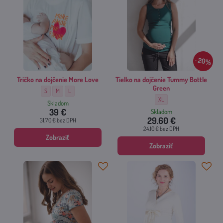
20%
Tričko na dojčenie More Love
Tielko na dojčenie Tummy Bottle
Green
Tričko na dojčenie More Love - Veľkosť:
Tričko na dojčenie More Love - Veľkosť:
Tričko na dojčenie More Love - Veľkosť:
S
M
L
Tielko na dojčenie Tummy Bo
XL
Skladom
39 €
Skladom
29.60 €
31.70 €
bez DPH
24.10 €
bez DPH
Zobraziť
Zobraziť