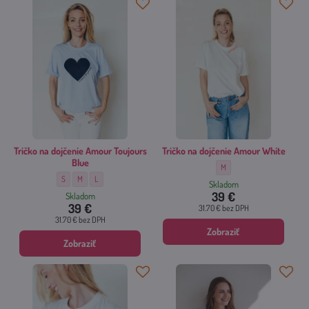
Tričko na dojčenie Amour Toujours
Tričko na dojčenie Amour White
Blue
Tričko na dojčenie Amour Wh
M
Tričko na dojčenie Amour Toujours Blue - Veľkosť:
Tričko na dojčenie Amour Toujours Blue - Veľkosť:
Tričko na dojčenie Amour Toujours Blue - Veľkosť:
S
M
L
Skladom
39 €
Skladom
39 €
31.70 €
bez DPH
31.70 €
bez DPH
Zobraziť
Zobraziť