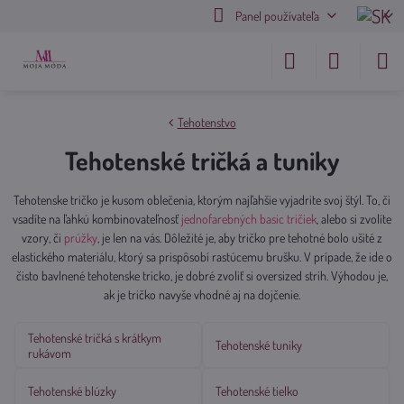
Panel používateľa
Tehotenstvo
Tehotenské tričká a tuniky
Tehotenske tričko je kusom oblečenia, ktorým najľahšie vyjadrite svoj štýl. To, či
vsadíte na ľahkú kombinovateľnosť
jednofarebných basic tričiek
, alebo si zvolíte
vzory, či
prúžky
, je len na vás. Dôležité je, aby tričko pre tehotné bolo ušité z
elastického materiálu, ktorý sa prispôsobí rastúcemu brušku. V prípade, že ide o
čisto bavlnené tehotenske tricko, je dobré zvoliť si oversized strih. Výhodou je,
ak je tričko navyše vhodné aj na dojčenie.
Tehotenské tričká s krátkym
Tehotenské tuniky
rukávom
Tehotenské blúzky
Tehotenské tielko