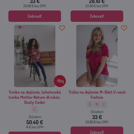
33 €
28.10 €
26.80 €
bez DPH
22.80 €
bez DPH
Zobraziť
Zobraziť
10%
Tunika na dojčenie, tehotenská
Tričko na dojčenie M-Shirt V-neck
tunika Mother Nature dl.rukáv,
Fuchsia
Dusty Cedar
Tričko na dojčenie M-Shirt V-neck
Tričko na dojčenie M-Shirt V
Tričko na dojčenie M-Sh
S
M
L
Tunika na dojčenie, tehotenská tunika Mother Nature dl.rukáv, Dusty Cedar
L
Skladom
33 €
Skladom
50.40 €
26.80 €
bez DPH
41 €
bez DPH
Zobraziť