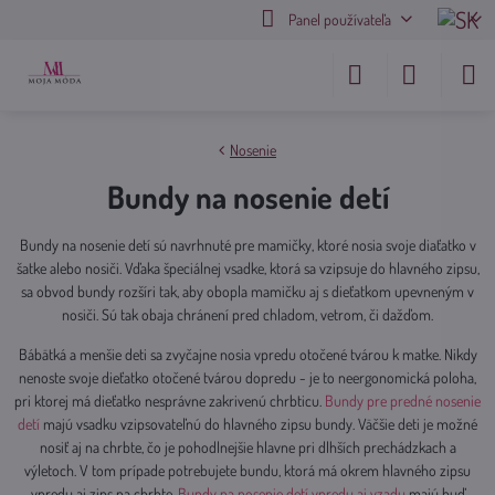
Panel používateľa
Nosenie
Bundy na nosenie detí
Bundy na nosenie detí sú navrhnuté pre mamičky, ktoré nosia svoje diaťatko v
šatke alebo nosiči. Vďaka špeciálnej vsadke, ktorá sa vzipsuje do hlavného zipsu,
sa obvod bundy rozšíri tak, aby obopla mamičku aj s dieťatkom upevneným v
nosiči. Sú tak obaja chránení pred chladom, vetrom, či dažďom.
Bábätká a menšie deti sa zvyčajne nosia vpredu otočené tvárou k matke. Nikdy
nenoste svoje dieťatko otočené tvárou dopredu - je to neergonomická poloha,
pri ktorej má dieťatko nesprávne zakrivenú chrbticu.
Bundy pre predné nosenie
detí
majú vsadku vzipsovateľnú do hlavného zipsu bundy. Väčšie deti je možné
nosiť aj na chrbte, čo je pohodlnejšie hlavne pri dlhších prechádzkach a
výletoch. V tom prípade potrebujete bundu, ktorá má okrem hlavného zipsu
vpredu aj zips na chrbte.
Bundy na nosenie detí vpredu aj vzadu
majú buď