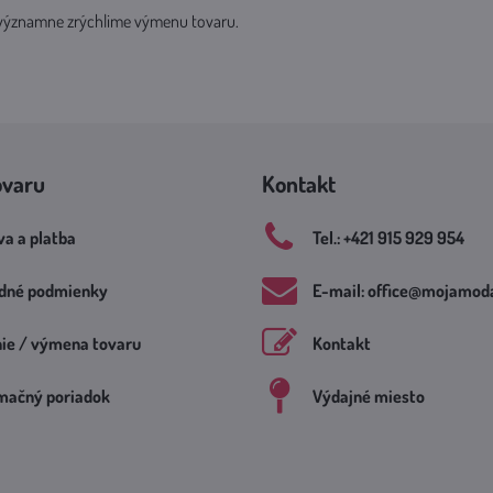
o významne zrýchlime výmenu tovaru.
ovaru
Kontakt
a a platba
Tel​.: +421 915 929 954
dné podmienky
E-mail: office​@mojamoda
nie / výmena tovaru
Kontakt
mačný poriadok
Výdajné miesto