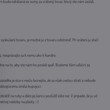
ám bude odrátaná zo sumy za vrátený tovar, ktorý ste nám zaslali.
.
skúšaní tovaru, je možné ju z tovaru odstrániť. Pri vrátení ju stačí
ný, nesprávajte sa k nemu ako k handre.
ždne na to, aby ste nám ho poslali späť. Budeme Vám vďační za
ielka je síce o niečo lacnejšia, ak sa však cestou stratí a nebude
redávajúcemu znáša kupujúci.
átiť na ruby a dáte jej šancu poslúžiť ešte raz. V prípade, že ju už
metnej nádoby na plasty ;-)