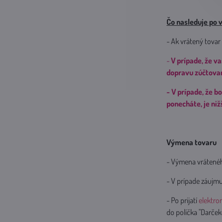
Čo nasleduje po v
- Ak vrátený tovar 
-
V prípade, že v
dopravu zúčtovan
- V prípade, že 
ponecháte, je ni
Výmena tovaru
- Výmena vráteného
- V prípade záujm
- Po prijatí
elektro
do políčka "Darčeko