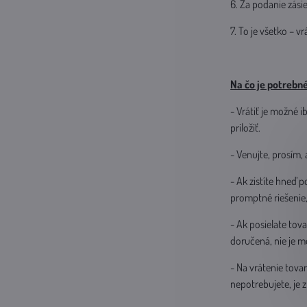
6. Za podanie zásie
7. To je všetko – 
Na čo je potrebné
- Vrátiť je možné 
priložiť.
- Venujte, prosím,
- Ak zistíte hneď 
promptné riešenie,
- Ak posielate tov
doručená, nie je m
- Na vrátenie tovar
nepotrebujete, je 