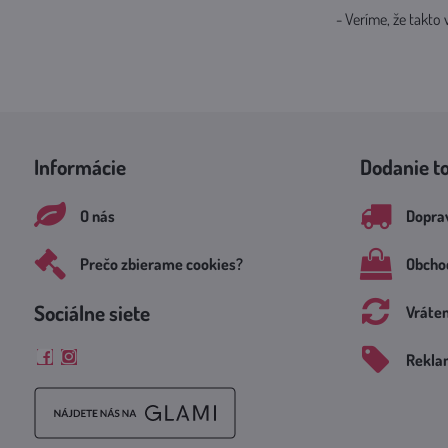
- Veríme, že takt
Informácie
Dodanie t
O nás
Doprav
Prečo zbierame cookies?
Obcho
Sociálne siete
Vráte
Rekla
Facebook
Instagram