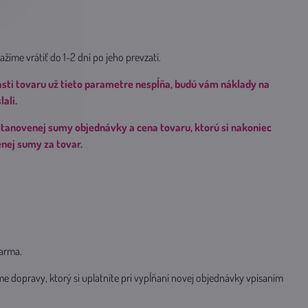
žíme vrátiť do 1-2 dní po jeho prevzatí.
asti tovaru už tieto parametre nespĺňa, budú vám náklady na
ali.
 stanovenej sumy objednávky a cena tovaru, ktorú si nakoniec
enej sumy za tovar.
darma.
 dopravy, ktorý si uplatníte pri vypĺňaní novej objednávky vpísaním