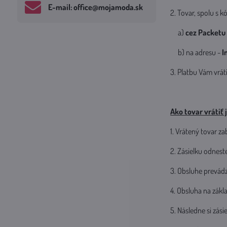
E-mail: office​@mojamoda​.sk
2. Tovar, spolu s 
a)
cez Packetu
b) na adresu -
I
3. Platbu Vám vrát
Ako tovar vrátiť 
1. Vrátený tovar z
2. Zásielku odnest
3. Obsluhe prevád
4. Obsluha na zákla
5. Následne si zás