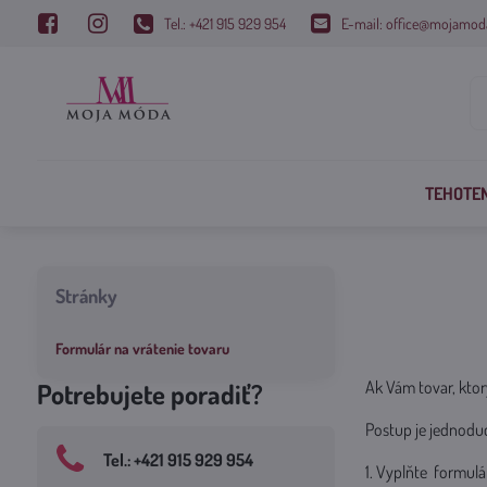
Tel.: +421 915 929 954
E-mail: office@mojamod
TEHOTE
Stránky
Formulár na vrátenie tovaru
Ak Vám tovar, ktor
Potrebujete poradiť?
Postup je jednodu
Tel​.: +421 915 929 954
1. Vyplňte formul