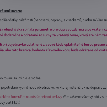
rátení tovaru:
spĺňa všetky náležitosti (nenosený, nepraný, s visačkami), platbu sa Vám sna
aša objednávka spĺňala parametre pre dopravu zdarma a po vrátení č
é dodatočne a odrátané zo sumy za vrátený tovar, ktorý ste nám zasl
boli pri objednávke uplatnené zľavové kódy uplatniteľné len od presne
žšia, ako táto hranica, hodnota zľavového kódu bude odrátaná od vrát
 tovaru za iný nie je možná.
u je potrebné vyplniť novú objednávku, ku ktorej máte nárok na dopravu z
nického formulára na odstúpenie od zmluvy
Vám zašleme zľavový kód v sume
vý certifikát".