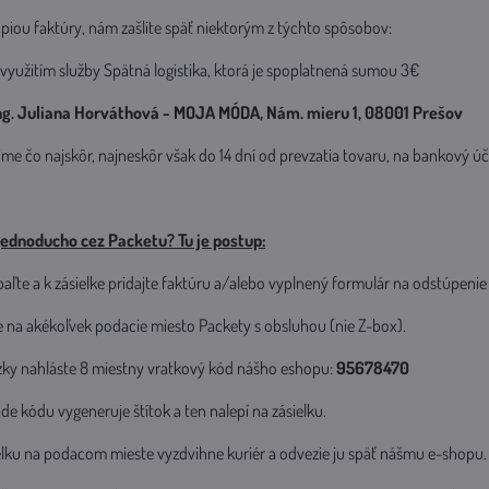
kópiou faktúry, nám zašlite späť niektorým z týchto spôsobov:
využitím služby Spätná logistika, ktorá je spoplatnená sumou 3€
ng. Juliana Horváthová - MOJA MÓDA, Nám. mieru 1, 08001 Prešov
ime čo najskôr, najneskôr však do 14 dní od prevzatia tovaru, na bankový úč
jednoducho cez Packetu? Tu je postup:
abaľte a k zásielke pridajte faktúru a/alebo vyplnený formulár na odstúpeni
e na akékoľvek podacie miesto Packety s obsluhou (nie Z-box).
zky nahláste 8 miestny vratkový kód nášho eshopu:
95678470
de kódu vygeneruje štítok a ten nalepí na zásielku.
ielku na podacom mieste vyzdvihne kuriér a odvezie ju späť nášmu e-shopu.