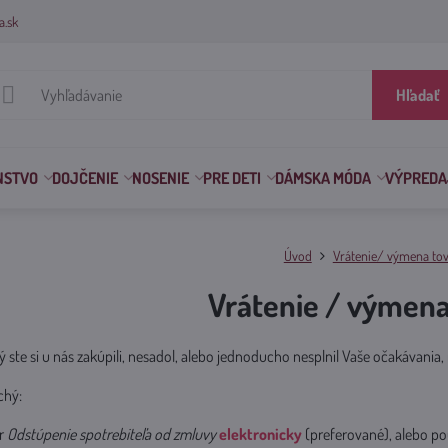
a.sk
Hľadať
NSTVO
DOJČENIE
NOSENIE
PRE DETI
DÁMSKA MÓDA
VÝPREDA
Úvod
Vrátenie/ výmena to
Vrátenie / výmena
ý ste si u nás zakúpili, nesadol, alebo jednoducho nesplnil Vaše očakávani
chý:
ár
Odstúpenie spotrebiteľa od zmluvy
elektronicky
(preferované),
alebo
po