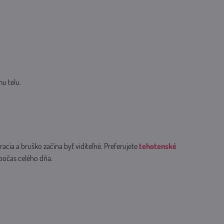
u telu.
acia a bruško začína byť viditeľné. Preferujete
tehotenské
 počas celého dňa.