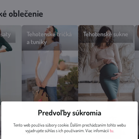
ké oblečenie
šaty
Tehotenské tričká
Tehotenské sukne
a tuniky
Predvoľby súkromia
legíny
Tehotenské
Tehotenské svetre
Tento web používa súbory cookie. Ďalším prechádzaním tohto webu
tepláky
a mikiny
vyjadrujete súhlas s ich používaním. Viac infomácií
tu
.