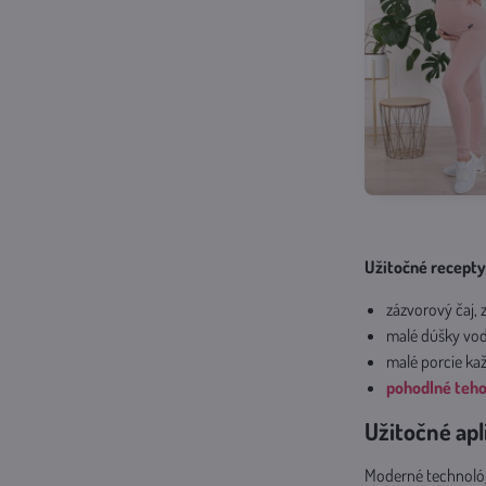
Užitočné recepty
zázvorový čaj,
malé dúšky vod
malé porcie ka
pohodlné teho
Užitočné apl
Moderné technológi