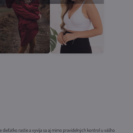
ieťatko rastie a vyvíja sa aj mimo pravidelných kontrol u vášho