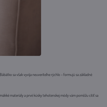
y
bätko sa však vyvíja neuveriteľne rýchlo – formujú sa základné
ní, mäkké materiály a prvé kúsky tehotenskej módy vám pomôžu cítiť sa