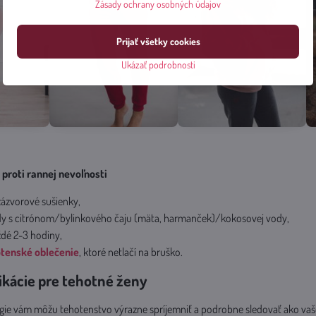
Zásady ochrany osobných údajov
Prijať všetky cookies
Ukázať podrobnosti
 proti rannej nevoľnosti
 zázvorové sušienky,
y s citrónom/bylinkového čaju (mäta, harmanček)/kokosovej vody,
ždé 2-3 hodiny,
tenské oblečenie
, ktoré netlačí na bruško.
ikácie pre tehotné ženy
e vám môžu tehotenstvo výrazne spríjemniť a podrobne sledovať ako vaše d