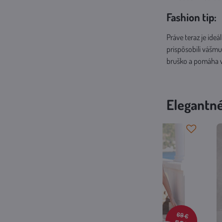
Fashion tip:
Práve teraz je ide
prispôsobili vášmu 
bruško a pomáha v
Elegantné
69 €