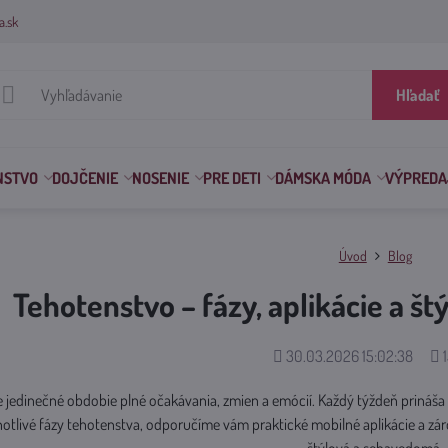
a.sk
Hľadať
NSTVO
DOJČENIE
NOSENIE
PRE DETI
DÁMSKA MÓDA
VÝPREDA
Úvod
Blog
Tehotenstvo – fázy, aplikácie a š
Pridané
Po
30.03.2026 15:02:38
1
zo
 jedinečné obdobie plné očakávania, zmien a emócií. Každý týždeň prináša n
otlivé fázy tehotenstva, odporučíme vám praktické mobilné aplikácie a zá