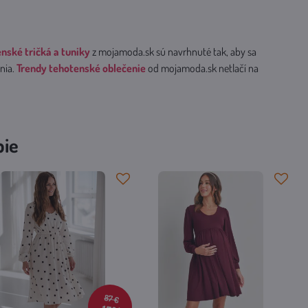
nské tričká a tuniky
z mojamoda.sk sú navrhnuté tak, aby sa
enia.
Trendy tehotenské oblečenie
od mojamoda.sk netlačí na
bie
87 €