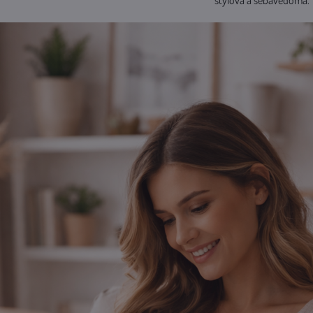
štýlová a sebavedomá.