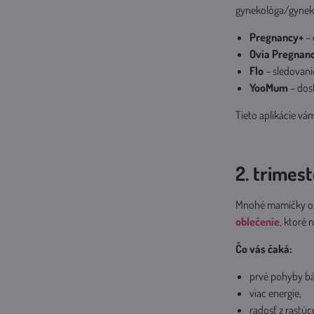
gynekológa/gyneko
Pregnancy+
– 
Ovia Pregnanc
Flo
– sledovanie
YooMum
– dost
Tieto aplikácie vá
2. trimest
Mnohé mamičky ozna
oblečenie
, ktoré 
Čo vás čaká:
prvé pohyby bá
viac energie,
radosť z rastúc