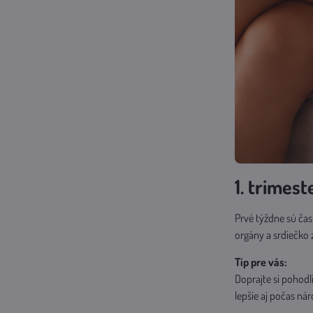
1. trimest
Prvé týždne sú ča
orgány a srdiečko z
Tip pre vás:
Doprajte si pohodli
lepšie aj počas nár