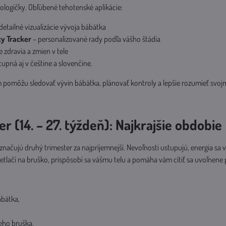
logičky. Obľúbené tehotenské aplikácie:
detailné vizualizácie vývoja bábätka
y Tracker
– personalizované rady podľa vášho štádia
 zdravia a zmien v tele
upná aj v češtine a slovenčine.
m pomôžu sledovať vývin bábätka, plánovať kontroly a lepšie rozumieť svojm
er (14. – 27. týždeň): Najkrajšie obdobie
čujú druhý trimester za najpríjemnejší. Nevoľnosti ustupujú, energia sa vr
netlačí na bruško, prispôsobí sa vášmu telu a pomáha vám cítiť sa uvoľnene
bätka,
eho bruška.