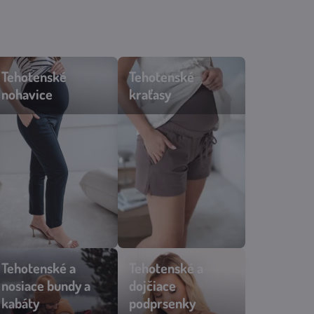
Tehotenské
Tehotenské
nohavice
kraťasy
Tehotenské a
Tehotenské a
nosiace bundy a
dojčiace
kabáty
podprsenky