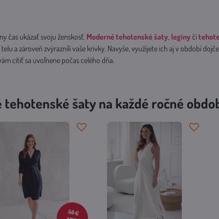
álny čas ukázať svoju ženskosť.
Moderné tehotenské šaty
,
legíny
či
tehote
telu a zároveň zvýraznili vaše krivky. Navyše, využijete ich aj v období dojč
ám cítiť sa uvoľnene počas celého dňa.
 tehotenské šaty na každé ročné obdo
58 €