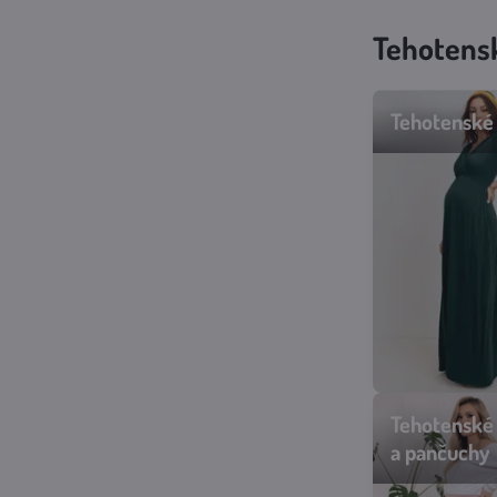
Tehotens
Tehotenské 
Tehotenské 
a pančuchy