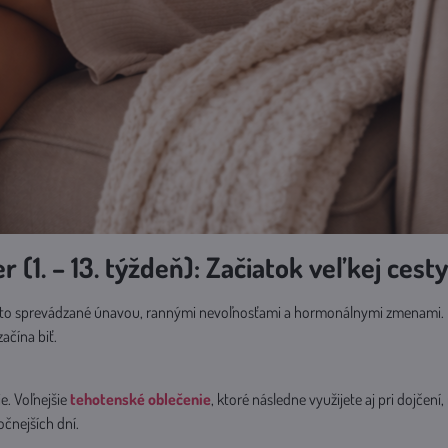
er (1. – 13. týždeň): Začiatok veľkej cest
sto sprevádzané únavou, rannými nevoľnosťami a hormonálnymi zmenami. Bá
ačína biť.
e. Voľnejšie
tehotenské oblečenie
, ktoré následne využijete aj pri dojče
očnejších dní.