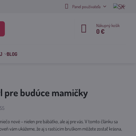
Panel používateľa
Nákupný košík
0 €
J
BLOG
týl pre budúce mamičky
čet
55
brazení
iečo nové – nielen pre bábätko, ale aj pre vás. V tomto článku sa
roveň vám ukážeme, že aj s rastúcim bruškom môžete zostať krásna,