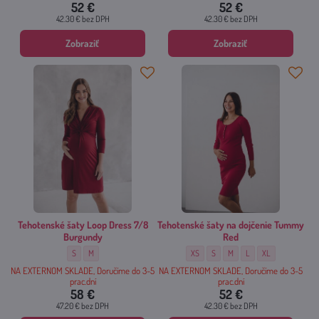
52 €
52 €
42.30 €
bez DPH
42.30 €
bez DPH
Zobraziť
Zobraziť
Tehotenské šaty Loop Dress 7/8
Tehotenské šaty na dojčenie Tummy
Burgundy
Red
Tehotenské šaty Loop Dress 7/8 Burgundy - Veľkosť:
Tehotenské šaty Loop Dress 7/8 Burgundy - Veľkosť:
Tehotenské šaty na dojčenie Tummy Red
Tehotenské šaty na dojčenie Tum
Tehotenské šaty na dojčeni
Tehotenské šaty na do
Tehotenské šaty 
S
M
XS
S
M
L
XL
NA EXTERNOM SKLADE, Doručíme do 3-5
NA EXTERNOM SKLADE, Doručíme do 3-5
prac.dní
prac.dní
58 €
52 €
47.20 €
bez DPH
42.30 €
bez DPH