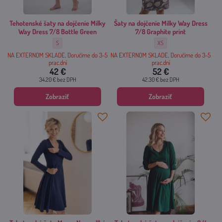
Tehotenské šaty na dojčenie Milky
Šaty na dojčenie Milky Way Dress
Way Dress 7/8 Bottle Green
7/8 Graphite print
Tehotenské šaty na dojčenie Milky Way Dress 7/8 Bottle Green - Veľkosť:
Šaty na dojčenie Milky Way Dr
S
XS
NA EXTERNOM SKLADE, Doručíme do 3-5
NA EXTERNOM SKLADE, Doručíme do 3-5
prac.dní
prac.dní
42 €
52 €
34.20 €
bez DPH
42.30 €
bez DPH
Zobraziť
Zobraziť