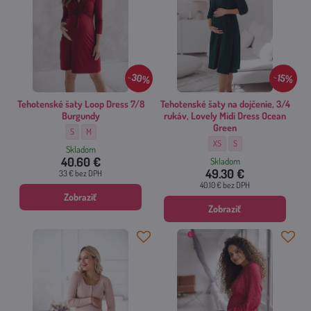
30%
15%
Tehotenské šaty Loop Dress 7/8
Tehotenské šaty na dojčenie, 3/4
Burgundy
rukáv, Lovely Midi Dress Ocean
Green
Tehotenské šaty Loop Dress 7/8 Burgundy - Veľkosť:
Tehotenské šaty Loop Dress 7/8 Burgundy - Veľkosť:
S
M
Tehotenské šaty na dojčenie, 3
Tehotenské šaty na dojče
XS
S
Skladom
40.60 €
Skladom
49.30 €
33 €
bez DPH
40.10 €
bez DPH
Zobraziť
Zobraziť