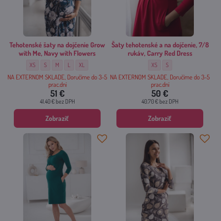
Tehotenské šaty na dojčenie Grow
Šaty tehotenské a na dojčenie, 7/8
with Me, Navy with Flowers
rukáv, Carry Red Dress
Tehotenské šaty na dojčenie Grow with Me, Navy with Flowers - Veľkosť:
Tehotenské šaty na dojčenie Grow with Me, Navy with Flowers - Veľkosť:
Tehotenské šaty na dojčenie Grow with Me, Navy with Flowers - Veľkosť:
Tehotenské šaty na dojčenie Grow with Me, Navy with Flowers - Veľk
Tehotenské šaty na dojčenie Grow with Me, Navy with Flowers -
Šaty tehotenské a na dojčenie, 
Šaty tehotenské a na dojč
XS
S
M
L
XL
XS
S
NA EXTERNOM SKLADE, Doručíme do 3-5
NA EXTERNOM SKLADE, Doručíme do 3-5
prac.dní
prac.dní
51 €
50 €
41.40 €
bez DPH
40.70 €
bez DPH
Zobraziť
Zobraziť