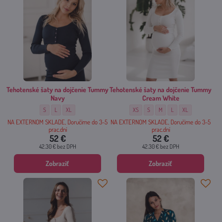
Tehotenské šaty na dojčenie Tummy
Tehotenské šaty na dojčenie Tummy
Navy
Cream White
Tehotenské šaty na dojčenie Tummy Navy - Veľkosť:
Tehotenské šaty na dojčenie Tummy Navy - Veľkosť:
Tehotenské šaty na dojčenie Tummy Navy - Veľkosť:
Tehotenské šaty na dojčenie Tummy Cre
Tehotenské šaty na dojčenie Tum
Tehotenské šaty na dojčeni
Tehotenské šaty na do
Tehotenské šaty 
S
L
XL
XS
S
M
L
XL
NA EXTERNOM SKLADE, Doručíme do 3-5
NA EXTERNOM SKLADE, Doručíme do 3-5
prac.dní
prac.dní
52 €
52 €
42.30 €
bez DPH
42.30 €
bez DPH
Zobraziť
Zobraziť