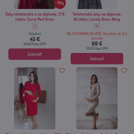
10%
Šaty tehotenské a na dojčenie, 7/8
Tehotenské šaty na dojčenie,
rukáv, Carry Red Dress
dl.rukáv, Lovely Dress Navy
Šaty tehotenské a na dojčenie, 7/8 rukáv, Carry Red Dress - Veľkosť:
Tehotenské šaty na dojčenie,
S
M
Skladom
NA EXTERNOM SKLADE, Doručíme do 3-5
45 €
prac.dní
69 €
36.60 €
bez DPH
56.10 €
bez DPH
Zobraziť
Zobraziť