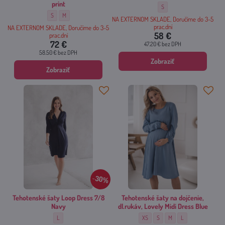
print
Tehotenské šaty Loop Dress
S
Tehotenské šaty na dojčenie, dl.rukáv, Lovely Midi Dress Black print - Veľkosť
Tehotenské šaty na dojčenie, dl.rukáv, Lovely Midi Dress Black print - Ve
S
M
NA EXTERNOM SKLADE, Doručíme do 3-5
prac.dní
NA EXTERNOM SKLADE, Doručíme do 3-5
58 €
prac.dní
72 €
47.20 €
bez DPH
58.50 €
bez DPH
Zobraziť
Zobraziť
30%
Tehotenské šaty Loop Dress 7/8
Tehotenské šaty na dojčenie,
Navy
dl.rukáv, Lovely Midi Dress Blue
Tehotenské šaty Loop Dress 7/8 Navy - Veľkosť:
Tehotenské šaty na dojčenie, dl.rukáv
Tehotenské šaty na dojčenie, d
Tehotenské šaty na dojčen
Tehotenské šaty na 
L
XS
S
M
L