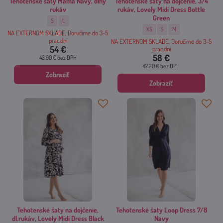
Tehotenské šaty Mama Navy, dlhý
Tehotenské šaty na dojčenie, 3/4
rukáv
rukáv, Lovely Midi Dress Bottle
Green
Tehotenské šaty Mama Navy, dlhý rukáv - Veľkosť:
Tehotenské šaty Mama Navy, dlhý rukáv - Veľkosť:
S
L
Tehotenské šaty na dojčenie, 3/4 r
Tehotenské šaty na dojčenie
Tehotenské šaty na doj
XS
S
M
NA EXTERNOM SKLADE, Doručíme do 3-5
prac.dní
NA EXTERNOM SKLADE, Doručíme do 3-5
54 €
prac.dní
58 €
43.90 €
bez DPH
47.20 €
bez DPH
Zobraziť
Zobraziť
Tehotenské šaty na dojčenie,
Tehotenské šaty Loop Dress 7/8
dl.rukáv, Lovely Midi Dress Black
Navy