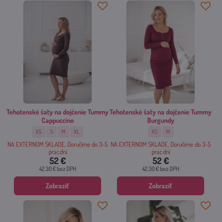
Tehotenské šaty na dojčenie Tummy
Tehotenské šaty na dojčenie Tummy
Cappuccino
Burgundy
Tehotenské šaty na dojčenie Tummy Cappuccino - Veľkosť:
Tehotenské šaty na dojčenie Tummy Cappuccino - Veľkosť:
Tehotenské šaty na dojčenie Tummy Cappuccino - Veľkosť:
Tehotenské šaty na dojčenie Tummy Cappuccino - Veľkosť:
Tehotenské šaty na dojčenie T
Tehotenské šaty na dojč
XS
S
M
XL
XS
M
NA EXTERNOM SKLADE, Doručíme do 3-5
NA EXTERNOM SKLADE, Doručíme do 3-5
prac.dní
prac.dní
52 €
52 €
42.30 €
bez DPH
42.30 €
bez DPH
Zobraziť
Zobraziť