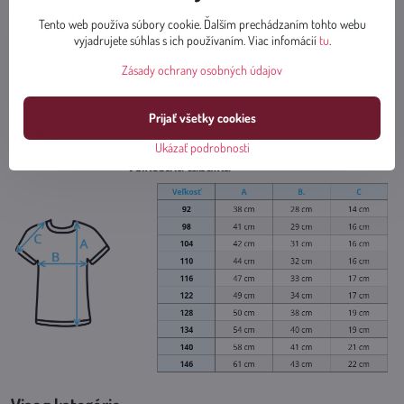
nevyblednú a tričko pekne drží tvar.
Tento web používa súbory cookie. Ďalším prechádzaním tohto webu
vyjadrujete súhlas s ich používaním. Viac infomácií
tu
.
Materiál
: 95 % bavlna, 5 % elastan
Zásady ochrany osobných údajov
Starostlivosť
: Výrobok odporúčame prať pri nízkej teplote, maximálne na 40
°C. Nečistite chemicky.
Prijať všetky cookies
Rozmery
:
Ukázať podrobnosti