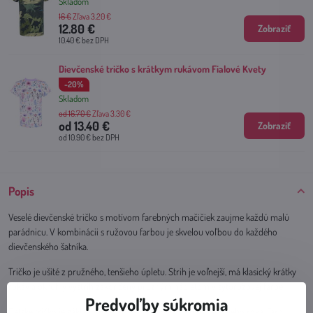
Skladom
16 €
Zľava 3.20 €
12.80 €
Zobraziť
10.40 €
bez DPH
Dievčenské tričko s krátkym rukávom Fialové Kvety
-20%
Skladom
od 16.70 €
Zľava 3.30 €
od 13.40 €
Zobraziť
od 10.90 €
bez DPH
Popis
Veselé dievčenské tričko s motívom farebných mačičiek zaujme každú malú
parádnicu. V kombinácii s ružovou farbou je skvelou voľbou do každého
dievčenského šatníka.
Tričko je ušité z pružného, tenšieho úpletu. Strih je voľnejší, má klasický krátky
rukáv a okrúhly výstrih zakončený pružným nápletom v sýtoružovej farbe.
Predvoľby súkromia
Detské tričko je základom šatníka – deti ho využijú počas celého roka. Farby