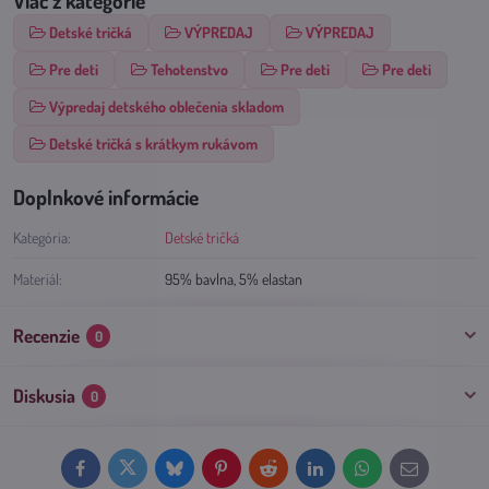
Viac z kategórie
Detské tričká
VÝPREDAJ
VÝPREDAJ
Pre deti
Tehotenstvo
Pre deti
Pre deti
Výpredaj detského oblečenia skladom
Detské tričká s krátkym rukávom
Doplnkové informácie
Kategória:
Detské tričká
Materiál:
95% bavlna, 5% elastan
Recenzie
0
Diskusia
0
Facebook
Twitter
Bluesky
Pinterest
Reddit
LinkedIn
WhatsApp
E-
mail