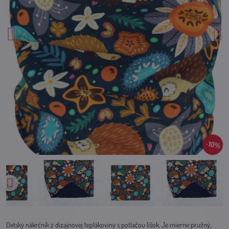
10%
Detský nákrčník z dizajnovej teplákoviny s potlačou líšok. Je mierne pružný,