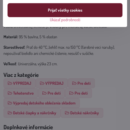
Materiál je príjemný na dotyk, jemne pružný a dobre sa prispôsobí. Nákrčník
Prijať všetky cookies
nemá zapínanie, jednoducho sa oblieka pretiahnutím cez hlavu.
Ukázať podrobnosti
Vďaka univerzálnej veľkosti je vhodný pre menšie aj väčšie dievčatá.
Materiál
: 95 % bavlna, 5 % elastan
Starostlivosť
: Prať do 40 °C, žehliť max. na 150 °C (farebné veci naruby),
nepoužívať bielidlo ani chemické čistenie, nesušiť v sušičke.
Veľkosť
: Univerzálna, výška 23 cm.
Viac z kategórie
VÝPREDAJ
VÝPREDAJ
Pre deti
Tehotenstvo
Pre deti
Pre deti
Výpredaj detského oblečenia skladom
Detské čiapky a nákrčníky
Detské nákrčníky
Doplnkové informácie