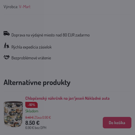
Výrobca:
V-Mart
Doprava na výdajné miesto nad 80 EUR zadarmo
Rýchla expedícia zásielok
Bezproblémové vrátenie
Alternatívne produkty
Chlapčenský nákrčník na jar/jeseň Nákladné auta
-10%
Skladom
9.40 €
Zľava 0.90 €
8.50 €
Do košíka
6.90 €
bez DPH