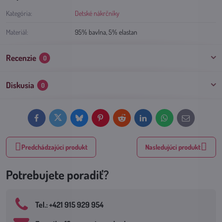
Kategória:
Detské nákrčníky
Materiál:
95% bavlna, 5% elastan
Recenzie
0
Diskusia
0
Facebook
Twitter
Bluesky
Pinterest
Reddit
LinkedIn
WhatsApp
E-
mail
Predchádzajúci produkt
Nasledujúci produkt
Potrebujete poradiť?
Tel​.: +421 915 929 954