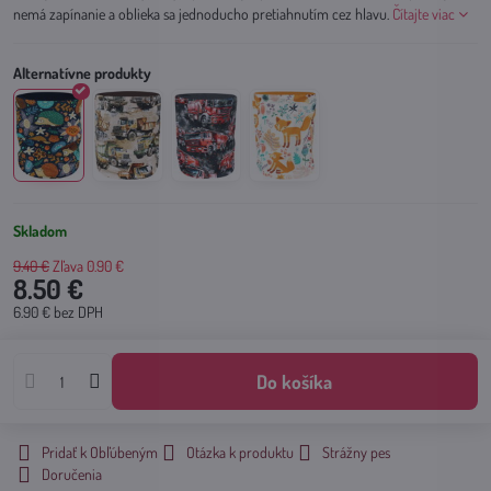
nemá zapínanie a oblieka sa jednoducho pretiahnutím cez hlavu.
Čítajte viac
Skladom
9.40 €
Zľava
0.90 €
8.50 €
6.90 €
bez DPH
Do košíka
Pridať k Obľúbeným
Otázka k produktu
Strážny pes
Doručenia