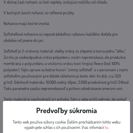
V dolnej časti nohavíc sú tiež náplety, izolujúce nožičku od chladu.
V bočných švoch nohavíc sú reflexné prúžky.
Nohavice majú bočné vrecká.
Softshellové nohavice sú nepostrádateľnou výbavou každého dieťaťa pre
obdobie od jesene do jari.
Softshell je 3-vrstvový materiál, všetky vrstvy sú zlepené a tvoria jednu "látku".
Zvrchu je vodeodpudivá vrstva polyesteru, vnútri nepremokavá, ale priedušná
membrána z polyuretánu a vnútornú vrstvu tvorí hrejivý fleece (tiež 100%
polyester). Tejto úprave sa bežne hovorí "zimný softshell" a v porovnaní s inými
softshellmi používanými pre detské oblečenie je tento skôr hrubší, cca 320
g/m2. Odolnosť materiálu: 10.000 vodný stĺpec, 3.000 priedušnost g/m2/24hod.
Tieto parametre zaistia nepremokavosť a pritom odvetrávanie smerom von.
Tento materiál je najvhodnejší pri pohybe. Sám o sebe príliš nehreje, ale pokiaľ
sa zahrejete pohybom, je Vám krásne teplo a pritom sa nepotíte. Deti sú v
Predvoľby súkromia
pohybe takmer stále, preto je softshell pre nich výborným riešením. Okrem
iného aj preto, že je mäkký, relatívne tenký, takže neobmedzuje v pohybe a
Tento web používa súbory cookie. Ďalším prechádzaním tohto webu
veľmi ľahko sa udržiava (blato zmyjete vlhkou handričkou, nemusíte hneď prať).
vyjadrujete súhlas s ich používaním. Viac infomácií
tu
.
Pokiaľ softshellové nohavice dodatočne zateplíte (termoprádlo, legíny,