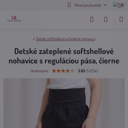
Panel používateľa
Detské softshellové a funkčné nohavice
Detské zateplené softshellové
nohavice s reguláciou pása, čierne
3.83
/
5
(
23
x)
Hodnotenie