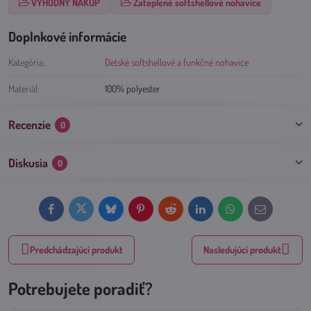
VÝHODNÝ NÁKUP
Zateplené softshellové nohavice
Doplnkové informácie
Kategória:
Detské softshellové a funkčné nohavice
Materiál:
100% polyester
Recenzie
0
Diskusia
0
Facebook
Twitter
Bluesky
Pinterest
Reddit
LinkedIn
WhatsApp
E-
mail
Predchádzajúci produkt
Nasledujúci produkt
Potrebujete poradiť?