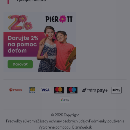
©
2026
Copyright
Predvoľby súkromia
Zásady ochrany osobných údajov
Podmienky používania
Vytvorené pomocou:
BiznisWeb.sk