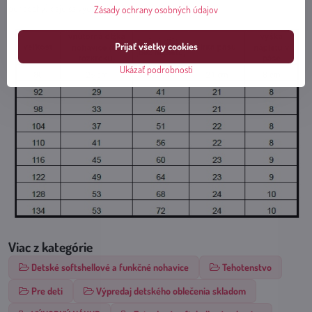
punčochy) dajú sa využiť aj v zime.
Zásady ochrany osobných údajov
Prijať všetky cookies
Ukázať podrobnosti
Viac z kategórie
Detské softshellové a funkčné nohavice
Tehotenstvo
Pre deti
Výpredaj detského oblečenia skladom