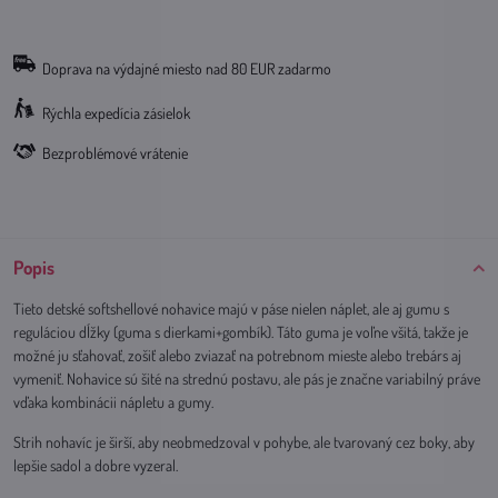
Doprava na výdajné miesto nad 80 EUR zadarmo
Rýchla expedícia zásielok
Bezproblémové vrátenie
Popis
Tieto detské softshellové nohavice majú v páse nielen náplet, ale aj gumu s
reguláciou dĺžky (guma s dierkami+gombík). Táto guma je voľne všitá, takže je
možné ju sťahovať, zošiť alebo zviazať na potrebnom mieste alebo trebárs aj
vymeniť. Nohavice sú šité na strednú postavu, ale pás je značne variabilný práve
vďaka kombinácii nápletu a gumy.
Strih nohavíc je širší, aby neobmedzoval v pohybe, ale tvarovaný cez boky, aby
lepšie sadol a dobre vyzeral.