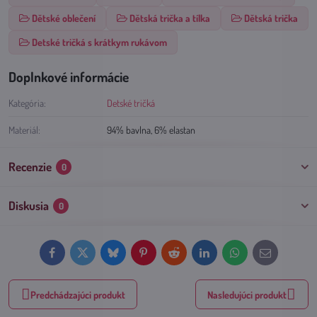
Dětské oblečení
Dětská trička a tílka
Dětská trička
Detské tričká s krátkym rukávom
Doplnkové informácie
Kategória:
Detské tričká
Materiál:
94% bavlna, 6% elastan
Recenzie
0
Diskusia
0
Facebook
Twitter
Bluesky
Pinterest
Reddit
LinkedIn
WhatsApp
E-
mail
Predchádzajúci produkt
Nasledujúci produkt