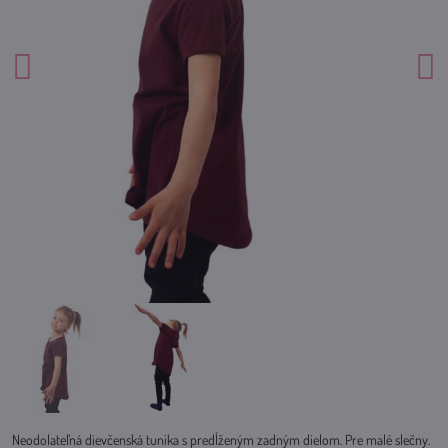
Neodolateľná dievčenská tunika s predĺženým zadným dielom. Pre malé slečny.