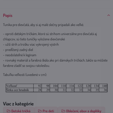
Popis
Tunika pre dievčatá, aby si aj malé slečny pripadali ako veľké.
- oproti detským tričkám, ktoré sú strihom univerzálne pre dievčatá aj
chlapcov, sú tieto tuničky vyložene dievčenské
- užší strih a trošku viac vykrojený výstrih
- predĺžený zadný diel
- neodolateľné k legínam
- rovnaký materiál a farebná škála ako pri dámskych tričkách, takže sa môžete
farebne zladiť so svojou ratolesťou.
Tabuľka veľkosti (uvedené v cm):
Viac z kategórie
Detské tričká
Pre deti
Oblečení, obuv a doplňky