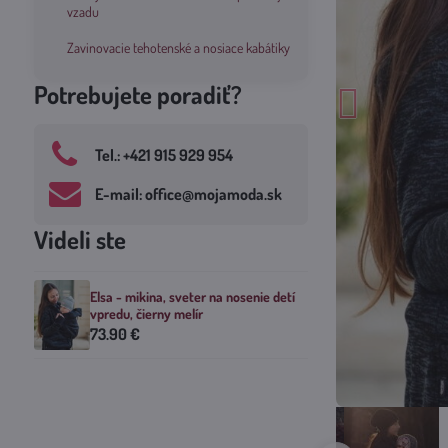
vzadu
Zavinovacie tehotenské a nosiace kabátiky
Potrebujete poradiť?
Tel​.: +421 915 929 954
E-mail: office​@mojamoda​.sk
Videli ste
Elsa - mikina, sveter na nosenie detí
vpredu, čierny melír
73.90 €