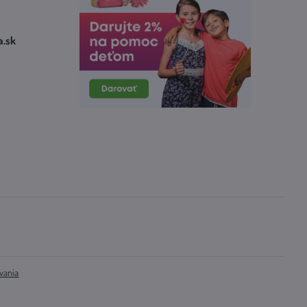
​.sk
vania