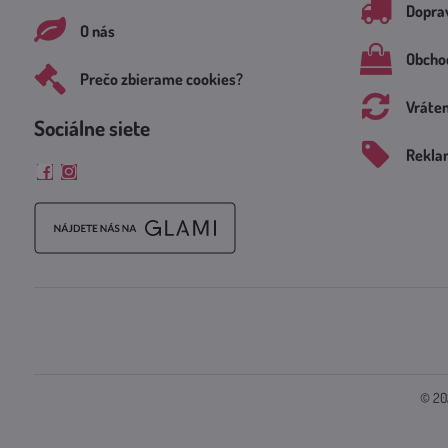
Doprav
O nás
Obcho
Prečo zbierame cookies?
Vráte
Sociálne siete
Rekla
Facebook
Instagram
©
20