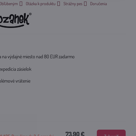
k Obľúbeným
Otázka k produktu
Strážny pes
Doručenia
 na výdajné miesto nad 80 EUR zadarmo
expedícia zásielok
blémové vrátenie
73.90 €