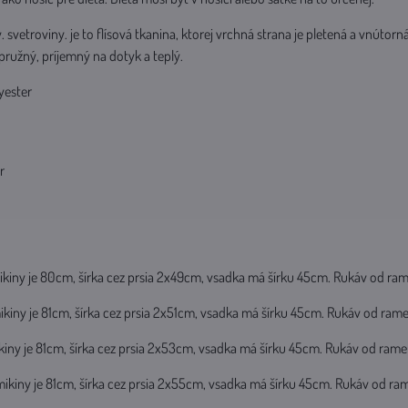
zv. svetroviny. je to flísová tkanina, ktorej vrchná strana je pletená a vnútorn
 pružný, príjemný na dotyk a teplý.
yester
r
mikiny je 80cm, šírka cez prsia 2x49cm, vsadka má šírku 45cm. Rukáv od r
ikiny je 81cm, šírka cez prsia 2x51cm, vsadka má šírku 45cm. Rukáv od ra
ikiny je 81cm, šírka cez prsia 2x53cm, vsadka má šírku 45cm. Rukáv od ra
 mikiny je 81cm, šírka cez prsia 2x55cm, vsadka má šírku 45cm. Rukáv od 