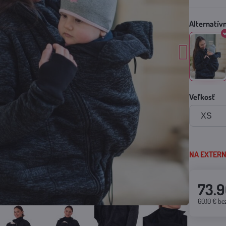
Veľkosť
NA EXTERNO
73.9
60.10 €
be