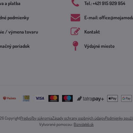
a a platba
Tel​.: +421 915 929 954
dné podmienky
E-mail: office​@mojamoda
nie / výmena tovaru
Kontakt
mačný poriadok
Výdajné miesto
26
Copyright
Predvoľby súkromia
Zásady ochrany osobných údajov
Podmienky použí
Vytvorené pomocou:
BiznisWeb.sk