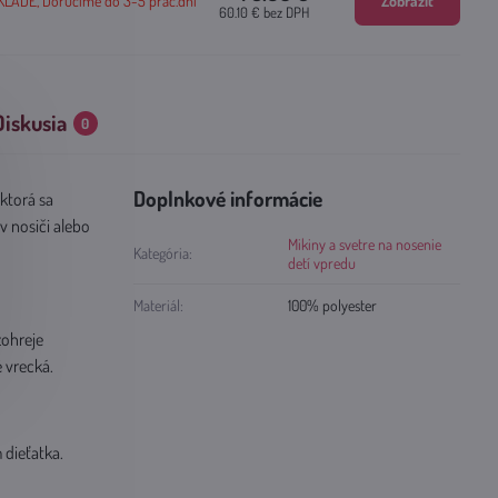
ADE, Doručíme do 3-5 prac.dní
Zobraziť
60.10 €
bez DPH
Diskusia
0
Doplnkové informácie
 ktorá sa
v nosiči alebo
Mikiny a svetre na nosenie
Kategória:
detí vpredu
Materiál:
100% polyester
zohreje
 vrecká.
dieťatka.