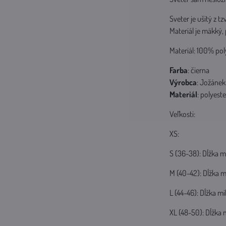
Sveter je ušitý z t
Materiál je mäkký,
Materiál: 100% pol
Farba
: čierna
Výrobca
: Jožánek
Materiál
: polyeste
Veľkosti:
XS:
S (36-38): Dĺžka 
M (40-42): Dĺžka m
L (44-46): Dĺžka m
XL (48-50): Dĺžka