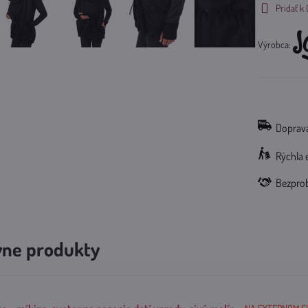
Pridať 
Výrobca:
Doprava
Rýchla 
Bezpro
vne produkty