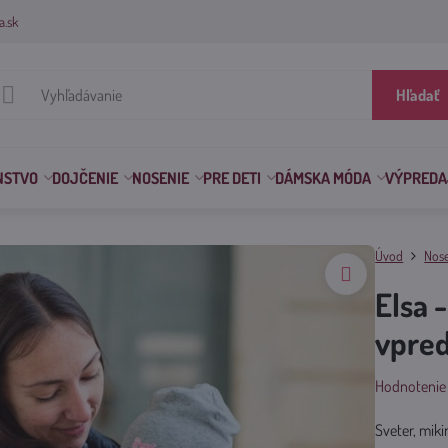
a.sk
Hľadať
NSTVO
DOJČENIE
NOSENIE
PRE DETI
DÁMSKA MÓDA
VÝPREDA
Úvod
Nos
Elsa 
vpred
Hodnotenie
Sveter, miki