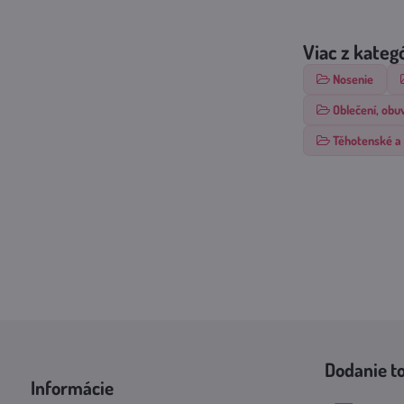
Viac z kateg
Nosenie
Oblečení, obu
Těhotenské a 
Dodanie t
Informácie