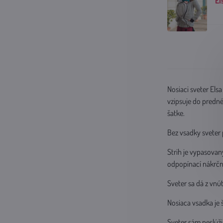
El
Nosiaci sveter Els
vzipsuje do prednéh
šatke.
Bez vsadky sveter 
Strih je vypasovan
odpopínací nákrční
Sveter sa dá z vnú
Nosiaca vsadka je
Sveter sám neslúži 