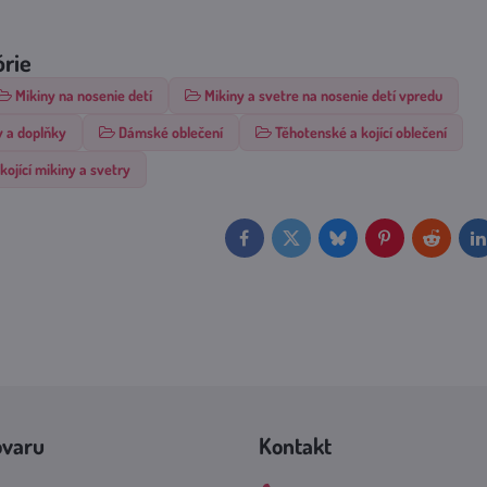
órie
Mikiny na nosenie detí
Mikiny a svetre na nosenie detí vpredu
v a doplňky
Dámské oblečení
Těhotenské a kojící oblečení
kojící mikiny a svetry
Facebook
Twitter
Bluesky
Pinterest
Reddit
L
ovaru
Kontakt