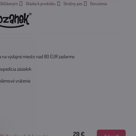
k Obľúbeným
Otázka k produktu
Strážny pes
Doručenia
 na výdajné miesto nad 80 EUR zadarmo
expedícia zásielok
blémové vrátenie
29 €