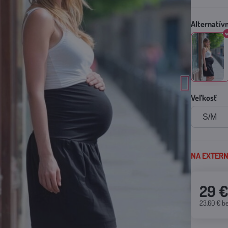
Veľkosť
NA EXTERNO
29 
23.60 €
b