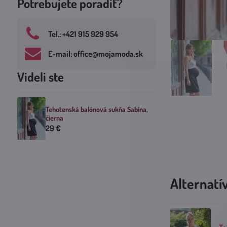
Potrebujete poradiť?
Tel​.: +421 915 929 954
E-mail: office​@mojamoda​.sk
Videli ste
Tehotenská balónová sukňa Sabina,
čierna
29 €
Alternatí