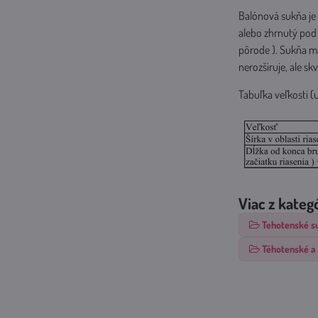
Balónová sukňa je 
alebo zhrnutý pod 
pôrode ). Sukňa má
nerozširuje, ale sk
Tabuľka veľkosti (
Viac z kateg
Tehotenské s
Těhotenské a 