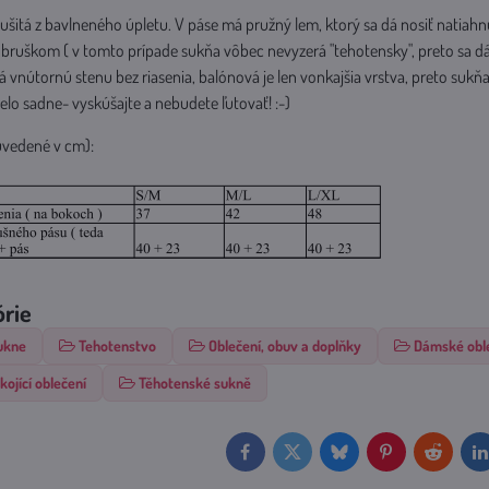
ušitá z bavlneného úpletu. V páse má pružný lem, ktorý sa dá nosiť natiah
bruškom ( v tomto prípade sukňa vôbec nevyzerá "tehotensky", preto sa dá 
 vnútornú stenu bez riasenia, balónová je len vonkajšia vrstva, preto sukň
velo sadne- vyskúšajte a nebudete ľutovať! :-)
uvedené v cm):
órie
ukne
Tehotenstvo
Oblečení, obuv a doplňky
Dámské obl
kojící oblečení
Těhotenské sukně
Facebook
Twitter
Bluesky
Pinterest
Reddit
L