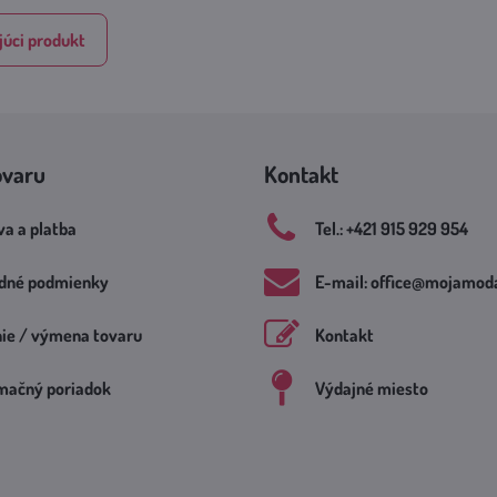
úci produkt
ovaru
Kontakt
a a platba
Tel​.: +421 915 929 954
dné podmienky
E-mail: office​@mojamoda
nie / výmena tovaru
Kontakt
mačný poriadok
Výdajné miesto