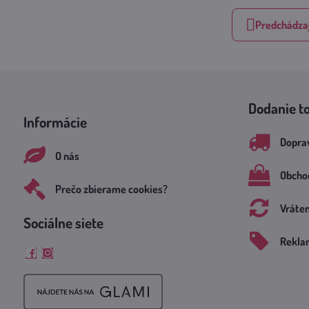
Predchádzaj
Dodanie t
Informácie
Doprav
O nás
Obcho
Prečo zbierame cookies?
Vráte
Sociálne siete
Rekla
Facebook
Instagram