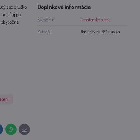
Doplnkové informácie
nutý cez bruško
nosiť aj po
Kategória:
Tehotenské sukne
a zbytočne
Materiál:
94% bavlna, 6% elastan
ečení
inkedIn
WhatsApp
E-
mail