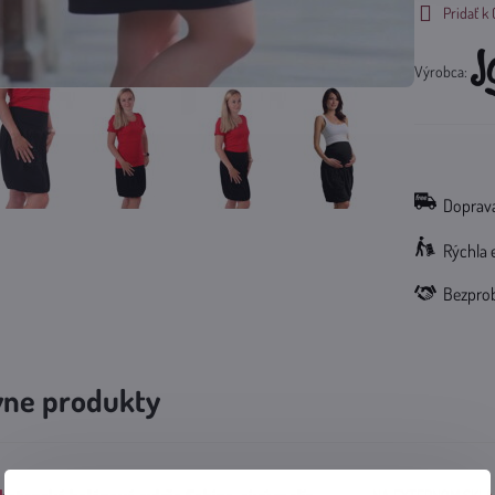
Pridať 
Výrobca:
Doprava
Rýchla 
Bezpro
vne produkty