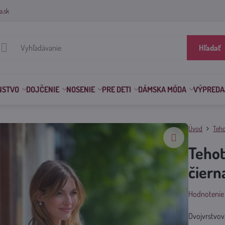
a.sk
Hľadať
NSTVO
DOJČENIE
NOSENIE
PRE DETI
DÁMSKA MÓDA
VÝPREDA
Úvod
Teho
Tehot
čiern
Hodnotenie
Dvojvrstvov