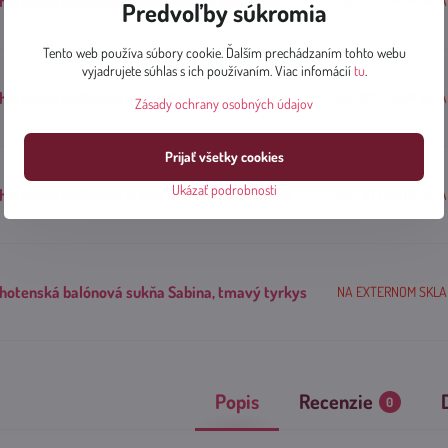
hotenská balónová sukňa Sabina, sivý melír
NA EXTERNOM SKLADE
Predvoľby súkromia
Tento web používa súbory cookie. Ďalším prechádzaním tohto webu
vyjadrujete súhlas s ich používaním. Viac infomácií
tu
.
hotenská balónová sukňa Sabina, cyklamen
NA EXTERNOM SKLADE
Zásady ochrany osobných údajov
Prijať všetky cookies
Ukázať podrobnosti
hotenská balónová sukňa Sabina, smotanová
NA EXTERNOM SKLADE
hotenská balónová sukňa Sabina, tmavý tyrkys
NA EXTERNOM SKLADE
Popis
Recenzie
0