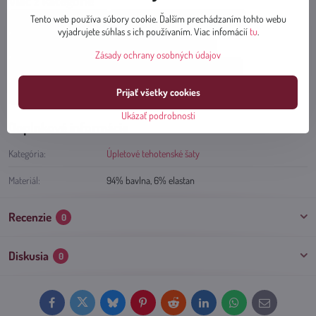
Viac z kategórie
Tento web používa súbory cookie. Ďalším prechádzaním tohto webu
Tehotenské šaty
Úpletové tehotenské šaty
vyjadrujete súhlas s ich používaním. Viac infomácií
tu
.
Tehotenstvo
Letné tehotenské šaty
Zásady ochrany osobných údajov
Oblečení, obuv a doplňky
Dámské oblečení
Prijať všetky cookies
Těhotenské a kojící oblečení
Těhotenské a kojící šaty
Ukázať podrobnosti
Doplnkové informácie
Kategória:
Úpletové tehotenské šaty
Materiál:
94% bavlna, 6% elastan
Recenzie
0
Diskusia
0
Facebook
Twitter
Bluesky
Pinterest
Reddit
LinkedIn
WhatsApp
E-
mail