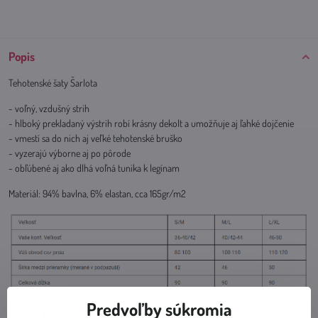
Popis
Tehotenské šaty Šarlota
- voľný, vzdušný strih
- hlboký prekladaný výstrih robí krásny dekolt a umožňuje aj ľahké dojčenie
- vmestí sa do nich aj veľké tehotenské bruško
- vyzerajú výborne aj po pôrode
- obľúbené aj ako dlhá voľná tunika k legínam
Materiál: 94% bavlna, 6% elastan, cca 165gr/m2
Predvoľby súkromia