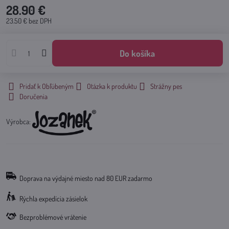
28.90 €
23.50 €
bez DPH
Do košíka
Pridať k Obľúbeným
Otázka k produktu
Strážny pes
Doručenia
Výrobca:
Doprava na výdajné miesto nad 80 EUR zadarmo
Rýchla expedícia zásielok
Bezproblémové vrátenie