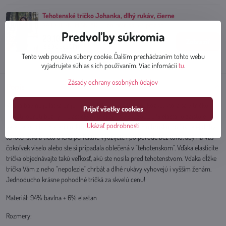
Tehotenské tričko Johanka, dlhý rukáv, čierne
NA EXTERNOM SKLADE, Doručíme do 3-5 prac.dní
Predvoľby súkromia
23.10 €
Zobraziť
18.80 €
bez DPH
Tento web používa súbory cookie. Ďalším prechádzaním tohto webu
vyjadrujete súhlas s ich používaním. Viac infomácií
tu
.
Zásady ochrany osobných údajov
Popis
Vďaka bavlne je látka príjemná na telo i pre citlivú pokožku, ktorá sa v tričku
Prijať všetky cookies
nepotí, oproti bežným elastickým tričkám s viskózou... 8% elastanu zaisťuje
Ukázať podrobnosti
veľkú elasticitu materiálu, ktorý sa prispôsobí Vašemu brušku počas celej doby
tehotenstva a tieto tričká perfektne využijete i po pôrode bez toho, aby na Vás
čokoľvek viselo alebo ste si pripadala oblečená v "tehotenskom". Vďaka elasticite
trička objednávajte takú veľkosť, akú ste nosila pred tehotenstvom. Vďaka dĺžke
trička Vám z neho "nepolezie" chrbát a dlhé rukávy vyhovejú i vyšším ženám.
Jednoducho krásne pohodlné tričká za skvelú cenu!
Materiál: 94% bavlna + 6% elastan
Rozmery: