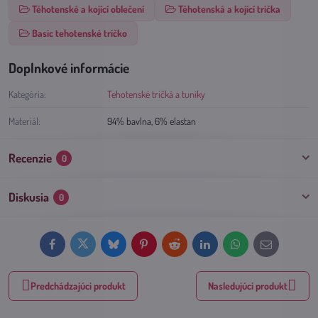
Těhotenské a kojící oblečení
Těhotenská a kojící trička
Basic tehotenské tričko
Doplnkové informácie
Kategória:
Tehotenské tričká a tuniky
Materiál:
94% bavlna, 6% elastan
Recenzie
0
Diskusia
0
Facebook
Twitter
Bluesky
Pinterest
Reddit
LinkedIn
WhatsApp
E-
mail
Predchádzajúci produkt
Nasledujúci produkt