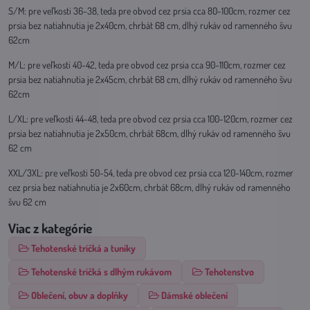
S/M: pre veľkosti 36-38, teda pre obvod cez prsia cca 80-100cm, rozmer cez
prsia bez natiahnutia je 2x40cm, chrbát 68 cm, dlhý rukáv od ramenného švu
62cm
M/L: pre veľkosti 40-42, teda pre obvod cez prsia cca 90-110cm, rozmer cez
prsia bez natiahnutia je 2x45cm, chrbát 68 cm, dlhý rukáv od ramenného švu
62cm
L/XL: pre veľkosti 44-48, teda pre obvod cez prsia cca 100-120cm, rozmer cez
prsia bez natiahnutia je 2x50cm, chrbát 68cm, dlhý rukáv od ramenného švu
62 cm
XXL/3XL: pre veľkosti 50-54, teda pre obvod cez prsia cca 120-140cm, rozmer
cez prsia bez natiahnutia je 2x60cm, chrbát 68cm, dlhý rukáv od ramenného
švu 62 cm
Viac z kategórie
Tehotenské tričká a tuniky
Tehotenské tričká s dlhým rukávom
Tehotenstvo
Oblečení, obuv a doplňky
Dámské oblečení