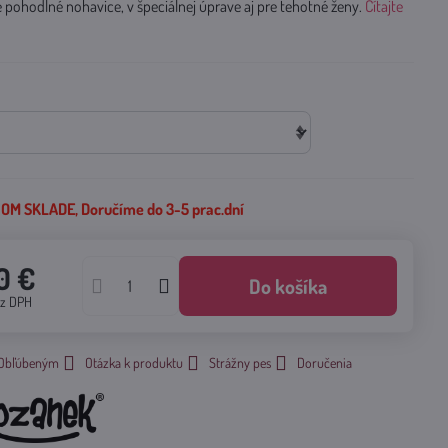
e pohodlné nohavice, v špeciálnej úprave aj pre tehotné ženy.
Čítajte
M SKLADE, Doručíme do 3-5 prac.dní
0 €
Do košíka
ez DPH
k Obľúbeným
Otázka k produktu
Strážny pes
Doručenia