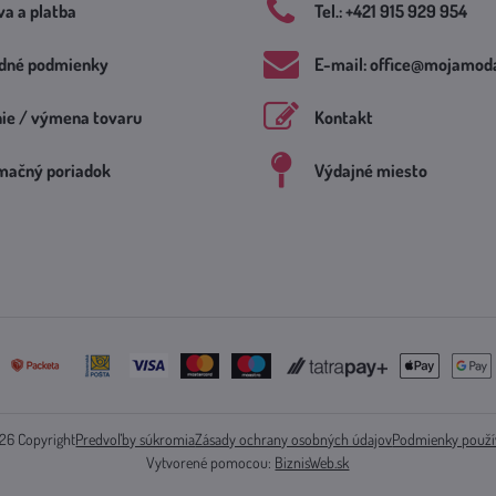
a a platba
Tel​.: +421 915 929 954
dné podmienky
E-mail: office​@mojamoda
nie / výmena tovaru
Kontakt
mačný poriadok
Výdajné miesto
26
Copyright
Predvoľby súkromia
Zásady ochrany osobných údajov
Podmienky použí
Vytvorené pomocou:
BiznisWeb.sk