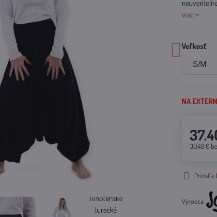
neuveriteľn
viac
Veľkosť
NA EXTERNO
37.4
30.40 €
b
Pridať 
Výrobca: