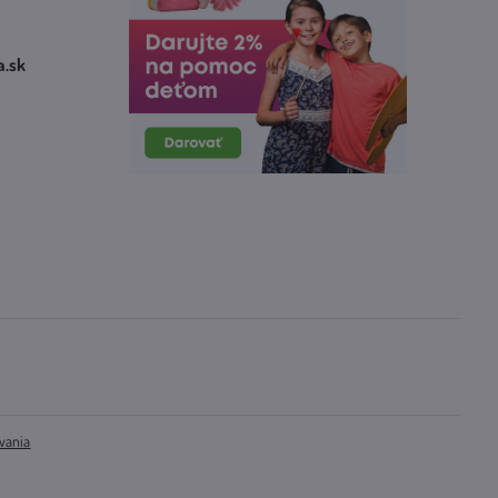
​.sk
vania