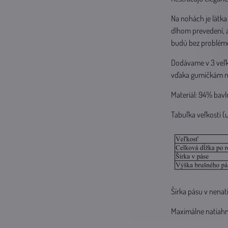
Na nohách je látk
dlhom prevedení,
budú bez problémov
Dodávame v 3 veľko
vďaka gumičkám na 
Materiál: 94% bavl
Tabuľka veľkosti (
Šírka pásu v nena
Maximálne natiahn