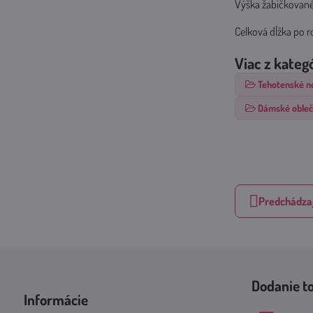
Výška žabičkovan
Celková dĺžka po 
Viac z kateg
Tehotenské n
Dámské obleč
Predchádzaj
Dodanie t
Informácie