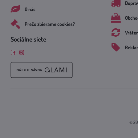
Doprav
O nás
Obcho
Prečo zbierame cookies?
Vráte
Sociálne siete
Rekla
Facebook
Instagram
©
20