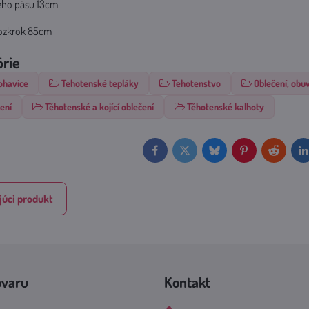
ého pásu 13cm
rozkrok 85cm
órie
ohavice
Tehotenské tepláky
Tehotenstvo
Oblečení, obu
ení
Těhotenské a kojící oblečení
Těhotenské kalhoty
Facebook
Twitter
Bluesky
Pinterest
Reddit
L
úci produkt
ovaru
Kontakt