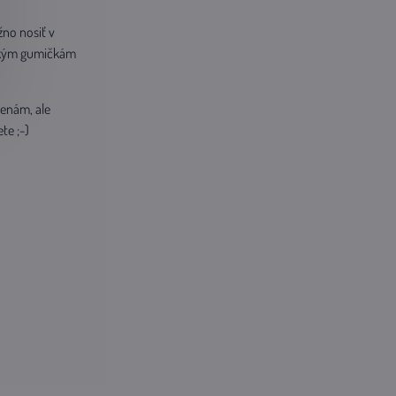
no nosiť v
äkkým gumičkám
ženám, ale
te ;-)