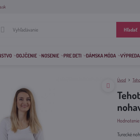
a.sk
Hľadať
NSTVO
DOJČENIE
NOSENIE
PRE DETI
DÁMSKA MÓDA
VÝPREDA
Úvod
Teho
Teho
nohav
Hodnotenie
Turecké noh