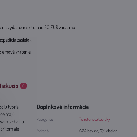
 na výdajné miesto nad 80 EUR zadarmo
expedícia zásielok
blémové vrátenie
Diskusia
0
Doplnkové informácie
polu tvoria
ice majú
Kategória:
Tehotenské tepláky
 vám sedia na
 pritom ale
Materiál:
94% bavlna, 6% elastan