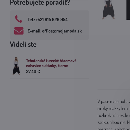
Potrebujete poradiť?
Tel​.: +421 915 929 954
E-mail: office​@mojamoda​.sk
Videli ste
Tehotenské turecké háremové
nohavice sultánky, čierne
37.40 €
V páse majú nohavi
široký mäkký lem,
rozkrok až niekde 
zadku, alebo nie. 
nestrácajú eleganc