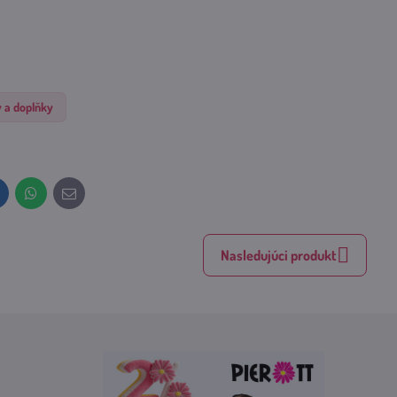
v a doplňky
inkedIn
WhatsApp
E-
mail
Nasledujúci produkt