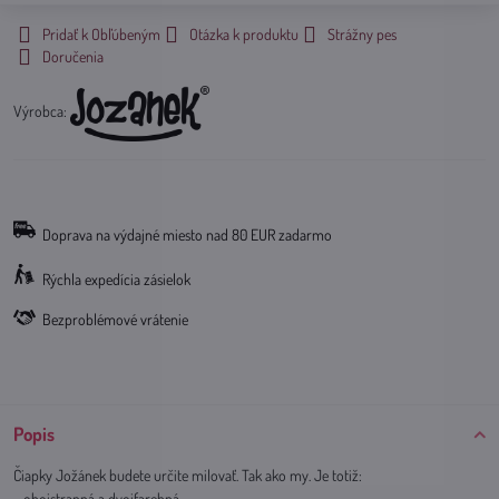
Pridať k Obľúbeným
Otázka k produktu
Strážny pes
Doručenia
Výrobca:
Doprava na výdajné miesto nad 80 EUR zadarmo
Rýchla expedícia zásielok
Bezproblémové vrátenie
Popis
Čiapky Jožánek budete určite milovať. Tak ako my. Je totiž:
- obojstranná a dvojfarebná