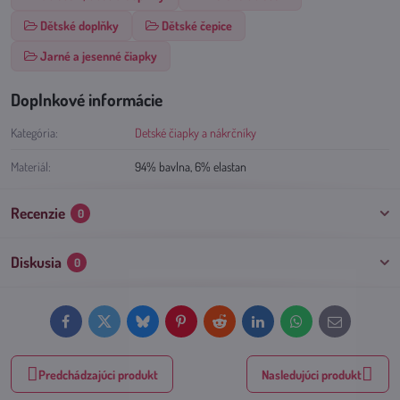
Dětské doplňky
Dětské čepice
Jarné a jesenné čiapky
Doplnkové informácie
Kategória:
Detské čiapky a nákrčníky
Materiál:
94% bavlna, 6% elastan
Recenzie
0
Diskusia
0
Facebook
Twitter
Bluesky
Pinterest
Reddit
LinkedIn
WhatsApp
E-
mail
Predchádzajúci produkt
Nasledujúci produkt