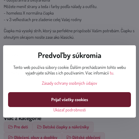
Môžete meniť strany a teda i farby podľa nálady a outfitu.
- homeless X normálna čiapka
- v 3 veľkostiach pre zladenie celej Vašej rodiny
Čiapka má vysoký strih, ktorý sa perfektne prispôsobí Vašim potrebám. Čiapku s
ohnutým okrajom nosíte zase ako klasickú.
Farba
: červená
Predvoľby súkromia
Výrobca
: Jožánek
Materiál
: 94% bavlna/6% elastan
Tento web používa súbory cookie. Ďalším prechádzaním tohto webu
Rozmery
:
vyjadrujete súhlas s ich používaním. Viac infomácií
tu
.
Zásady ochrany osobných údajov
S: šírka 21 cm, výška 21 cm
M: šírka 23 cm, výška 25 cm
Prijať všetky cookies
L: šírka 25 cm, výška 27 cm
Ukázať podrobnosti
Viac z kategórie
Pre deti
Detské čiapky a nákrčníky
Oblečení, obuv a doplňky
Dětské oblečení