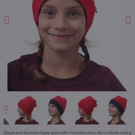
Obojstranná bavlnená čiapka spadnutého homeless strihu, ktorú môžete nosiť aj