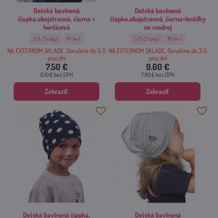
Detská bavlnená
Detská bavlnená
čiapka,obojstranná, čierna +
čiapka,obojstranná, čierna+lentilky
horčicová
na modrej
Detská bavlnená čiapka,obojstranná, čierna + horčicová - Veľkosť:
Detská bavlnená čiapka,obojstranná, čierna + horčicová - Veľkosť:
Detská bavlnená čiapka,obojstranná, či
Detská bavlnená čiapka
S (1-3 roky)
M (4+)
S (1-3 roky)
M (4+)
NA EXTERNOM SKLADE, Doručíme do 3-5
NA EXTERNOM SKLADE, Doručíme do 3-5
prac.dní
prac.dní
7.50 €
9.60 €
6.10 €
bez DPH
7.80 €
bez DPH
Zobraziť
Zobraziť
Detská bavlnená čiapka,
Detská bavlnená