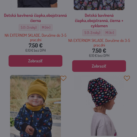
Detská bavlnená čiapka,obojstranná
Detská bavlnená
čierna
čiapka,obojstranná, čierna +
cyklamen
Detská bavlnená čiapka,obojstranná čierna - Veľkosť:
Detská bavlnená čiapka,obojstranná čierna - Veľkosť:
S (1-3 roky)
M (4+)
Detská bavlnená čiapka,obojstranná, č
Detská bavlnená čiapka
S (1-3 roky)
M (4+)
NA EXTERNOM SKLADE, Doručíme do 3-5
prac.dní
NA EXTERNOM SKLADE, Doručíme do 3-5
7.50 €
prac.dní
7.50 €
6.10 €
bez DPH
6.10 €
bez DPH
Zobraziť
Zobraziť