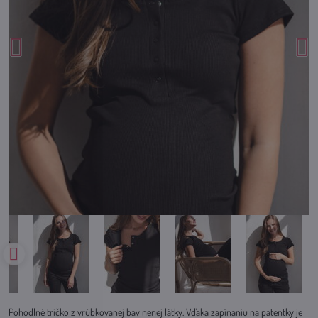
Pohodlné tričko z vrúbkovanej bavlnenej látky. Vďaka zapínaniu na patentky je