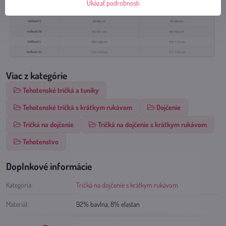
Ukázať podrobnosti
Viac z kategórie
Tehotenské tričká a tuniky
Tehotenské tričká s krátkym rukávom
Dojčenie
Tričká na dojčenie
Tričká na dojčenie s krátkym rukávom
Tehotenstvo
Doplnkové informácie
Kategória:
Tričká na dojčenie s krátkym rukávom
Materiál:
92% bavlna, 8% elastan