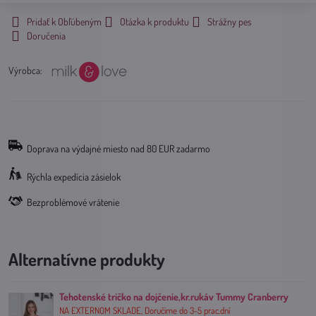
Pridať k Obľúbeným
Otázka k produktu
Strážny pes
Doručenia
Výrobca:
Doprava na výdajné miesto nad 80 EUR zadarmo
Rýchla expedícia zásielok
Bezproblémové vrátenie
Alternatívne produkty
Tehotenské tričko na dojčenie,kr.rukáv Tummy Cranberry
NA EXTERNOM SKLADE, Doručíme do 3-5 prac.dní