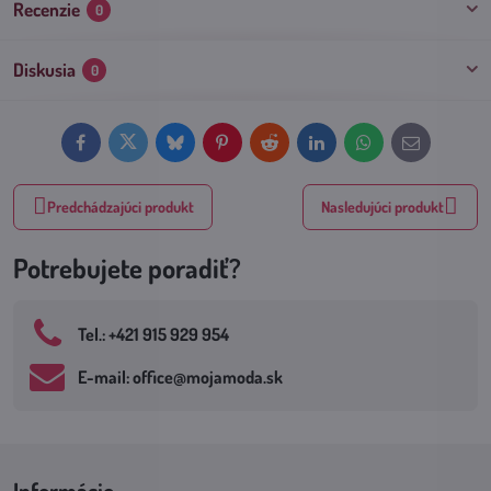
Recenzie
0
Diskusia
0
Facebook
Twitter
Bluesky
Pinterest
Reddit
LinkedIn
WhatsApp
E-
mail
Predchádzajúci produkt
Nasledujúci produkt
Potrebujete poradiť?
Tel​.: +421 915 929 954
E-mail: office​@mojamoda​.sk
Informácie