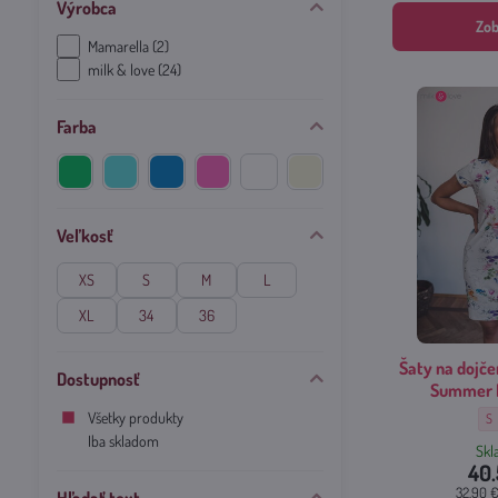
Výrobca
Zob
Mamarella (2)
milk & love (24)
Farba
Zelená
Tyrkysová
Modrá
Ružová
Biela
Béžová
farba
farba
farba
farba
farba
farba
(1)
(3)
(2)
(11)
(8)
(1)
Veľkosť
XS
S
M
L
XL
34
36
Šaty na dojče
Dostupnosť
Summer 
Všetky produkty
Ša
S
Iba skladom
Sk
40.
32.90 