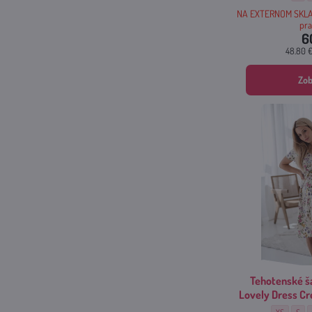
NA EXTERNOM SKLA
pra
6
48.80 
Zob
Tehotenské š
Lovely Dress C
Tehotenské 
Tehot