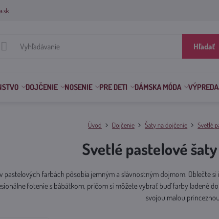
a.sk
Hľadať
NSTVO
DOJČENIE
NOSENIE
PRE DETI
DÁMSKA MÓDA
VÝPREDA
Úvod
Dojčenie
Šaty na dojčenie
Svetlé p
Svetlé pastelové šaty
 v pastelových farbách pôsobia jemným a slávnostným dojmom. Oblečte si ic
esionálne fotenie s bábätkom, pričom si môžete vybrať buď farby ladené do
svojou malou princeznou