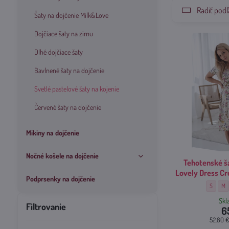
Radiť podľ
Šaty na dojčenie Milk&Love
Dojčiace šaty na zimu
Dlhé dojčiace šaty
Bavlnené šaty na dojčenie
Svetlé pastelové šaty na kojenie
Červené šaty na dojčenie
Mikiny na dojčenie
Nočné košele na dojčenie
Tehotenské š
Lovely Dress C
Podprsenky na dojčenie
Tehotens
Teh
S
M
Sk
Filtrovanie
6
52.80 