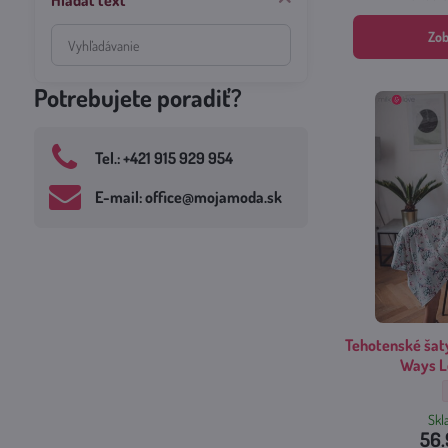
Hľadať text
Prehľadať
Zob
výsledky
filtra
Potrebujete poradiť?
fulltextom
Tel​.: +421 915 929 954
E-mail: office​@mojamoda​.sk
Tehotenské šat
Ways L
Sk
56.