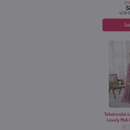
pra
5
42.30 
Zob
Tehotenské š
Lovely Midi 
Tehot
S