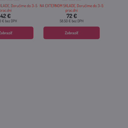
LADE, Doručíme do 3-5
NA EXTERNOM SKLADE, Doručíme do 3-5
prac.dní
prac.dní
42 €
72 €
10 €
bez DPH
58.50 €
bez DPH
Zobraziť
Zobraziť
eľkosť:
se - Veľkosť:
al Rose - Veľkosť:
 Herbal Rose - Veľkosť: