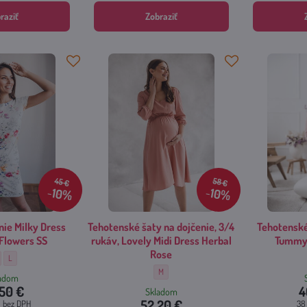
raziť
Zobraziť
45 €
58 €
10%
10%
nie Milky Dress
Tehotenské šaty na dojčenie, 3/4
Tehotenské
Flowers SS
rukáv, Lovely Midi Dress Herbal
Tummy 
Rose
ty na dojčenie Milky Dress Summer Flowers SS - Veľkosť:
Šaty na dojčenie Milky Dress Summer Flowers SS - Veľkosť:
L
Tehotenské šaty na dojčenie, 3/4 rukáv, Lovely 
M
ladom
50 €
4
Skladom
52.20 €
€
bez DPH
38