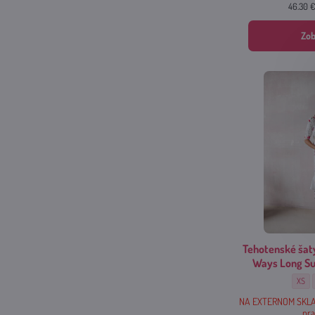
46.30 
Zob
Tehotenské šat
Ways Long S
Tehot
XS
NA EXTERNOM SKLA
pra