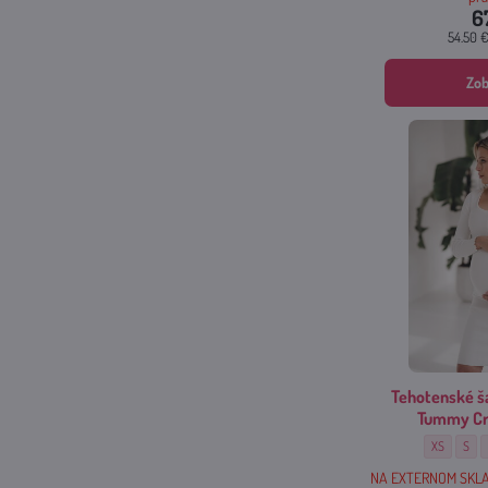
6
54.50 
Zob
Tehotenské š
Tummy Cr
Tehotenské
Teho
XS
S
NA EXTERNOM SKLA