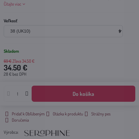
Čítajte viac
Veľkosť
Skladom
69 €
Zľava
34.50 €
34.50 €
28 €
bez DPH
Do košíka
Pridať k Obľúbeným
Otázka k produktu
Strážny pes
Doručenia
Výrobca: