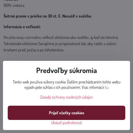
100% viskóza
Šetrné pranie v práčke na 30 st. C. Nesušiť v sušičke.
Informácie o veľkosti:
Použite svoju normálnu veľkosť oblečenia ako vodítko, aj keď ste tehotná.
Tehotenské oblečenie Seraphine je prispôsobené tak, aby rástlo s vašimi
krivkami pred, počas a po tehotenstve.
Predvoľby súkromia
Tento web používa súbory cookie. Ďalším prechádzaním tohto webu
vyjadrujete súhlas s ich používaním. Viac infomácií
tu
.
Zásady ochrany osobných údajov
Prijať všetky cookies
Ukázať podrobnosti