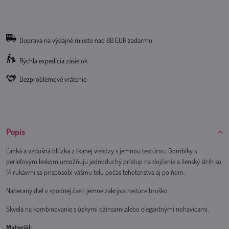
Doprava na výdajné miesto nad 80 EUR zadarmo
Rýchla expedícia zásielok
Bezproblémové vrátenie
Popis
Ľahká a vzdušná blúzka z tkanej viskózy s jemnou textúrou. Gombíky s
perleťovým leskom umožňujú jednoduchý prístup na dojčenie a ženský strih so
¾ rukávmi sa prispôsobí vášmu telu počas tehotenstva aj po ňom.
Naberaný diel v spodnej časti jemne zakrýva rastúce bruško.
Skvelá na kombinovanie s úzkymi džínsami,alebo elegantnými nohavicami.
Materiál: