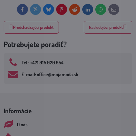
Facebook
Twitter
Bluesky
Pinterest
Reddit
LinkedIn
WhatsApp
E-
mail
Predchádzajúci produkt
Nasledujúci produkt
Potrebujete poradiť?
Tel​.: +421 915 929 954
E-mail: office​@mojamoda​.sk
Informácie
O nás