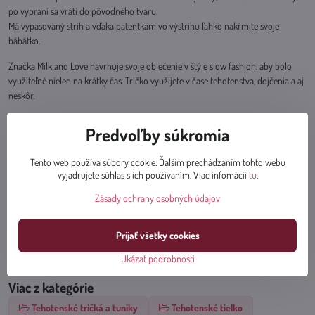
po vypraní sa vráti do pôvodného tvaru.
Má vypasovaný strih a vďaka patentkám vo výstrihu ľahko nakŕmite svoje
bábätko.
Značka Milk and Love navrhuje svoje oblečenie v štýle slow fashion, aby bolo
využiteľné nielen na krátky čas. Tričko využijete v čase tehotenstva, dojčenia a aj
neskôr.
Materiál: 92% bavlna, 8% elastan.
Predvoľby súkromia
Starostlivosť: Šetrné pranie v práčke pri teplote 30st.
Tento web používa súbory cookie. Ďalším prechádzaním tohto webu
vyjadrujete súhlas s ich používaním. Viac infomácií
tu
.
Zásady ochrany osobných údajov
Prijať všetky cookies
Ukázať podrobnosti
Viac z kategórie
Tehotenské tričká a tuniky
Tehotenské tielko