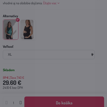
vhodné aj na obdobie dojčenia.
Čítajte viac
Veľkosť
Skladom
37 €
Zľava
7.40 €
29.60 €
24.10 €
bez DPH
Do košíka