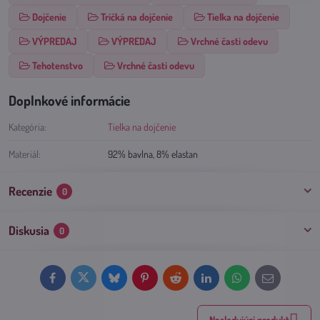
Dojčenie
Tričká na dojčenie
Tielka na dojčenie
VÝPREDAJ
VÝPREDAJ
Vrchné časti odevu
Tehotenstvo
Vrchné časti odevu
Doplnkové informácie
Kategória:
Tielka na dojčenie
Materiál:
92% bavlna, 8% elastan
Recenzie
0
Diskusia
0
Facebook
Twitter
Bluesky
Pinterest
Reddit
LinkedIn
WhatsApp
E-
mail
Nasledujúci produkt