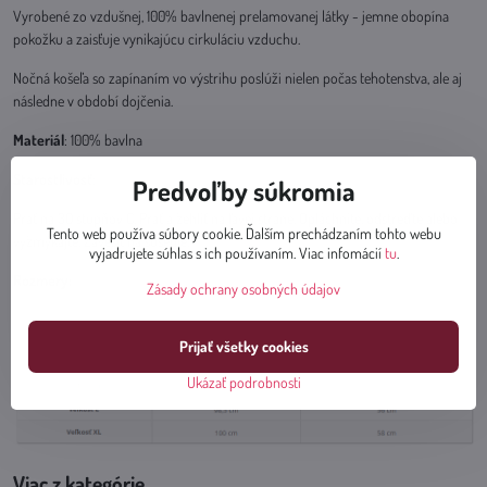
Vyrobené zo vzdušnej, 100% bavlnenej prelamovanej látky - jemne obopína
pokožku a zaisťuje vynikajúcu cirkuláciu vzduchu.
Nočná košeľa so zapínaním vo výstrihu poslúži nielen počas tehotenstva, ale aj
následne v období dojčenia.
Materiál
: 100% bavlna
Starostlivosť
:
Predvoľby súkromia
Prať na 30 stupňov C. Prať a žehliť na ľavej strane. Opláchnite, odstreďte alebo
Tento web používa súbory cookie. Ďalším prechádzaním tohto webu
vyžmýkajte. Zavesiť na sušenie.
vyjadrujete súhlas s ich používaním. Viac infomácií
tu
.
Rozmery:
Zásady ochrany osobných údajov
Prijať všetky cookies
Ukázať podrobnosti
Viac z kategórie