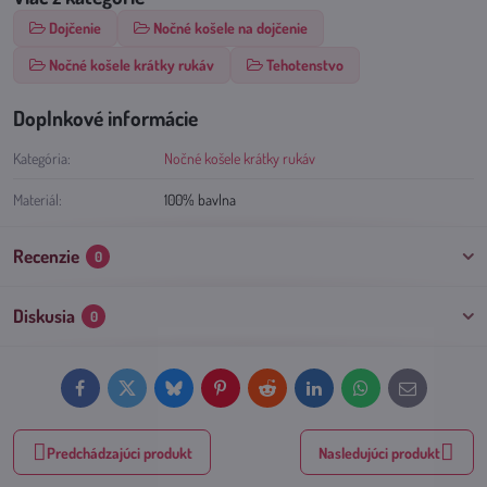
Dojčenie
Nočné košele na dojčenie
Nočné košele krátky rukáv
Tehotenstvo
Doplnkové informácie
Kategória:
Nočné košele krátky rukáv
Materiál:
100% bavlna
Recenzie
0
Diskusia
0
Facebook
Twitter
Bluesky
Pinterest
Reddit
LinkedIn
WhatsApp
E-
mail
Predchádzajúci produkt
Nasledujúci produkt