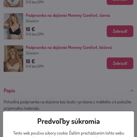
13 €
bez DPH
Podprsenka na dojčenie Mommy Comfort, čierna
Skladom
16 €
Zobraziť
13 €
bez DPH
Podprsenka na dojčenie Mommy Comfort, béžová
Skladom
16 €
Zobraziť
13 €
bez DPH
Popis
Pohodlná podprsenka na dojčenie bez kostíc vyrobená z mäkkého a k pokožke
príjemného materiálu.
Predvoľby súkromia
Vhodná aj ako tehotenská a dojčiaca podprsenka, poskytuje oporu a komfort
počas tehotenstva aj dojčenia. Praktické clik-clak zapínanie na ramienku
umožňuje rýchle a diskrétne odopnutie košíčka jednou rukou.
Tento web používa súbory cookie. Ďalším prechádzaním tohto webu