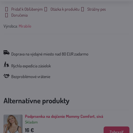
Pridať k Obľúbeným
Otázka k produktu
Strážny pes
Doručenia
Výrobca:
Mirabile
Doprava na výdajné miesto nad 80 EUR zadarmo
Rýchla expedícia zásielok
Bezproblémové vrátenie
Alternatívne produkty
Podprsenka na dojčenie Mommy Comfort, sivá
Skladom
16 €
Zobraziť