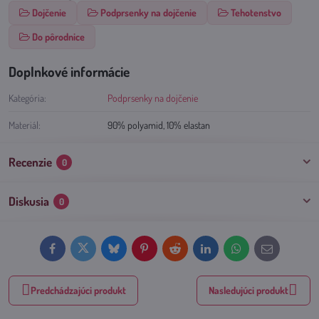
Dojčenie
Podprsenky na dojčenie
Tehotenstvo
Do pôrodnice
Doplnkové informácie
Kategória:
Podprsenky na dojčenie
Materiál:
90% polyamid, 10% elastan
Recenzie
0
Diskusia
0
Facebook
Twitter
Bluesky
Pinterest
Reddit
LinkedIn
WhatsApp
E-
mail
Predchádzajúci produkt
Nasledujúci produkt