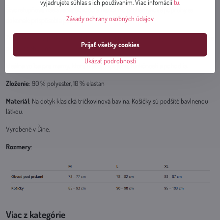
vyjadrujete súhlas s ich používaním. Viac infomácií
tu
.
Štvorstupňové nastavenie obvodu a flexibilné, protišmykové popruhy sa
Zásady ochrany osobných údajov
dokonale prispôsobia postave.
Zosilnené boky poskytujú stabilnú oporu a priedušné košíčky zaručujú pohodlie
Prijať všetky cookies
počas celého dňa.
Ukázať podrobnosti
Ideálna voľba pre mamy, ktoré hľadajú spojenie funkčnosti a pohodlia.
Zloženie
: 90 % polyester, 10 % elastan
Materiál
: Na dotyk klasická tričkovinová bavlna. Košíčky sú podšité bavlnenou
látkou.
Vyrobené v Číne.
Rozmery
:
Viac z kategórie