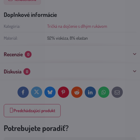
Doplnkové informácie
Kategória:
Tričká na dojčenie s dlhým rukávom
Materiál:
92% viskóza, 8% elastan
Recenzie
0
Diskusia
0
Facebook
Twitter
Bluesky
Pinterest
Reddit
LinkedIn
WhatsApp
E-
mail
Predchádzajúci produkt
Potrebujete poradiť?