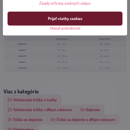
Zásady ochrany osobných údajov
Starostlivosť
: Prať v práčke pri teplote 30 °C. Prať a žehliť na rubovej strane, po
vypraní opláchnuť, odstreďiť alebo jemne vyžmýkať a zavesiť na sušenie. Nesušiť
v sušičke.
Prijať všetky cookies
Ukázať podrobnosti
Rozmery
:
Viac z kategórie
Tehotenské tričká a tuniky
Tehotenské tričká s dlhým rukávom
Dojčenie
Tričká na dojčenie
Tričká na dojčenie s dlhým rukávom
Tehotenstvo