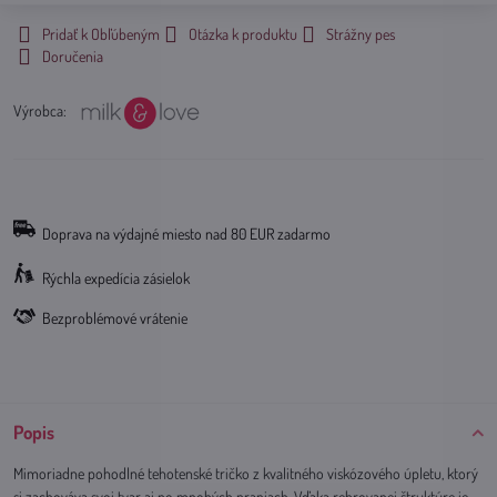
Pridať k Obľúbeným
Otázka k produktu
Strážny pes
Doručenia
Výrobca:
Doprava na výdajné miesto nad 80 EUR zadarmo
Rýchla expedícia zásielok
Bezproblémové vrátenie
Popis
Mimoriadne pohodlné tehotenské tričko z kvalitného viskózového úpletu, ktorý
si zachováva svoj tvar aj po mnohých praniach. Vďaka rebrovanej štruktúre je