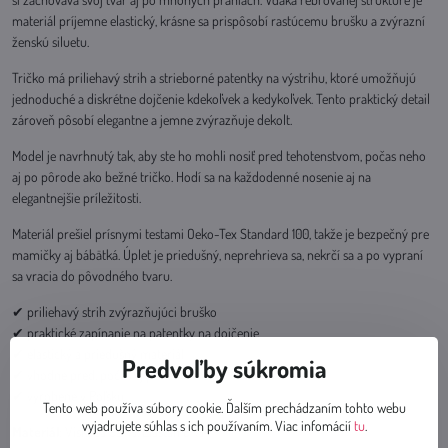
materiál príjemne elastický, krásne sa prispôsobí rastúcemu brušku a zvýrazní
ženskú siluetu.
Tričko má priliehavý strih a strieborné patentky na výstrihu, ktoré umožňujú
jednoduché a diskrétne dojčenie kdekoľvek a kedykoľvek. Tento praktický detail
zároveň pôsobí elegantne a jemne zvýrazňuje dekolt.
Model je navrhnutý tak, aby ste ho mohli nosiť pred tehotenstvom, počas neho
aj po pôrode ako bežné tričko. Hodí sa na každodenné nosenie aj na
elegantnejšie príležitosti.
Materiál prešiel prísnymi testami Oeko-Tex Standard 100, takže je bezpečný pre
mamičky aj bábätká. Úplet je priedušný, neprehrieva sa, nekrčí sa a po vypraní
sa vracia do pôvodného tvaru.
✔ priliehavý strih zvýrazňujúci bruško
✔ praktické zapínanie na patentky na dojčenie
✔ elastický a priedušný materiál
Predvoľby súkromia
✔ vhodné pred, počas aj po tehotenstve
✔ vyrobené v Poľsku
Tento web používa súbory cookie. Ďalším prechádzaním tohto webu
vyjadrujete súhlas s ich používaním. Viac infomácií
tu
.
Materiál
: Viskóza 92 %, Elastan 8 %