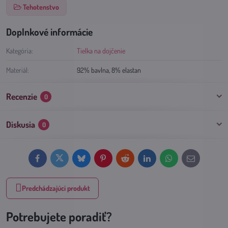
Tehotenstvo
Doplnkové informácie
Kategória:
Tielka na dojčenie
Materiál:
92% bavlna, 8% elastan
Recenzie
0
Diskusia
0
Facebook
Twitter
Bluesky
Pinterest
Reddit
LinkedIn
WhatsApp
E-
mail
Predchádzajúci produkt
Potrebujete poradiť?