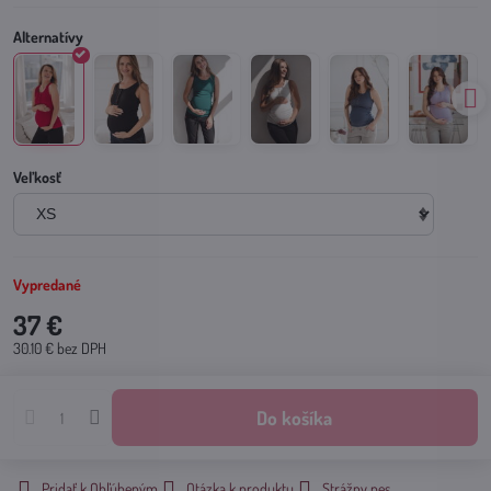
Veľkosť
Vypredané
37 €
30.10 €
bez DPH
Do košíka
Pridať k Obľúbeným
Otázka k produktu
Strážny pes