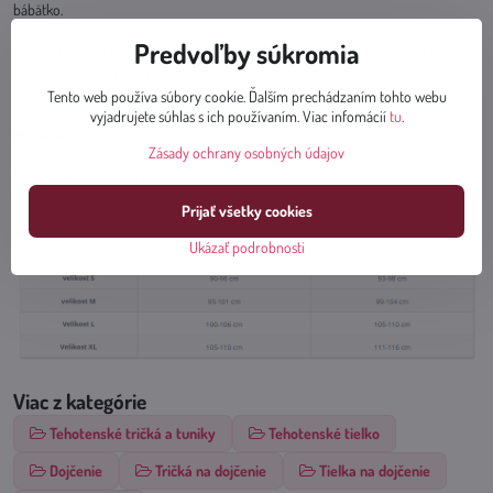
bábätko.
Predvoľby súkromia
Značka Milk and Love navrhuje svoje oblečenie v štýle slow fashion, aby bolo
využiteľné nielen na krátky čas. Tričko využijete v čase tehotenstva, dojčenia a aj
neskôr.
Tento web používa súbory cookie. Ďalším prechádzaním tohto webu
vyjadrujete súhlas s ich používaním. Viac infomácií
tu
.
Materiál
: 92% bavlna, 8% elastan.
Zásady ochrany osobných údajov
Starostlivosť
: Šetrné pranie v práčke pri teplote 30st.
Prijať všetky cookies
Ukázať podrobnosti
Viac z kategórie
Tehotenské tričká a tuniky
Tehotenské tielko
Dojčenie
Tričká na dojčenie
Tielka na dojčenie