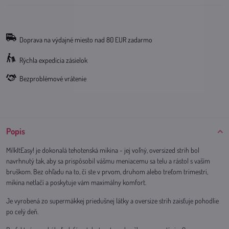
Doprava na výdajné miesto nad 80 EUR zadarmo
Rýchla expedícia zásielok
Bezproblémové vrátenie
Popis
MilkItEasy! je dokonalá tehotenská mikina - jej voľný, oversized strih bol
navrhnutý tak, aby sa prispôsobil vášmu meniacemu sa telu a rástol s vaším
bruškom. Bez ohľadu na to, či ste v prvom, druhom alebo treťom trimestri,
mikina netlačí a poskytuje vám maximálny komfort.
Je vyrobená zo supermäkkej priedušnej látky a oversize strih zaisťuje pohodlie
po celý deň.