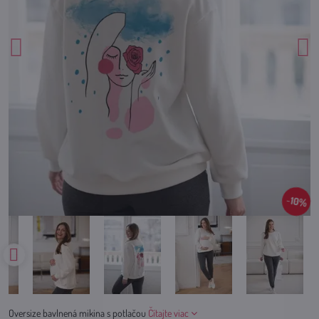
10%
Oversize bavlnená mikina s potlačou
Čítajte viac