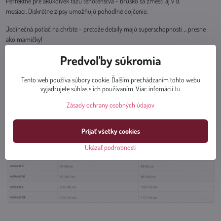
Perfektné pre akúkoľvek fázu tehotenstva - bruško sa zmestí aj v 9.
mesiaci. Diskrétne zipsy umožňujú pohodlné dojčenie.
Jedinečná potlač na chrbte - pretože detaily majú superschopnosti ... presne
ako mamičky!
Predvoľby súkromia
Materiál: Bavlna 80% Polyester 20%
Tento web používa súbory cookie. Ďalším prechádzaním tohto webu
vyjadrujete súhlas s ich používaním. Viac infomácií
tu
.
Starostlivosť:
Šetrné pranie v práčke na 30°C. Prať a žehliť obrátené
naruby. Nesušiť v sušičke.
Zásady ochrany osobných údajov
Rozmery:
Prijať všetky cookies
Ukázať podrobnosti