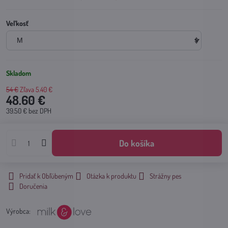
Veľkosť
Skladom
54 €
Zľava
5.40 €
48.60 €
39.50 €
bez DPH
Do košíka
Pridať k Obľúbeným
Otázka k produktu
Strážny pes
Doručenia
Výrobca: