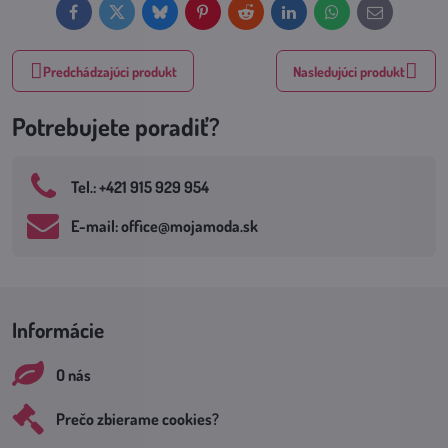
Facebook
Twitter
Bluesky
Pinterest
Reddit
LinkedIn
WhatsApp
E-
mail
Predchádzajúci produkt
Nasledujúci produkt
Potrebujete poradiť?
Tel​.: +421 915 929 954
E-mail: office​@mojamoda​.sk
Informácie
O nás
Prečo zbierame cookies?