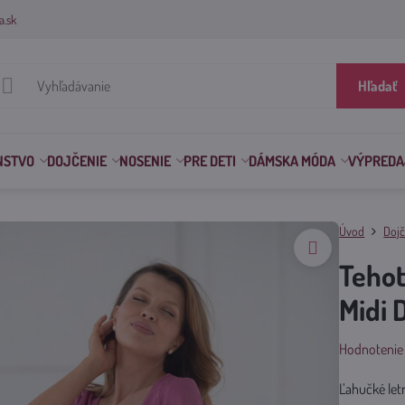
a.sk
Hľadať
NSTVO
DOJČENIE
NOSENIE
PRE DETI
DÁMSKA MÓDA
VÝPREDA
Úvod
Dojč
Tehot
Midi 
Hodnotenie
Ľahučké let