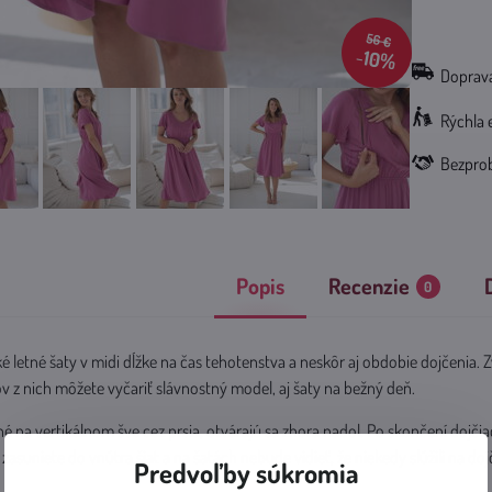
56 €
10%
Doprava
Rýchla 
Bezpro
Popis
Recenzie
0
 letné šaty v midi dĺžke na čas tehotenstva a neskôr aj obdobie dojčenia. 
z nich môžete vyčariť slávnostný model, aj šaty na bežný deň.
é na vertikálnom šve cez prsia, otvárajú sa zhora nadol. Po skončení dojč
asuniete do vnútra šiat a na šatách nebude vidieť, že niekedy slúžili na doj
Predvoľby súkromia