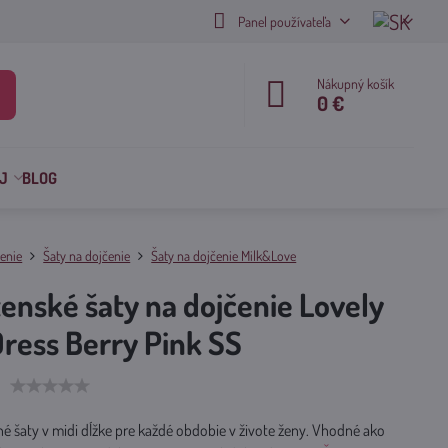
Panel používateľa
Nákupný košík
0 €
J
BLOG
enie
Šaty na dojčenie
Šaty na dojčenie Milk&Love
enské šaty na dojčenie Lovely
Dress Berry Pink SS
né šaty v midi dĺžke pre každé obdobie v živote ženy. Vhodné ako