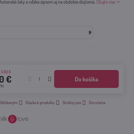
hotenské šaty a vďaka zipsom aj na obdobie dojčenia.
Čítajte viac
a
5.60 €
0 €
Do košíka
PH
k Obľúbeným
Otázka k produktu
Strážny pes
Doručenia