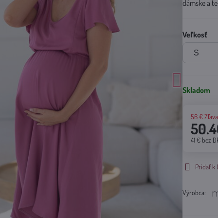
dámske a te
Veľkosť
Skladom
56 €
Zľav
50.4
41 €
bez D
Pridať 
Výrobca: