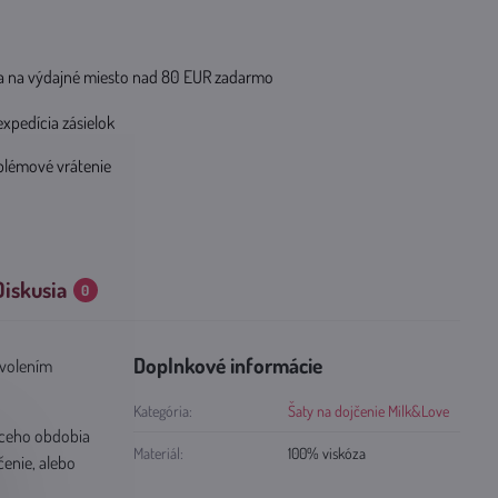
 na výdajné miesto nad 80 EUR zadarmo
expedícia zásielok
blémové vrátenie
Diskusia
0
Doplnkové informácie
Zvolením
Kategória:
Šaty na dojčenie Milk&Love
iaceho obdobia
Materiál:
100% viskóza
čenie, alebo