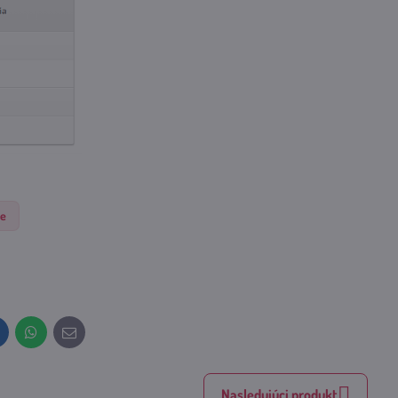
ie
inkedIn
WhatsApp
E-
mail
Nasledujúci produkt