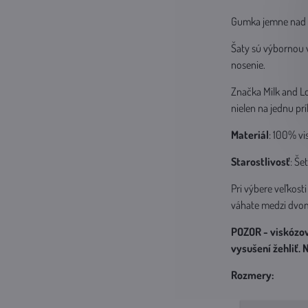
Gumka jemne nad 
Šaty sú výbornou v
nosenie.
Značka Milk and Lo
nielen na jednu príl
Materiál
: 100% vi
Starostlivosť
: Še
Pri výbere veľkosti
váhate medzi dvoma
POZOR - viskózová
vysušení žehliť. 
Rozmery: