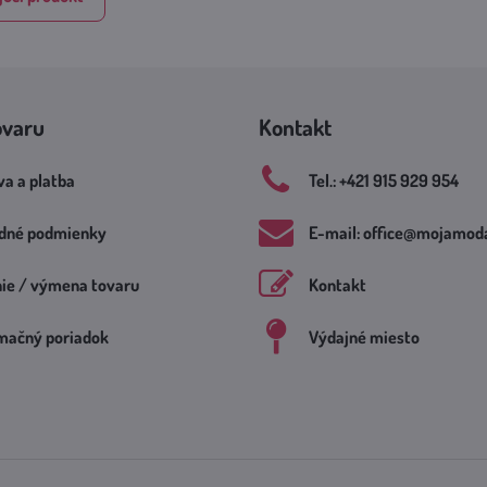
ovaru
Kontakt
a a platba
Tel​.: +421 915 929 954
dné podmienky
E-mail: office​@mojamoda
nie / výmena tovaru
Kontakt
mačný poriadok
Výdajné miesto