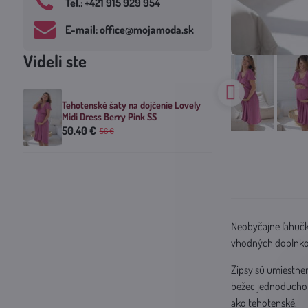
Tel​.: +421 915 929 954
E-mail: office​@mojamoda​.sk
Videli ste
Tehotenské šaty na dojčenie Lovely
Midi Dress Berry Pink SS
50.40 €
56 €
Neobyčajne ľahučké
vhodných doplnkov 
Zipsy sú umiestnen
bežec jednoducho z
ako tehotenské.