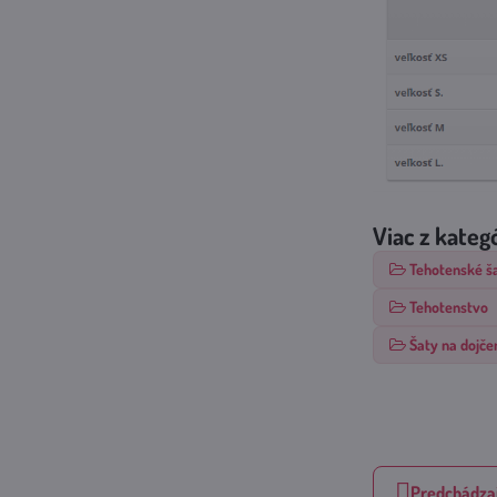
Viac z kateg
Tehotenské š
Tehotenstvo
Šaty na dojče
Predchádzaj