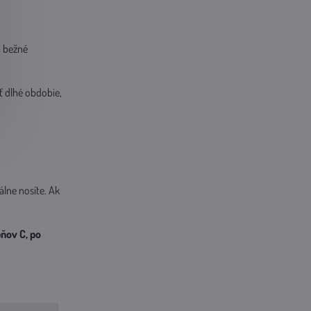
a bežné
ť dlhé obdobie,
álne nosíte. Ak
pňov C, po