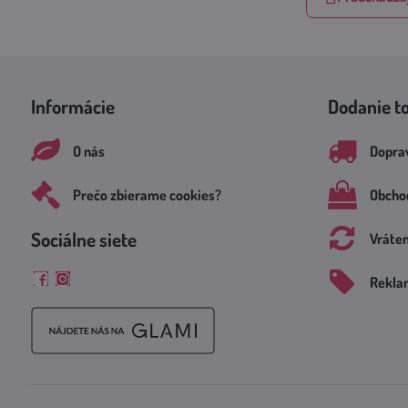
Informácie
Dodanie t
O nás
Doprav
Prečo zbierame cookies?
Obcho
Sociálne siete
Vráte
Rekla
Facebook
Instagram