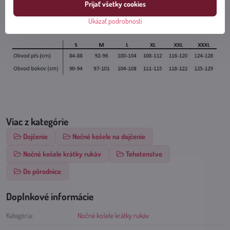
Prijať všetky cookies
zrážanlivosť bavlnenej látky približne o 5 % po vypraní.
Ukázať podrobnosti
Viac z kategórie
Dojčenie
Nočné košele na dojčenie
Nočné košele krátky rukáv
Tehotenstvo
Do pôrodnice
Doplnkové informácie
Kategória:
Nočné košele krátky rukáv