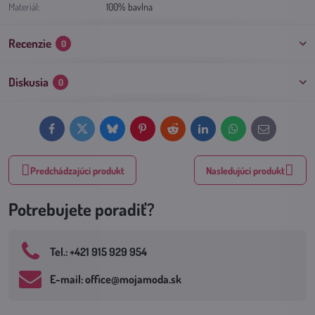
Materiál:
100% bavlna
Recenzie
0
Diskusia
0
Facebook
Twitter
Bluesky
Pinterest
Reddit
LinkedIn
WhatsApp
E-
mail
Predchádzajúci produkt
Nasledujúci produkt
Potrebujete poradiť?
Tel​.: +421 915 929 954
E-mail: office​@mojamoda​.sk