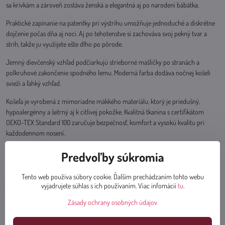
sa krivkám a zároveň zostáva ženská a elegantná aj po narodení bábätka.
Praktické zapínanie na patentky pri výstrihu umožňuje jednoduché a diskrétne
dojčenie počas dňa aj noci. Aj po tehotenstve si zachováva svoj pekný tvar a
strih, takže ju využijete ešte dlho po pôrode.
Jemný dievčenský vzhľad podčiarkujú strieborné mašličky po stranách a
polkruhové zakončenie spodného lemu. Moderná farba dodáva nočnej košeli
svieži a ľahký vzhľad.
Košeľa je vyrobená z mimoriadne mäkkého materiálu, ktorý je priedušný,
hypoalergénny a šetrný aj k citlivej pokožke. Kvalitná tkanina s certifikátom
OEKO-TEX Standard 100 zaručuje bezpečnosť, komfort a vysokú kvalitu pri
každodennom nosení.
Táto nočná košeľa je skvelou voľbou do pôrodnice, na obdobie dojčenia aj ako
Predvoľby súkromia
milý darček pre budúcu alebo čerstvú mamičku. Vyrobená v Poľsku s dôrazom
na kvalitu a precízne spracovanie každého detailu.
Tento web používa súbory cookie. Ďalším prechádzaním tohto webu
vyjadrujete súhlas s ich používaním. Viac infomácií
tu
.
Materiál
: 100 % bavlna
Zásady ochrany osobných údajov
Starostlivosť
: Perte podľa pokynov uvedených na štítku výrobcu. Odporúčaná
teplota prania je do 30 °C. Pri výbere veľkosti zohľadnite prirodzenú