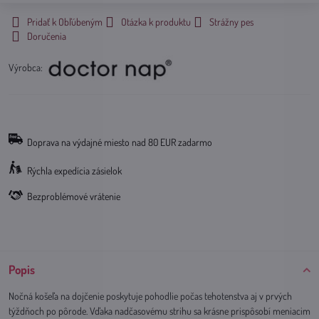
Pridať k Obľúbeným
Otázka k produktu
Strážny pes
Doručenia
Výrobca:
Doprava na výdajné miesto nad 80 EUR zadarmo
Rýchla expedícia zásielok
Bezproblémové vrátenie
Popis
Nočná košeľa na dojčenie poskytuje pohodlie počas tehotenstva aj v prvých
týždňoch po pôrode. Vďaka nadčasovému strihu sa krásne prispôsobí meniacim