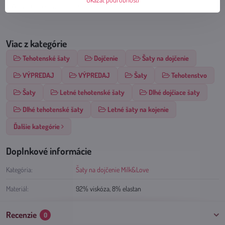
Veľkosť XL: na obvod pŕs 105-110cm
Viac z kategórie
Tehotenské šaty
Dojčenie
Šaty na dojčenie
VÝPREDAJ
VÝPREDAJ
Šaty
Tehotenstvo
Šaty
Letné tehotenské šaty
Dlhé dojčiace šaty
Dlhé tehotenské šaty
Letné šaty na kojenie
Ďalšie kategórie
Doplnkové informácie
Kategória:
Šaty na dojčenie Milk&Love
Materiál:
92% viskóza, 8% elastan
Recenzie
0