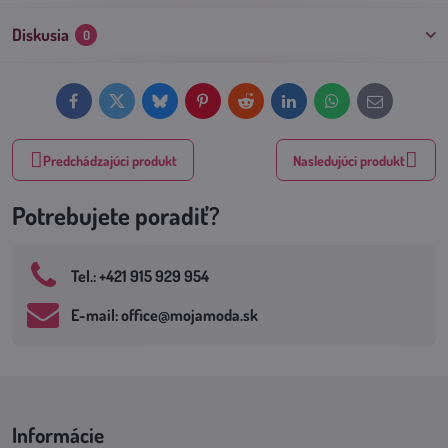
Diskusia
0
Facebook
Twitter
Bluesky
Pinterest
Reddit
LinkedIn
WhatsApp
E-
mail
Predchádzajúci produkt
Nasledujúci produkt
Potrebujete poradiť?
Tel​.: +421 915 929 954
E-mail: office​@mojamoda​.sk
Informácie