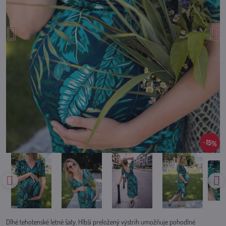
15%
Dlhé tehotenské letné šaty. Hlbší preložený výstrih umožňuje pohodlné