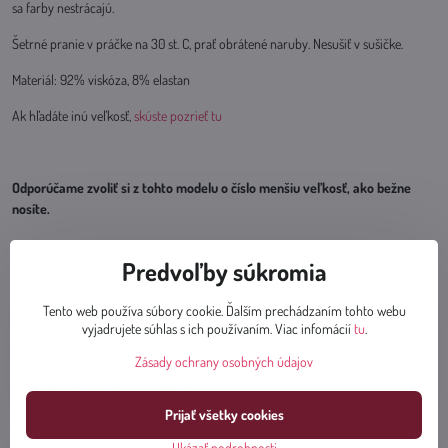
sa farby nestrácajú.
Šetrné pranie v práčke na 30 st. C, prať obrátené naruby. Nesušiť v sušičke.
Materiál: 92% viskóza, 8% elastan
Ak hľadáte inú veľkosť,
skúste pozrieť tu
Odporúčame zvoliť si z tohto modelu o číslo menšiu veľkosť, ako bežne
nosíte.
Predvoľby súkromia
Celková dĺžka 125 - 129cm v závislosti od veľkosti.
Tento web používa súbory cookie. Ďalším prechádzaním tohto webu
Veľkosť XS: na obvod pŕs 86-91cm
vyjadrujete súhlas s ich používaním. Viac infomácií
tu
.
Veľkosť S: na obvod pŕs 90-96cm
Zásady ochrany osobných údajov
Veľkosť M: na obvod pŕs 95-101cm
Prijať všetky cookies
Veľkosť L: na obvod pŕs 100-106cm
Ukázať podrobnosti