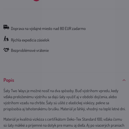
Doprava na výdajné miesto nad 80 EUR zadarmo
Rýchla expedícia zásielok
Bezproblémové vrátenie
Popis
Šaty Two Ways je možné nosiť na dva spôsoby. Buď výstrihom vpredu, kedy
vďaka preloženému výstrihu sa dajú šaty využiť aj v období dojčenia, alebo
výstrihom vzadu na chrbte. Šaty sú ušité z elastickej viskózy, pekne sa
prispôsobia aj tehotenskému brušku. Materiál je ľahký, vhodný na teplé letné dni.
Materiál je kvalitná vizkóza s certifikátom Oeko-Tex Standard 100, vďaka čomu
sú šaty mäkké a príjemné na dotyk pre mamu aj dieťa. Aj po viacerých praniach