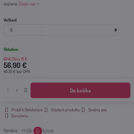
dojčenie.
Čítajte viac
Veľkosť
Skladom
67 €
Zľava
10 €
56.90 €
46.30 €
bez DPH
Do košíka
Pridať k Obľúbeným
Otázka k produktu
Strážny pes
Doručenia
Výrobca: