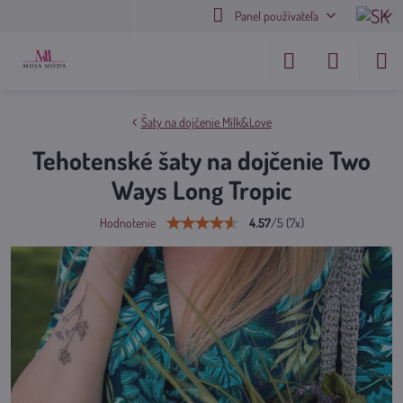
Panel používateľa
Šaty na dojčenie Milk&Love
Tehotenské šaty na dojčenie Two
Ways Long Tropic
4.57
/
5
(
7
x)
Hodnotenie