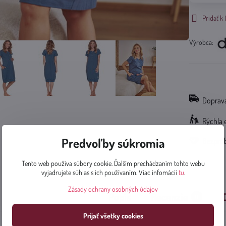
Pridať 
Výrobca:
Doprava
Rýchla 
Predvoľby súkromia
Bezpro
Tento web používa súbory cookie. Ďalším prechádzaním tohto webu
vyjadrujete súhlas s ich používaním. Viac infomácií
tu
.
Zásady ochrany osobných údajov
Popis
Recenzie
0
Prijať všetky cookies