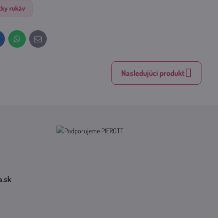
tky rukáv
inkedIn
WhatsApp
E-
mail
Nasledujúci produkt
​.sk