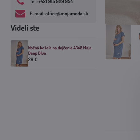
Tel​.: +421 915 929 954
E-mail: office​@mojamoda​.sk
Videli ste
Nočná košeľa na dojčenie 4348 Maja
Deep Blue
29 €