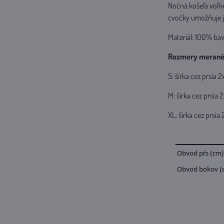
Nočná košeľa voľne
cvočky umožňuje j
Materiál: 100% ba
Rozmery merané 
S: šírka cez prsi
M: šírka cez prsi
XL: šírka cez prs