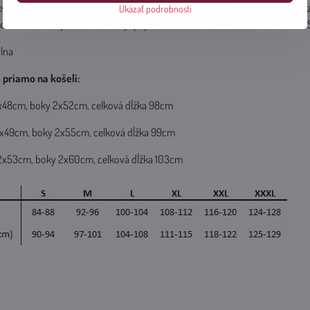
jšieho strihu s praktickými vreckami na bokoch. Dlhšia léga vo výstrihu so
Ukázať podrobnosti
ednoduché dojčenie. Materiál je príjemná bavlna s certifikátom OEKO-TEX 
vlna
priamo na košeli:
a 2x48cm, boky 2x52cm, celková dĺžka 98cm
a 2x49cm, boky 2x55cm, celková dĺžka 99cm
ia 2x53cm, boky 2x60cm, celková dĺžka 103cm