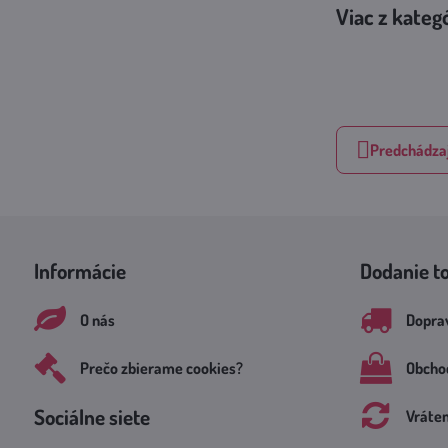
Viac z kateg
Predchádzaj
Informácie
Dodanie t
O nás
Doprav
Prečo zbierame cookies?
Obcho
Sociálne siete
Vráte