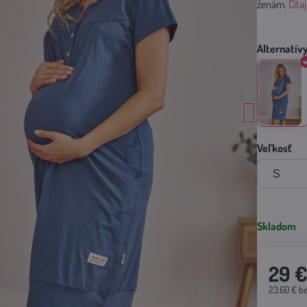
ženám.
Číta
Veľkosť
Skladom
29 
23.60 €
b