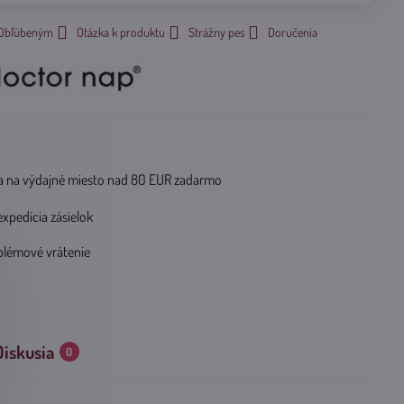
k Obľúbeným
Otázka k produktu
Strážny pes
Doručenia
 na výdajné miesto nad 80 EUR zadarmo
expedícia zásielok
blémové vrátenie
Diskusia
0