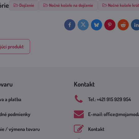
órie
Dojčenie
Nočné košele na dojčenie
Nočné košele krá
Facebook
Twitter
Bluesky
Pinterest
Reddit
L
úci produkt
ovaru
Kontakt
a a platba
Tel​.: +421 915 929 954
dné podmienky
E-mail: office​@mojamoda
nie / výmena tovaru
Kontakt