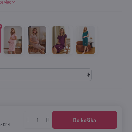
jte viac
€
Do košíka
ez DPH