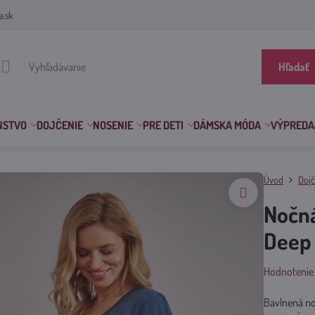
a.sk
Hľadať
NSTVO
DOJČENIE
NOSENIE
PRE DETI
DÁMSKA MÓDA
VÝPREDA
Úvod
Dojč
Nočná
Deep
Hodnotenie
Bavlnená noč