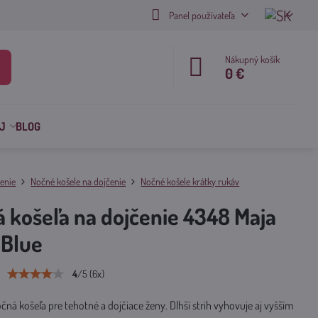
Panel používateľa
Nákupný košík
0 €
J
BLOG
enie
Nočné košele na dojčenie
Nočné košele krátky rukáv
 košeľa na dojčenie 4348 Maja
 Blue
4
/
5
(
6
x)
ná košeľa pre tehotné a dojčiace ženy. Dlhší strih vyhovuje aj vyšším