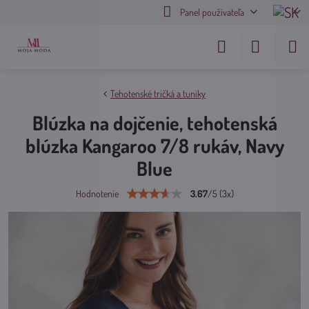
Panel používateľa
Tehotenské tričká a tuniky
Blúzka na dojčenie, tehotenská
blúzka Kangaroo 7/8 rukáv, Navy
Blue
3.67
/
5
(
3
x)
Hodnotenie