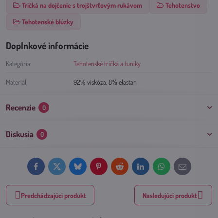
Tričká na dojčenie s trojštvrťovým rukávom
Tehotenstvo
Tehotenské blúzky
Doplnkové informácie
Kategória:
Tehotenské tričká a tuniky
Materiál:
92% viskóza, 8% elastan
Recenzie
0
Diskusia
0
Facebook
Twitter
Bluesky
Pinterest
Reddit
LinkedIn
WhatsApp
E-
mail
Predchádzajúci produkt
Nasledujúci produkt