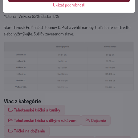
Ukázať podrobnosti
neskôr.
Materiál: Viskóza 92% Elastan 8%
Starostlivosť: Prať na 30 stupňov C. Prať a žehliť naruby. Opláchnite, odstreďte
alebo vyžmýkajte. Sušiť v zavesenom stave.
Viac z kategórie
Tehotenské tričká a tuniky
Tehotenské tričká s dlhým rukávom
Dojčenie
Tričká na dojčenie