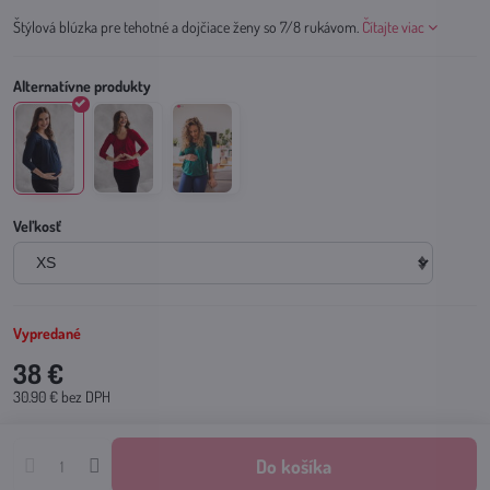
Štýlová blúzka pre tehotné a dojčiace ženy so 7/8 rukávom.
Čítajte viac
Veľkosť
Vypredané
38 €
30.90 €
bez DPH
Do košíka