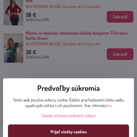
Red
NA EXTERNOM SKLADE, Doručíme do 3-5 prac.dní
38 €
Zobraziť
30.90 €
bez DPH
Blúzka na dojčenie, tehotenská blúzka Kangaroo 7/8 rukáv,
Bottle Green
NA EXTERNOM SKLADE, Doručíme do 3-5 prac.dní
38 €
Zobraziť
30.90 €
bez DPH
Popis
Predvoľby súkromia
Blúzka pre tehotné a dojčiace je ušitá z pružného viskózového úpletu , ktorý sa
pekne prispôsobí meniacim sa tvarom tela v tehotenstve a po ňom. Kvalitné
Tento web používa súbory cookie. Ďalším prechádzaním tohto webu
viskózové vlákna sa nedeformujú , vďaka čomu blúzka nestráca svoj tvar a po
vyjadrujete súhlas s ich používaním. Viac infomácií
tu
.
pôrode slúži ako blúzka na kojenie. Dômyselne skrytý otvor umožňuje
Zásady ochrany osobných údajov
pohodlné a diskrétne dojčenie všade tam, kde váš drobec dostane hlad.
Značka Milk and Love navrhuje svoje oblečenie v štýle slow fashion, aby bolo
Prijať všetky cookies
využiteľné nielen na krátky čas. Tričko využijete v čase tehotenstva, dojčenia a aj