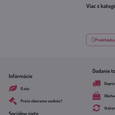
Viac z kateg
Predchádzaj
Dodanie t
Informácie
Doprav
O nás
Obcho
Prečo zbierame cookies?
Vráte
Sociálne siete