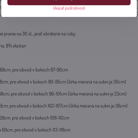
j sa postave v tehotenstve. Sukňa nikde netlačí, dá sa nosiť v tehotenstve, 
Ukázať podrobnosti
távajú rovnako intenzívne aj po veľa praniach. Materiál má certifikát Oeko-
né pranie na 30 st., prať obrátené na ruby.
na, 8% elastan
a 68cm, pre obvod v bokoch 87-90cm
 68cm, pre obvod v bokoch 90-95cm (šírka meraná na sukni je 30cm)
 68cm, pre obvod v bokoch 96-101cm (šírka meraná na sukni je 33cm)
 69cm, pre obvod v bokoch 102-107cm (šírka meraná na sukni je 36cm)
a 69cm, pre obvod v bokoch 108-112cm
ka 69cm, pre obvod v bokoch 113-118cm