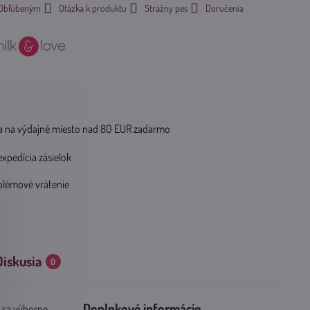
k Obľúbeným
Otázka k produktu
Strážny pes
Doručenia
 na výdajné miesto nad 80 EUR zadarmo
expedícia zásielok
blémové vrátenie
Diskusia
0
Doplnkové informácie
 sa výborne