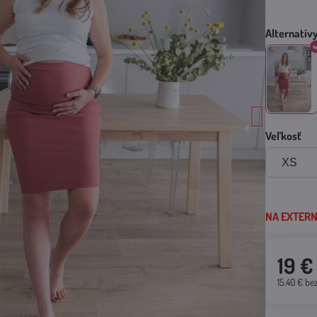
Veľkosť
NA EXTERNO
19 €
15.40 €
be