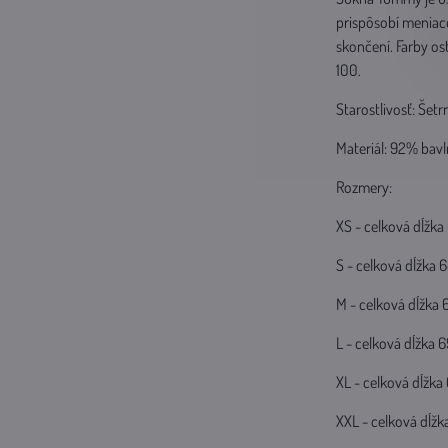
prispôsobí meniace
skončení. Farby os
100.
Starostlivosť: Šetr
Materiál: 92% bavl
Rozmery:
XS - celková dĺžk
S - celková dĺžka
M - celková dĺžka
L - celková dĺžka
XL - celková dĺžk
XXL - celková dĺž