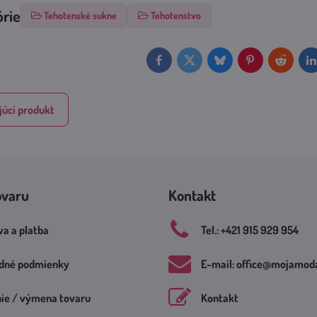
órie
Tehotenské sukne
Tehotenstvo
Facebook
Twitter
Bluesky
Pinterest
Reddit
L
úci produkt
ovaru
Kontakt
a a platba
Tel​.: +421 915 929 954
dné podmienky
E-mail: office​@mojamoda
nie / výmena tovaru
Kontakt