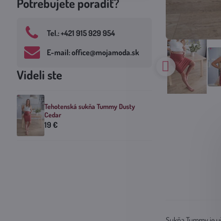
Potrebujete poradiť?
Tel​.: +421 915 929 954
E-mail: office​@mojamoda​.sk
Videli ste
Tehotenská sukňa Tummy Dusty
Cedar
19 €
Sukňa Tummy je uš