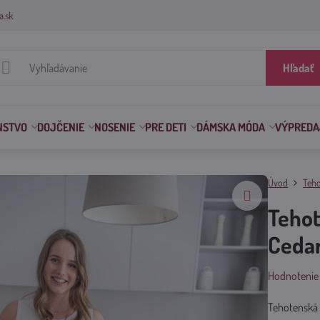
a.sk
Hľadať
NSTVO
DOJČENIE
NOSENIE
PRE DETI
DÁMSKA MÓDA
VÝPREDA
Úvod
Teho
Teho
Ceda
Hodnotenie
Tehotenská 