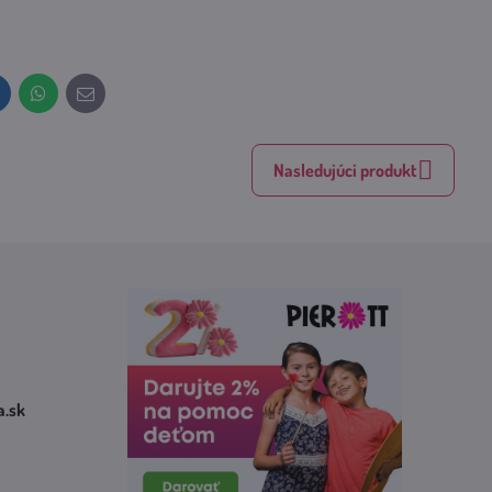
inkedIn
WhatsApp
E-
mail
Nasledujúci produkt
​.sk