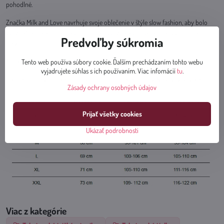
pohodlné.
Značka Milk and Love navrhuje svoje oblečenie v štýle slow fashion, aby bolo
využiteľné nielen na krátky čas. Tričko využijete v čase tehotenstva, dojčenia a aj
Predvoľby súkromia
neskôr.
Materiál: 92% bavlna, 8% elastan
Tento web používa súbory cookie. Ďalším prechádzaním tohto webu
vyjadrujete súhlas s ich používaním. Viac infomácií
tu
.
Šetrné pranie v práčke na 30 st. C, prať obrátené naruby. Nesušiť v sušičke.
Zásady ochrany osobných údajov
Prijať všetky cookies
Ukázať podrobnosti
Viac z kategórie