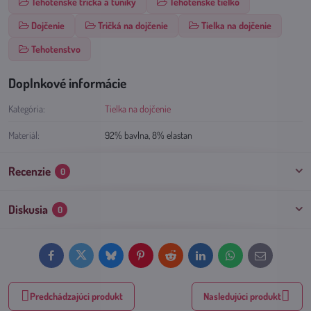
Tehotenské tričká a tuniky
Tehotenské tielko
Dojčenie
Tričká na dojčenie
Tielka na dojčenie
Tehotenstvo
Doplnkové informácie
Kategória:
Tielka na dojčenie
Materiál:
92% bavlna, 8% elastan
Recenzie
0
Diskusia
0
Facebook
Twitter
Bluesky
Pinterest
Reddit
LinkedIn
WhatsApp
E-
mail
Predchádzajúci produkt
Nasledujúci produkt