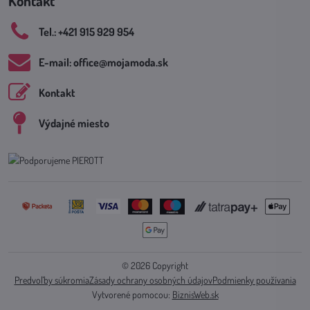
Kontakt
Tel​.: +421 915 929 954
E-mail: office​@mojamoda​.sk
Kontakt
Výdajné miesto
©
2026
Copyright
Predvoľby súkromia
Zásady ochrany osobných údajov
Podmienky používania
Vytvorené pomocou:
BiznisWeb.sk