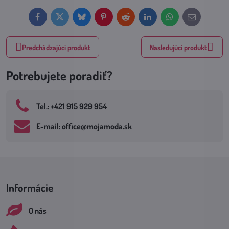
Facebook
Twitter
Bluesky
Pinterest
Reddit
LinkedIn
WhatsApp
E-
mail
Predchádzajúci produkt
Nasledujúci produkt
Potrebujete poradiť?
Tel​.: +421 915 929 954
E-mail: office​@mojamoda​.sk
Informácie
O nás