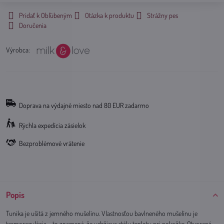
Pridať k Obľúbeným
Otázka k produktu
Strážny pes
Doručenia
Výrobca:
Doprava na výdajné miesto nad 80 EUR zadarmo
Rýchla expedícia zásielok
Bezproblémové vrátenie
Popis
Tunika je ušitá z jemného mušelínu. Vlastnosťou bavlneného mušelínu je
termoregulácia – to znamená, že udržiava stálu teplotu pri pokožke. Otvorená