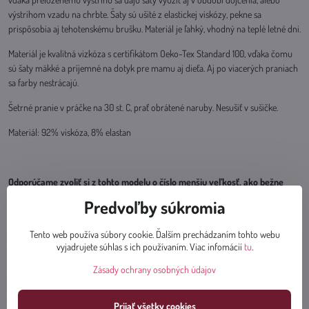
výstrihom vzadu na chrbte. Šaty sú ušité z elastickej viskózy, pekne sa
prispôsobia aj tehotenskému brušku. Materiál je ľahký, vhodný na teplé letné dni.
Materiál je kvalitná vizkóza s certifikátom Oeko-Tex Standard 100, vďaka čomu
sú šaty mäkké a príjemné na dotyk pre mamu aj dieťa. Aj po viacerých praniach
sa farby nestrácajú.
Šetrné pranie v práčke na 30 st. C, prať obrátené naruby. Nesušiť v sušičke.
Materiál: 92% viskóza, 8% elastan
Odporúčame zvoliť si z tohto modelu o číslo menšiu veľkosť, ako bežne
nosíte.
Predvoľby súkromia
Tento web používa súbory cookie. Ďalším prechádzaním tohto webu
Celková dĺžka 125 - 129cm v závislosti od veľkosti.
vyjadrujete súhlas s ich používaním. Viac infomácií
tu
.
Zásady ochrany osobných údajov
Veľkosť XS: na obvod pŕs 86-91cm
Veľkosť S: na obvod pŕs 90-96cm
Prijať všetky cookies