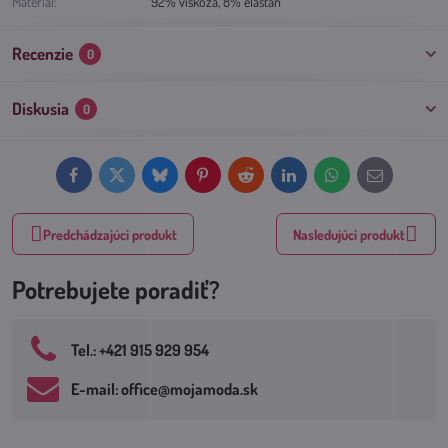
Materiál:
92% viskóza, 8% elastan
Recenzie
0
Diskusia
0
Facebook
Twitter
Bluesky
Pinterest
Reddit
LinkedIn
WhatsApp
E-
mail
Predchádzajúci produkt
Nasledujúci produkt
Potrebujete poradiť?
Tel​.: +421 915 929 954
E-mail: office​@mojamoda​.sk