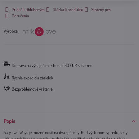
Pridať k Obľúbeným
Otázka k produktu
Strážny pes
Doručenia
Výrobca:
Doprava na výdajné miesto nad 80 EUR zadarmo
Rýchla expedícia zásielok
Bezproblémové vrátenie
Popis
Šaty Two Ways je možné nosiť na dva spôsoby. Buď výstrihom vpredu, kedy
vďaka preloženému výstrihu sa dajú šaty využiť aj v období dojčenia, alebo