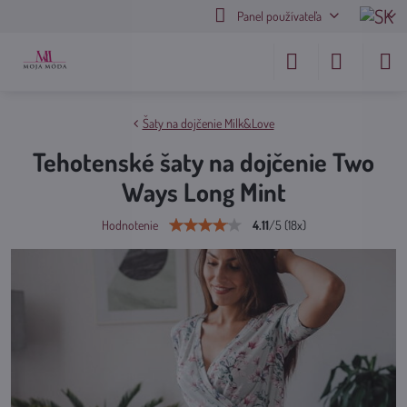
Panel používateľa
Šaty na dojčenie Milk&Love
Tehotenské šaty na dojčenie Two
Ways Long Mint
4.11
/
5
(
18
x)
Hodnotenie