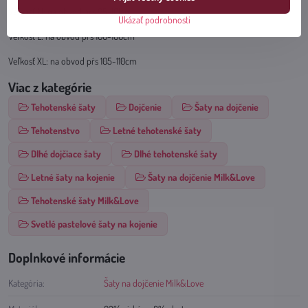
Veľkosť M: na obvod pŕs 95-101cm
Ukázať podrobnosti
Veľkosť L: na obvod pŕs 100-106cm
Veľkosť XL: na obvod pŕs 105-110cm
Viac z kategórie
Tehotenské šaty
Dojčenie
Šaty na dojčenie
Tehotenstvo
Letné tehotenské šaty
Dlhé dojčiace šaty
Dlhé tehotenské šaty
Letné šaty na kojenie
Šaty na dojčenie Milk&Love
Tehotenské šaty Milk&Love
Svetlé pastelové šaty na kojenie
Doplnkové informácie
Kategória:
Šaty na dojčenie Milk&Love