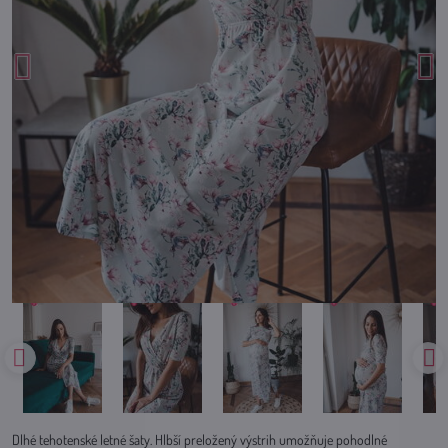
Dlhé tehotenské letné šaty. Hlbší preložený výstrih umožňuje pohodlné