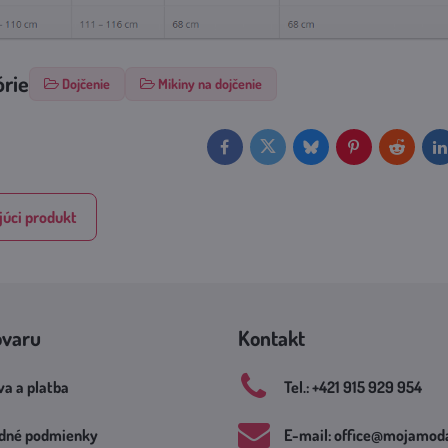
órie
Dojčenie
Mikiny na dojčenie
Facebook
Twitter
Bluesky
Pinterest
Reddit
L
úci produkt
ovaru
Kontakt
a a platba
Tel​.: +421 915 929 954
dné podmienky
E-mail: office​@mojamoda