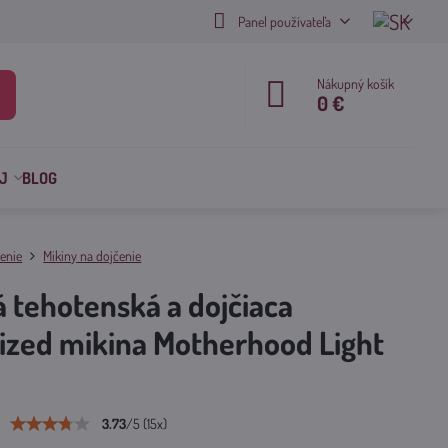
Panel používateľa
Nákupný košík
0 €
J
BLOG
enie
Mikiny na dojčenie
 tehotenská a dojčiaca
ized mikina Motherhood Light
3.73
/
5
(
15
x)