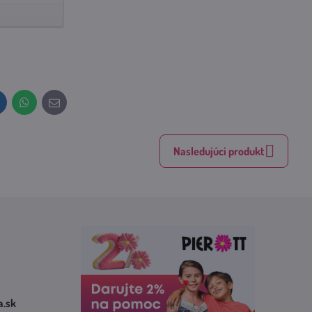
inkedIn
WhatsApp
E-
mail
Nasledujúci produkt
​.sk