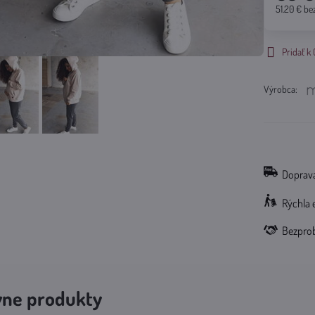
51.20 €
be
Pridať 
Výrobca:
Doprava
Rýchla 
Bezpro
vne produkty