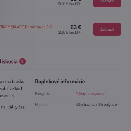
Zobraziť
51.20 €
bez DPH
63 €
ERNOM SKLADE, Doručíme do 3-5
Zobraziť
51.20 €
bez DPH
Diskusia
0
Doplnkové informácie
stúcemu brušku.
sobiť veľkosť
Kategória:
Mikiny na dojčenie
né vrecká.
Materiál:
80% bavlna, 20% polyester
 na krátky čas.