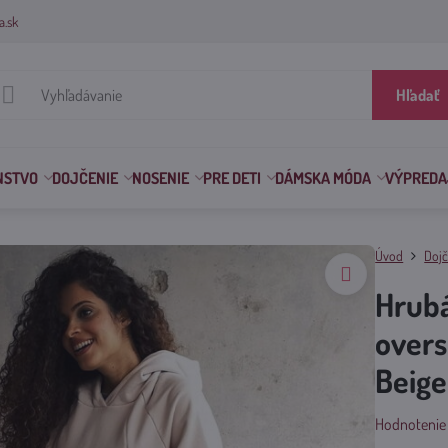
a.sk
Hľadať
NSTVO
DOJČENIE
NOSENIE
PRE DETI
DÁMSKA MÓDA
VÝPREDA
Úvod
Dojč
Hrubá
overs
Beige
Hodnotenie