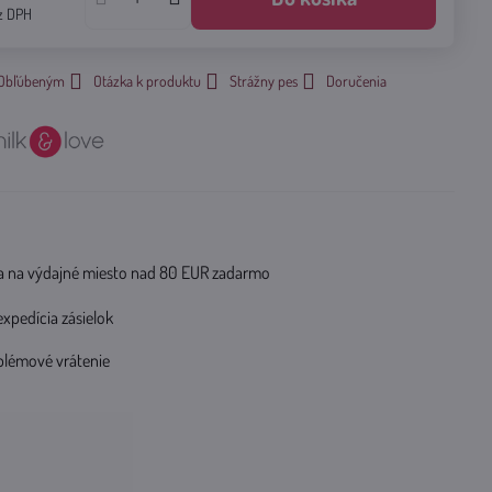
z DPH
k Obľúbeným
Otázka k produktu
Strážny pes
Doručenia
 na výdajné miesto nad 80 EUR zadarmo
expedícia zásielok
blémové vrátenie