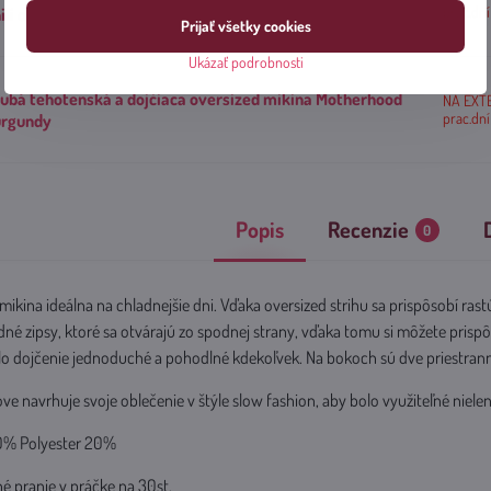
prac.dní
ili oil
Prijať všetky cookies
Ukázať podrobnosti
ubá tehotenská a dojčiaca oversized mikina Motherhood
NA EXT
prac.dní
rgundy
Popis
Recenzie
0
ikina ideálna na chladnejšie dni. Vďaka oversized strihu sa prispôsobí ra
é zipsy, ktoré sa otvárajú zo spodnej strany, vďaka tomu si môžete prispô
olo dojčenie jednoduché a pohodlné kdekoľvek. Na bokoch sú dve priestran
ve navrhuje svoje oblečenie v štýle slow fashion, aby bolo využiteľné nielen
80% Polyester 20%
né pranie v práčke na 30st.