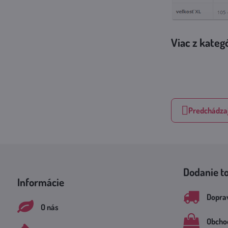
Viac z kateg
Predchádzaj
Dodanie t
Informácie
Doprav
O nás
Obcho