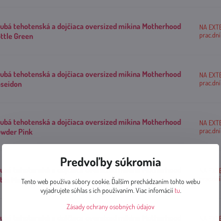
ubá tehotenská a dojčiaca oversized mikina Motherhood
NA EXT
prac.dní
ttle Green
ubá tehotenská a dojčiaca oversized mikina Motherhood
NA EXT
prac.dní
seidon
ubá tehotenská a dojčiaca oversized mikina Motherhood
NA EXT
prac.dní
wder Pink
Predvoľby súkromia
ubá tehotenská a dojčiaca oversized mikina Motherhood
NA EXT
prac.dní
tte Melange
Tento web používa súbory cookie. Ďalším prechádzaním tohto webu
vyjadrujete súhlas s ich používaním. Viac infomácií
tu
.
Zásady ochrany osobných údajov
ubá tehotenská a dojčiaca oversized mikina Motherhood
NA EXT