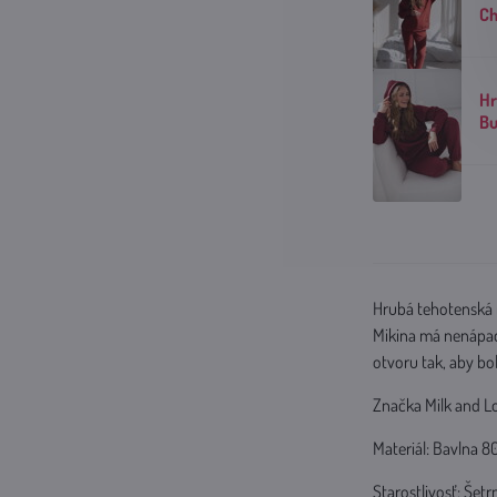
Ch
Hr
Bu
Hrubá tehotenská m
Mikina má nenápadn
otvoru tak, aby b
Značka Milk and Lo
Materiál: Bavlna 
Starostlivosť: Šetr