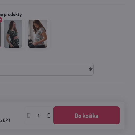
€
Do košíka
ez DPH