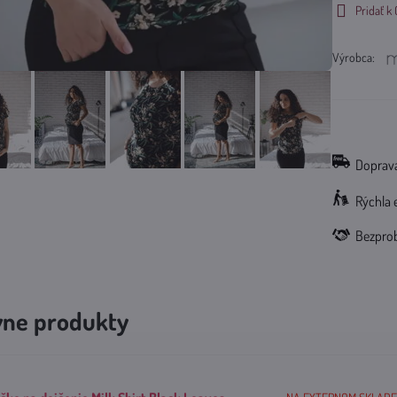
Pridať 
Výrobca:
Doprava
Rýchla 
Bezpro
vne produkty