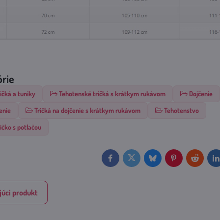
órie
ičká a tuniky
Tehotenské tričká s krátkym rukávom
Dojčenie
enie
Tričká na dojčenie s krátkym rukávom
Tehotenstvo
ičko s potlačou
Facebook
Twitter
Bluesky
Pinterest
Reddit
L
úci produkt