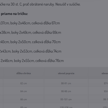
čke na 30 st. C, prať obrátené naruby. Nesušiť v sušičke.
priamo na tričku:
 2x37cm, boky 2x46cm, celková dĺžka 67cm
a 2x38cm, boky 2x49cm, celková dĺžka 69cm
a 2x40cm, boky 2x50cm, celková dĺžka 70cm
a 2x43cm, boky 2x53cm, celková dĺžka 74cm
sia 2x46cm, boky 2x55cm, celková dĺžka 76cm