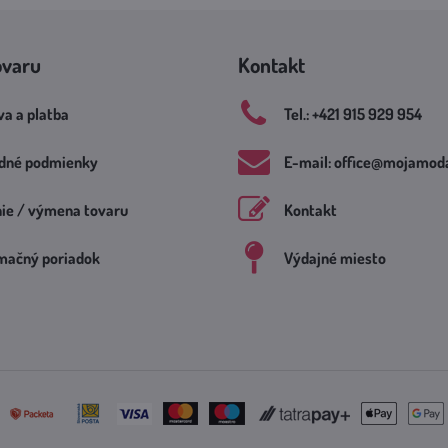
ovaru
Kontakt
a a platba
Tel​.: +421 915 929 954
dné podmienky
E-mail: office​@mojamoda
nie / výmena tovaru
Kontakt
mačný poriadok
Výdajné miesto