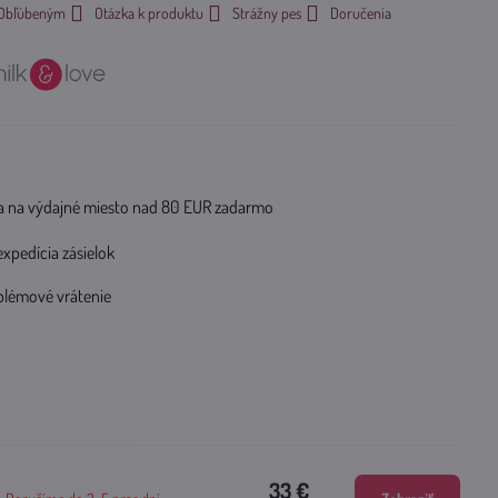
k Obľúbeným
Otázka k produktu
Strážny pes
Doručenia
 na výdajné miesto nad 80 EUR zadarmo
expedícia zásielok
blémové vrátenie
33 €