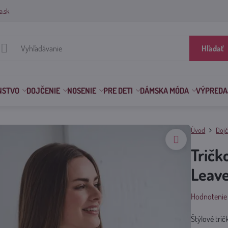
a.sk
Hľadať
NSTVO
DOJČENIE
NOSENIE
PRE DETI
DÁMSKA MÓDA
VÝPREDA
Úvod
Dojč
Tričk
Leav
Hodnotenie
Štýlové tri