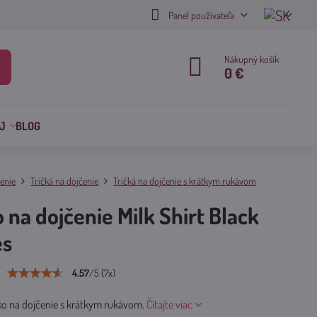
Panel používateľa
Nákupný košík
0 €
J
BLOG
enie
Tričká na dojčenie
Tričká na dojčenie s krátkym rukávom
o na dojčenie Milk Shirt Black
es
4.57
/
5
(
7
x)
čko na dojčenie s krátkym rukávom.
Čítajte viac