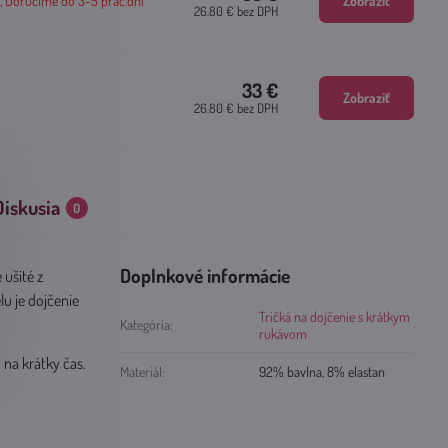
Doručíme do 3-5 prac.dní
Zobraziť
26.80 €
bez DPH
33 €
Zobraziť
26.80 €
bez DPH
Diskusia
0
Doplnkové informácie
 ušité z
u je dojčenie
Tričká na dojčenie s krátkym
Kategória:
rukávom
 na krátky čas.
Materiál:
92% bavlna, 8% elastan