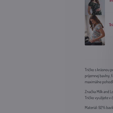
Tr
Tr
Tričko s krásnou p
príjemnej bavlny, 
maximálne pohodl
Značka Milk and Lo
Tričko využijete v 
Materiál: 92% bavl