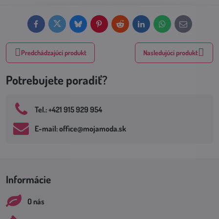
Facebook
Twitter
Bluesky
Pinterest
Reddit
LinkedIn
WhatsApp
E-
mail
Predchádzajúci produkt
Nasledujúci produkt
Potrebujete poradiť?
Tel​.: +421 915 929 954
E-mail: office​@mojamoda​.sk
Informácie
O nás