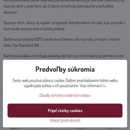
klasický strih s výstrihom do V, ktorý umožňuje jednoduché a pohodlné
dojčenie.
Oversize strih , ktorý sa najskôr prispôsobí tehotenskému brušku a po pôrode v
ňom bude vyzerať dobre každá postava
Špičková priedušná 100% bambusová tkanina, ktorá prešla prísnymi testami
Oeko-Tex Standard 100 .
Bambusová látka umožňuje pokožke dýchať a je mimoriadne príjemná na tele
Má antibakteriálne a protiplesňové vlastnosti
Predvoľby súkromia
Je odolná voči nepríjemným pachom
Krásne sadne na každú postavu
Tento web používa súbory cookie. Ďalším prechádzaním tohto webu
Materiál: Bambusová viskóza 92% Elastan 8%
vyjadrujete súhlas s ich používaním. Viac infomácií
tu
.
Starostlivosť: Prať na 30 stupňov C. Prať a žehliť naruby. Opláchnite, odstreďte
Zásady ochrany osobných údajov
alebo vyžmýkajte. Sušiť v zavesenom stave.
Prijať všetky cookies
Ukázať podrobnosti