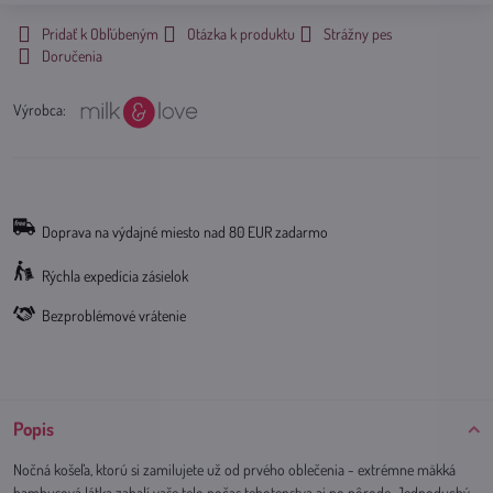
Pridať k Obľúbeným
Otázka k produktu
Strážny pes
Doručenia
Výrobca:
Doprava na výdajné miesto nad 80 EUR zadarmo
Rýchla expedícia zásielok
Bezproblémové vrátenie
Popis
Nočná košeľa, ktorú si zamilujete už od prvého oblečenia - extrémne mäkká
bambusová látka zahalí vaše telo počas tehotenstva aj po pôrode. Jednoduchý,