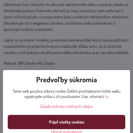
zdôrazňujú tvar rastúceho bruška, bez nepríjemného tlaku a vyzerajú skvele na
tehotenskej postave. Dokonale zdôrazňujú tvary, umožňujú vám zachovať si
úplnú voľnosť pohybu a navyše dobre ladia s ostatným tehotenským oblečením.
Skombinujte ich s elegantnou blúzkou a lodičkami alebo balerínkami či
športovým tričkom a teniskami.
Legíny sú vyrobené z mäkkej, priedušnej bavlnenej látky, ktorá zvyšuje pôžitok z
nosenia.Vnútro je príjemne hrejivé a mäkkučké. Vďaka tomu, že sú strečové,
môžete v nich pokojne chodiť počas celého tehotenstva aj po narodení bábätka.
Materiál: 96% Bavlna 4% Elastan
Predvoľby súkromia
Odporúčame zvoliť si veľkosť, akú nosíte bežne. Prípadne o číslo väčšiu, ak
ste v poslednom trimestri tehotenstva. Materiál legín je elastický,
Tento web používa súbory cookie. Ďalším prechádzaním tohto webu
vyjadrujete súhlas s ich používaním. Viac infomácií
tu
.
prispôsobí sa postave.
Zásady ochrany osobných údajov
Rozmery (merané bez natiahnutia):
Prijať všetky cookies
Veľkosť S
Ukázať podrobnosti