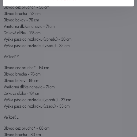
Obvod cez brucho* - 58 cm
Obvod brucha - 72 cm
Obvod bokov - 76 cm
Vnútorná dĺžka nohavíc - 71 cm
Celková dĺžka - 103 cm
Výška pása od rozkroku (vpredu) - 36 cm
Výška pása od rozkroku (vzadu) - 32 cm
Veľkosť M
Obvod cez brucho* - 64 cm
Obvod brucha - 76 cm
Obvod bokov - 80 cm
Vnútorná dĺžka nohavíc - 71 cm
Celková dĺžka - 104 cm
Výška pása od rozkroku (vpredu) - 37 cm
Výška pása od rozkroku (vzadu) - 33 cm
Veľkosť L
Obvod cez brucho* - 68 cm
Obvod brucha - 80 cm