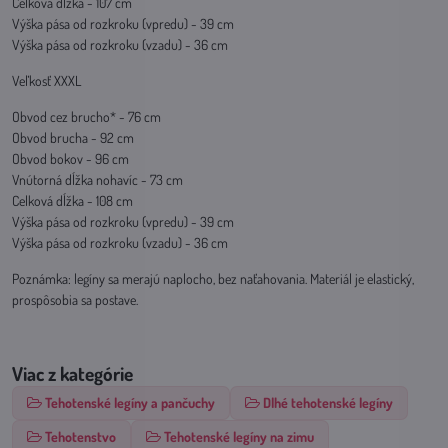
Celková dĺžka - 107 cm
Výška pása od rozkroku (vpredu) - 39 cm
Výška pása od rozkroku (vzadu) - 36 cm
Veľkosť XXXL
Obvod cez brucho* - 76 cm
Obvod brucha - 92 cm
Obvod bokov - 96 cm
Vnútorná dĺžka nohavíc - 73 cm
Celková dĺžka - 108 cm
Výška pása od rozkroku (vpredu) - 39 cm
Výška pása od rozkroku (vzadu) - 36 cm
Poznámka: legíny sa merajú naplocho, bez naťahovania. Materiál je elastický,
prospôsobia sa postave.
Viac z kategórie
Tehotenské legíny a pančuchy
Dlhé tehotenské legíny
Tehotenstvo
Tehotenské legíny na zimu