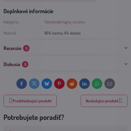
Doplnkové informácie
Kategória:
Tehotenské legíny na zimu
Materiál:
96% bavlna, 4% elastan
Recenzie
0
Diskusia
0
Facebook
Twitter
Bluesky
Pinterest
Reddit
LinkedIn
WhatsApp
E-
mail
Predchádzajúci produkt
Nasledujúci produkt
Potrebujete poradiť?