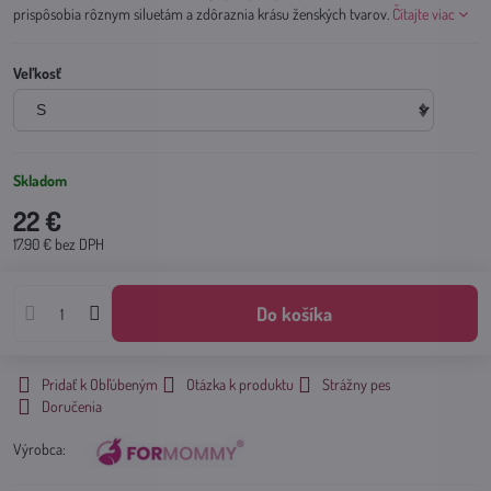
prispôsobia rôznym siluetám a zdôraznia krásu ženských tvarov.
Čítajte viac
Veľkosť
Skladom
22 €
17.90 €
bez DPH
Do košíka
Pridať k Obľúbeným
Otázka k produktu
Strážny pes
Doručenia
Výrobca: