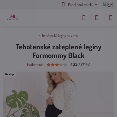
Panel používateľa
Tehotenské legíny na zimu
Tehotenské zateplené legíny
Formommy Black
3.33
/
5
(
728
x)
Hodnotenie
Náš tip