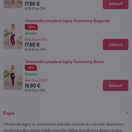
17.60 €
Zobraziť
14.30 €
bez DPH
Tehotenské zateplené legíny Formommy Burgundy
-20%
Skladom
22 €
Zľava 4.40 €
17.60 €
Zobraziť
14.30 €
bez DPH
Tehotenské zateplené legíny Formommy Brown
-10%
Skladom
22 €
Zľava 2.20 €
19.80 €
Zobraziť
16.10 €
bez DPH
Popis
Tehotenské legíny sú synonymom pohodlia a ženskosti a zároveň absolútnou
nevyhnutnosťou každej mladej mamičky. Vďaka špeciálnemu dizajnu krásne