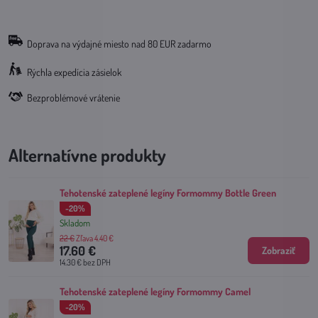
Doprava na výdajné miesto nad 80 EUR zadarmo
Rýchla expedícia zásielok
Bezproblémové vrátenie
Alternatívne produkty
Tehotenské zateplené legíny Formommy Bottle Green
-20%
Skladom
22 €
Zľava 4.40 €
17.60 €
Zobraziť
14.30 €
bez DPH
Tehotenské zateplené legíny Formommy Camel
-20%