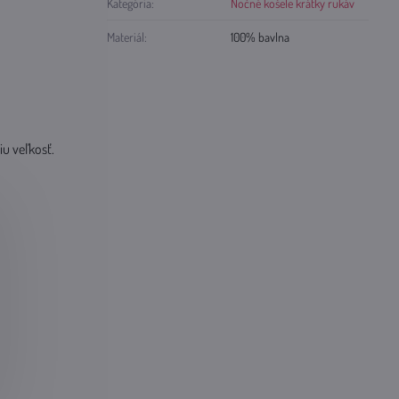
Kategória:
Nočné košele krátky rukáv
Materiál:
100% bavlna
iu veľkosť.