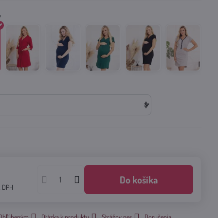
Do košíka
z DPH
k Obľúbeným
Otázka k produktu
Strážny pes
Doručenia