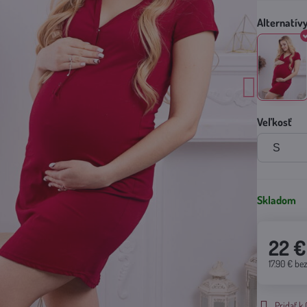
Veľkosť
Skladom
22 €
17.90 €
be
Pridať 