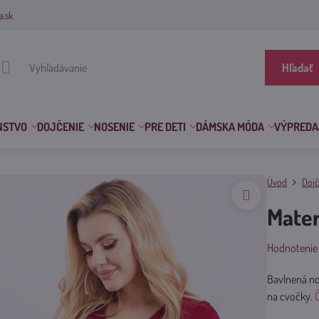
a.sk
Hľadať
NSTVO
DOJČENIE
NOSENIE
PRE DETI
DÁMSKA MÓDA
VÝPREDA
Úvod
Dojč
Mater
Hodnotenie
Bavlnená no
na cvočky.
Č