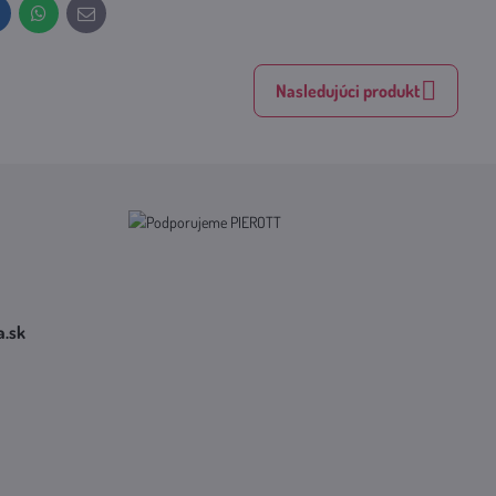
inkedIn
WhatsApp
E-
mail
Nasledujúci produkt
​.sk