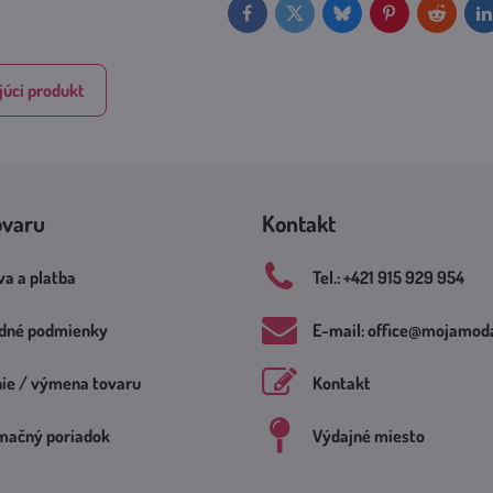
Facebook
Twitter
Bluesky
Pinterest
Reddit
L
úci produkt
ovaru
Kontakt
a a platba
Tel​.: +421 915 929 954
dné podmienky
E-mail: office​@mojamoda
nie / výmena tovaru
Kontakt
mačný poriadok
Výdajné miesto