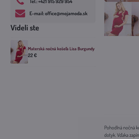
Tel​.: +421 915 929 954
E-mail: office​@mojamoda​.sk
Videli ste
Materská nočná košeľa Lisa Burgundy
22 €
Pohodlná nočná koš
dotyk. Vďaka zapí