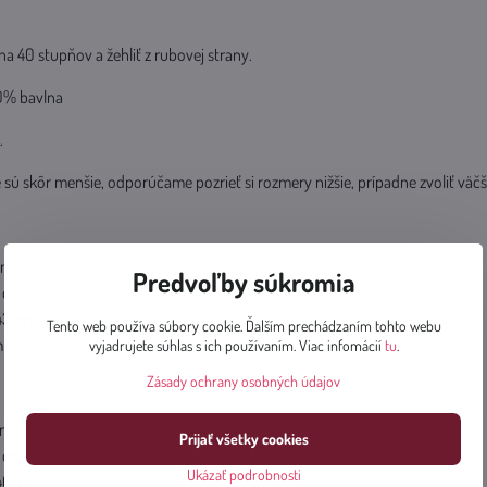
 40 stupňov a žehliť z rubovej strany.
00% bavlna
.
 sú skôr menšie, odporúčame pozrieť si rozmery nižšie, prípadne zvoliť väčš
cm
Predvoľby súkromia
3 cm
 43cm
Tento web používa súbory cookie. Ďalším prechádzaním tohto webu
m
vyjadrujete súhlas s ich používaním. Viac infomácií
tu
.
Zásady ochrany osobných údajov
cm
Prijať všetky cookies
6 cm
Ukázať podrobnosti
 46cm