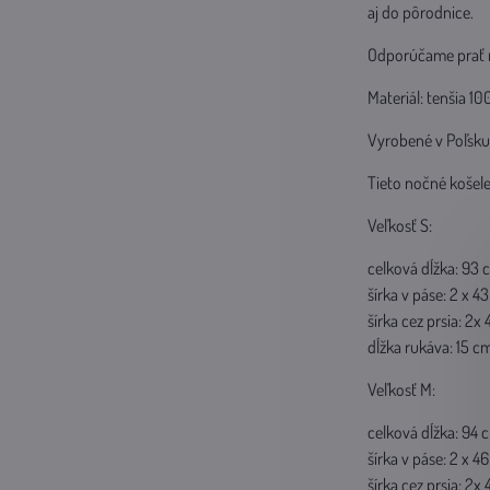
aj do pôrodnice.
Odporúčame prať na
Materiál: tenšia 1
Vyrobené v Poľsku
Tieto nočné košele
Veľkosť S:
celková dĺžka: 93 
šírka v páse: 2 x 4
šírka cez prsia: 2x
dĺžka rukáva: 15 c
Veľkosť M:
celková dĺžka: 94 
šírka v páse: 2 x 4
šírka cez prsia: 2x