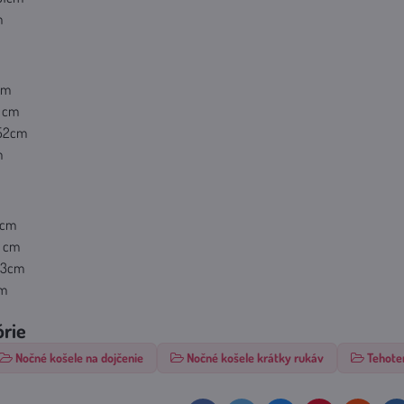
m
cm
4 cm
x 52cm
m
 cm
5 cm
x53cm
cm
órie
Nočné košele na dojčenie
Nočné košele krátky rukáv
Tehote