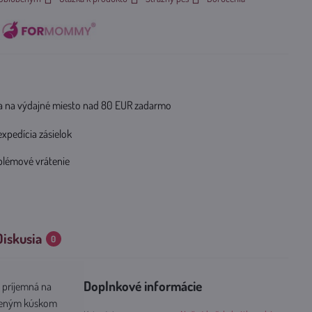
 na výdajné miesto nad 80 EUR zadarmo
expedícia zásielok
blémové vrátenie
Diskusia
0
Doplnkové informácie
 príjemná na
úbeným kúskom