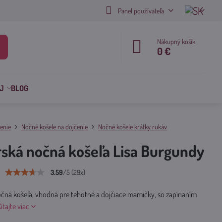
Panel používateľa
Nákupný košík
0 €
J
BLOG
enie
Nočné košele na dojčenie
Nočné košele krátky rukáv
ská nočná košeľa Lisa Burgundy
3.59
/
5
(
29
x)
čná košeľa, vhodná pre tehotné a dojčiace mamičky, so zapínaním
ítajte viac