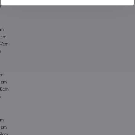
m
cm
8 cm
 47cm
m
cm
2 cm
x50cm
m
cm
3 cm
 51cm