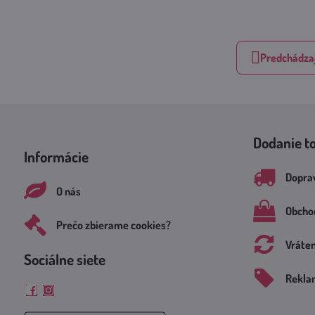
Predchádzaj
Dodanie t
Informácie
Doprav
O nás
Obcho
Prečo zbierame cookies?
Vráte
Sociálne siete
Rekla
Facebook
Instagram