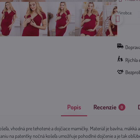
Výrobca:
Doprava
Rýchla 
Bezpro
Popis
Recenzie
0
eľa, vhodná pre tehotené a dojčiace mamičky. Materiál je bavlna, mäkká a
naniu na patentky nočná košeľa umožňuje pohodlné dojčenie a je tak obľ