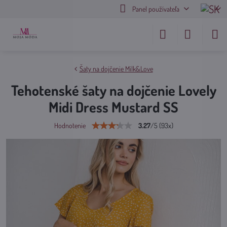
Panel používateľa
Šaty na dojčenie Milk&Love
Tehotenské šaty na dojčenie Lovely
Midi Dress Mustard SS
3.27
/
5
(
93
x)
Hodnotenie