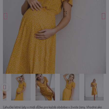
Ľahučké letné šaty v midi dĺžke pre každé obdobie v živote ženy. Vhodné ako