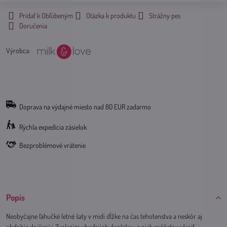
Pridať k Obľúbeným
Otázka k produktu
Strážny pes
Doručenia
Výrobca:
Doprava na výdajné miesto nad 80 EUR zadarmo
Rýchla expedícia zásielok
Bezproblémové vrátenie
Popis
Neobyčajne ľahučké letné šaty v midi dĺžke na čas tehotenstva a neskôr aj
obdobie dojčenia. Zvolením vhodných doplnkov z nich môžete vyčariť