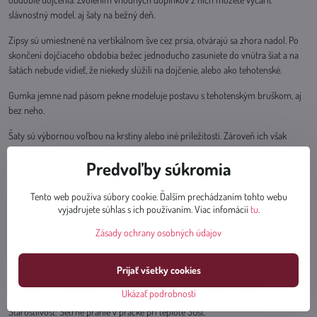
slávnostný model, aj šaty na bežný deň.
Zipsy sú umiestnené na vertikálnom šve cez prsia, otvárajú sa zhora nadol. Po
skončení dojčiaceho obdobia bežec jednoducho zasuniete do vnútra šiat a na
šatách nebude vidieť, že niekedy slúžili na dojčenie, alebo ako tehotenské.
Gumka jemne nad pásom pekne modeluje postavu s tehotenským bruškom, aj
bez neho.
Šaty sú výbornou voľbou na krstiny alebo iné príležitosti. Zároveň ich však
môžete využiť aj na bežné nosenie.
Predvoľby súkromia
Značka Milk and Love navrhuje svoje oblečenie v štýle Slow Fashion, aby vás
mohlo sprevádzať dlhé obdobie, nielen na jednu príležitosť.
Tento web používa súbory cookie. Ďalším prechádzaním tohto webu
vyjadrujete súhlas s ich používaním. Viac infomácií
tu
.
Materiál: 100% viskóza
Zásady ochrany osobných údajov
Pri výbere veľkosti tehotenských a dojčiacich šiat Lovely Dress sa riaďte
veľkosťou, ktorú aktuálne nosíte. Ak váhate medzi dvoma veľkosťami - vyberte
Prijať všetky cookies
si väčšiu.
POZOR - viskózová látka sa môže po vypraní zraziť až o 9%, prať
pri teplote do 30 stupňov C, po vysušení žehliť. Nesušiť v sušičke.
Ukázať podrobnosti
Starostlivosť: Šetrné pranie v práčke pri teplote 30st.