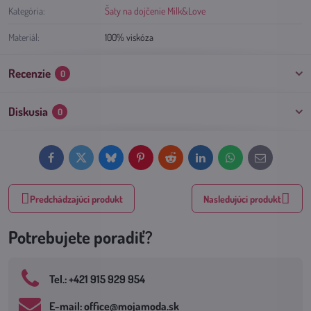
Kategória:
Šaty na dojčenie Milk&Love
Materiál:
100% viskóza
Recenzie
0
Diskusia
0
Facebook
Twitter
Bluesky
Pinterest
Reddit
LinkedIn
WhatsApp
E-
mail
Predchádzajúci produkt
Nasledujúci produkt
Potrebujete poradiť?
Tel​.: +421 915 929 954
E-mail: office​@mojamoda​.sk