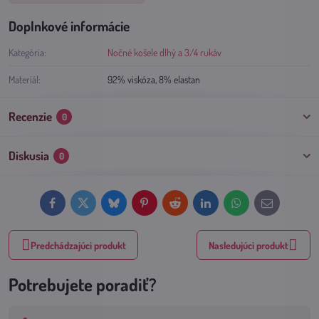
Doplnkové informácie
Kategória:
Nočné košele dlhý a 3/4 rukáv
Materiál:
92% viskóza, 8% elastan
Recenzie
0
Diskusia
0
Facebook
Twitter
Bluesky
Pinterest
Reddit
LinkedIn
WhatsApp
E-
mail
Predchádzajúci produkt
Nasledujúci produkt
Potrebujete poradiť?