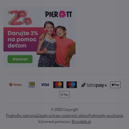
©
2026
Copyright
Predvoľby súkromia
Zásady ochrany osobných údajov
Podmienky používania
Vytvorené pomocou:
BiznisWeb.sk