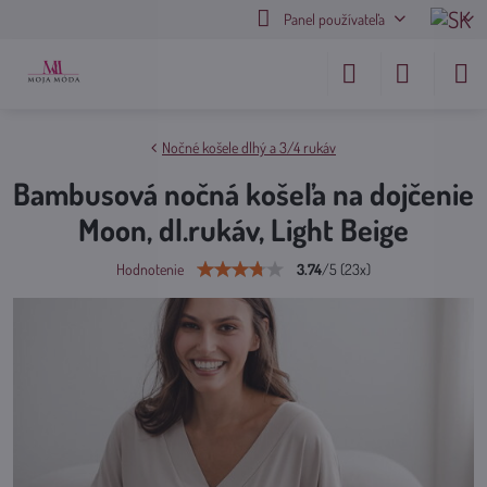
Panel používateľa
Nočné košele dlhý a 3/4 rukáv
Bambusová nočná košeľa na dojčenie
Moon, dl.rukáv, Light Beige
3.74
/
5
(
23
x)
Hodnotenie