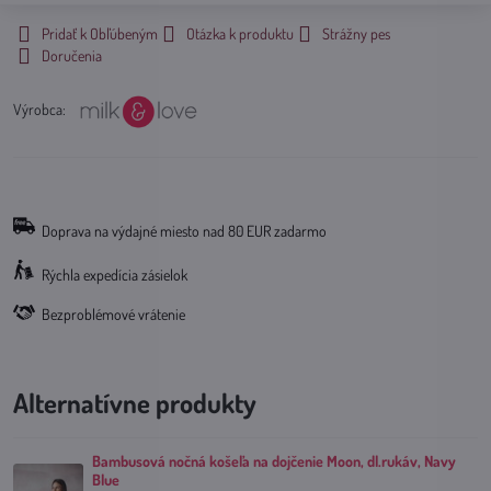
Pridať k Obľúbeným
Otázka k produktu
Strážny pes
Doručenia
Výrobca:
Doprava na výdajné miesto nad 80 EUR zadarmo
Rýchla expedícia zásielok
Bezproblémové vrátenie
Alternatívne produkty
Bambusová nočná košeľa na dojčenie Moon, dl.rukáv, Navy
Blue