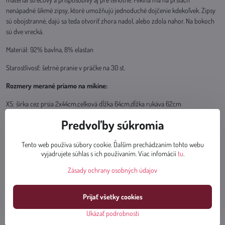
nenápadné šikmé zipsy, ktoré umožňujú jednoduché dojčenie kdekoľvek. Zipsy
sú obojstranné, dajú sa teda otvoriť zhora nadol, alebo zdola nahor. Na bokoch
sú dve vrecká.
Materiál: 92% bavlna, 8% elastan
Starostlivosť: šetrné pranie v práčke na 30 st.
Rozmery merané priamo na mikine:
XS: šírka cez prsia 2x44cm,celková dĺžka 64cm,dĺžka rukáva 62cm
Predvoľby súkromia
S: šírka cez prsia 2x45cm,celková dĺžka 66cm,dĺžka rukáva 64cm
M: šírka cez prsia 2x47cm, celková dĺžka 67cm, dĺžka rukáva 66cm
Tento web používa súbory cookie. Ďalším prechádzaním tohto webu
vyjadrujete súhlas s ich používaním. Viac infomácií
tu
.
L: šírka cez prsia 2x49cm,celková dĺžka 67cm,dĺžka rukáva 66cm
Zásady ochrany osobných údajov
Rozmery:
Prijať všetky cookies
Ukázať podrobnosti