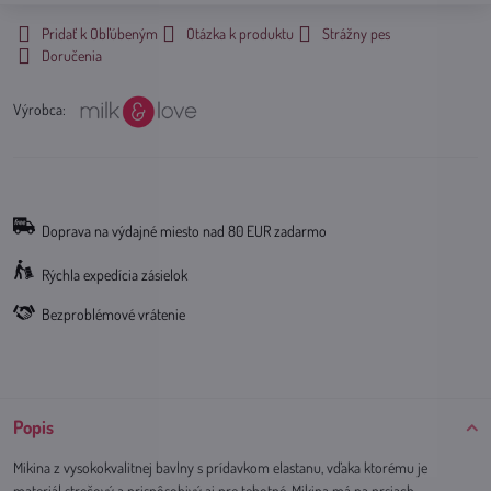
Pridať k Obľúbeným
Otázka k produktu
Strážny pes
Doručenia
Výrobca:
Doprava na výdajné miesto nad 80 EUR zadarmo
Rýchla expedícia zásielok
Bezproblémové vrátenie
Popis
Mikina z vysokokvalitnej bavlny s prídavkom elastanu, vďaka ktorému je
materiál strečový a prispôsobivý aj pre tehotné. Mikina má na prsiach