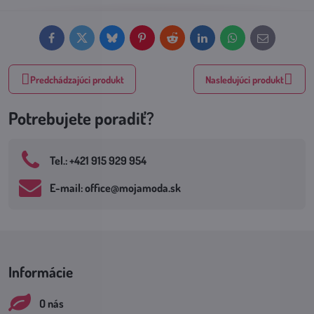
Facebook
Twitter
Bluesky
Pinterest
Reddit
LinkedIn
WhatsApp
E-
mail
Predchádzajúci produkt
Nasledujúci produkt
Potrebujete poradiť?
Tel​.: +421 915 929 954
E-mail: office​@mojamoda​.sk
Informácie
O nás