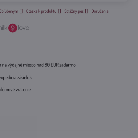
k Obľúbeným
Otázka k produktu
Strážny pes
Doručenia
 na výdajné miesto nad 80 EUR zadarmo
expedícia zásielok
blémové vrátenie