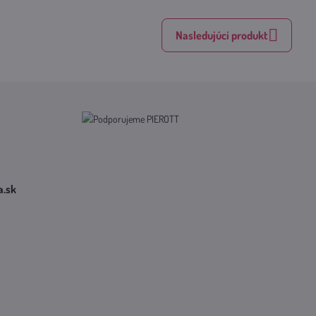
mail
Nasledujúci produkt
​.sk