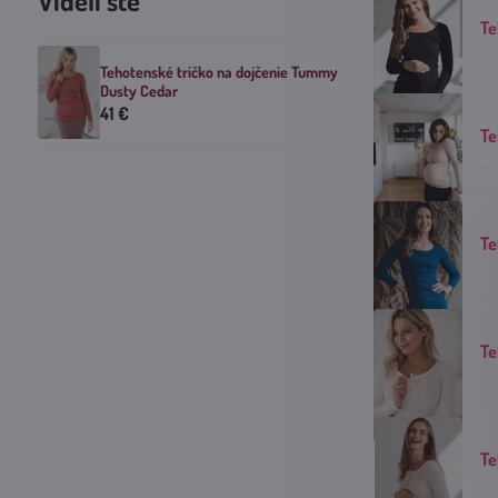
Videli ste
Te
Tehotenské tričko na dojčenie Tummy
Dusty Cedar
41 €
Te
Te
Te
Te