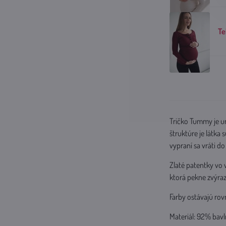
Te
Tričko Tummy je un
štruktúre je látka
vypraní sa vráti d
Zlaté patentky vo 
ktorá pekne zvýraz
Farby ostávajú rov
Materiál: 92% bavl