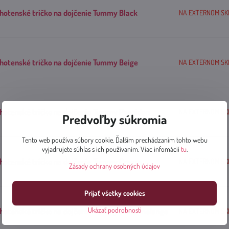
hotenské tričko na dojčenie Tummy Black
NA EXTERNOM SKLA
hotenské tričko na dojčenie Tummy Beige
NA EXTERNOM SKLA
hotenské tričko na dojčenie Tummy Poseidon
NA EXTERNOM SKLA
Predvoľby súkromia
Tento web používa súbory cookie. Ďalším prechádzaním tohto webu
vyjadrujete súhlas s ich používaním. Viac infomácií
tu
.
hotenské tričko na dojčenie Tummy Cream
NA EXTERNOM SKLA
Zásady ochrany osobných údajov
Prijať všetky cookies
Ukázať podrobnosti
hotenské tričko na dojčenie Tummy Latte melange
NA EXTERNOM SKLA