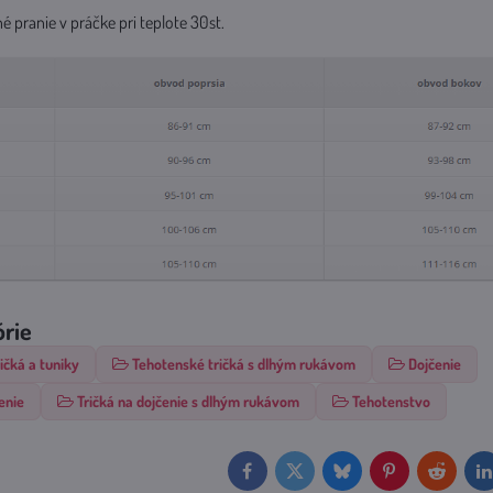
né pranie v práčke pri teplote 30st.
órie
ičká a tuniky
Tehotenské tričká s dlhým rukávom
Dojčenie
enie
Tričká na dojčenie s dlhým rukávom
Tehotenstvo
Facebook
Twitter
Bluesky
Pinterest
Reddit
L