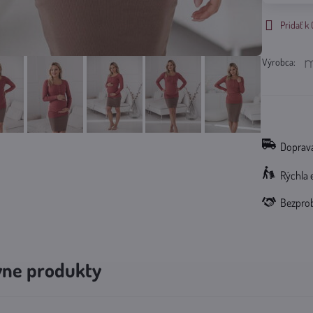
Pridať 
Výrobca:
Doprava
Rýchla 
Bezpro
vne produkty