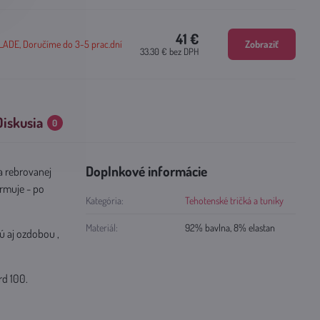
41 €
DE, Doručíme do 3-5 prac.dní
Zobraziť
33.30 €
bez DPH
Diskusia
0
Doplnkové informácie
a rebrovanej
ormuje - po
Kategória:
Tehotenské tričká a tuniky
Materiál:
92% bavlna, 8% elastan
ú aj ozdobou ,
rd 100.