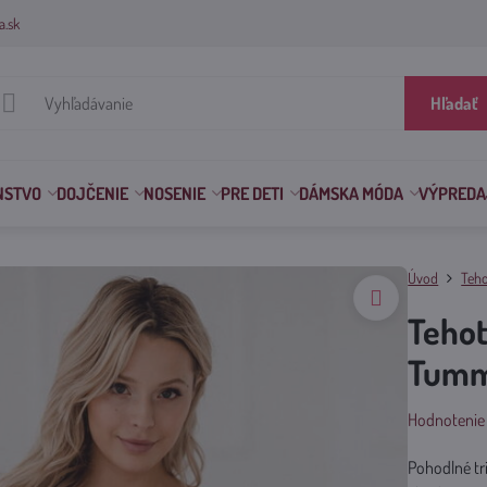
a.sk
Hľadať
NSTVO
DOJČENIE
NOSENIE
PRE DETI
DÁMSKA MÓDA
VÝPREDA
Úvod
Teho
Tehot
Tumm
Hodnotenie
Pohodlné tr