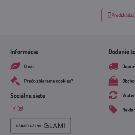
Predchádzaj
Informácie
Dodanie t
O nás
Doprav
Prečo zbierame cookies?
Obcho
Sociálne siete
Vráte
Rekla
Facebook
Instagram