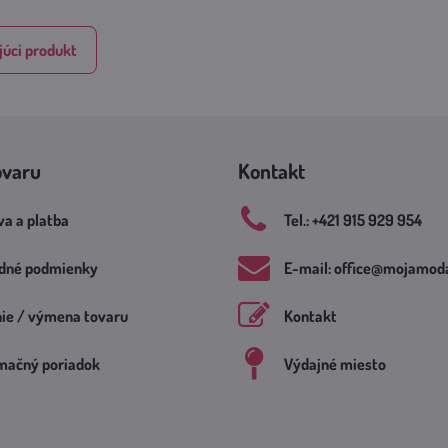
úci produkt
ovaru
Kontakt
a a platba
Tel​.: +421 915 929 954
dné podmienky
E-mail: office​@mojamoda
nie / výmena tovaru
Kontakt
mačný poriadok
Výdajné miesto