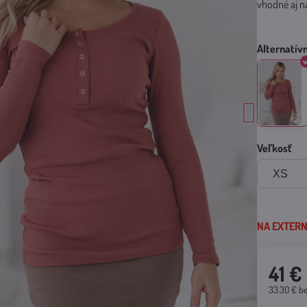
vhodné aj n
Veľkosť
NA EXTERNO
41 €
33.30 €
b