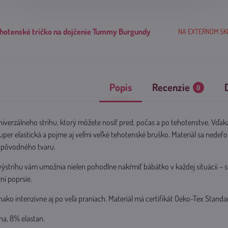
hotenské tričko na dojčenie Tummy Burgundy
NA EXTERNOM SKLA
Popis
Recenzie
0
iverzálneho strihu, ktorý môžete nosiť pred, počas a po tehotenstve. Vďak
 super elastická a pojme aj veľmi veľké tehotenské bruško. Materiál sa nedef
o pôvodného tvaru.
výstrihu vám umožnia nielen pohodlne nakŕmiť bábätko v každej situácii – s
ní poprsie.
nako intenzívne aj po veľa praniach. Materiál má certifikát Oeko-Tex Standa
na, 8% elastan.