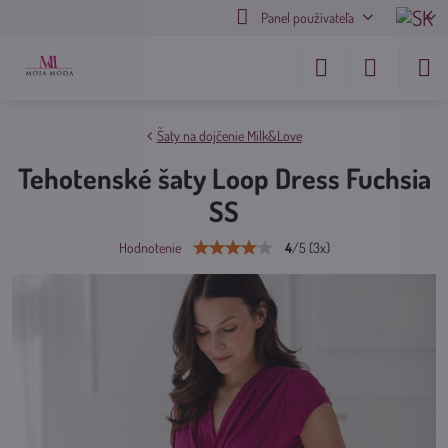
Panel používateľa
Šaty na dojčenie Milk&Love
Tehotenské šaty Loop Dress Fuchsia
SS
4
/
5
(
3
x)
Hodnotenie