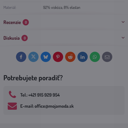
Materiál:
92% viskóza, 8% elastan
Recenzie
0
Diskusia
0
Facebook
Twitter
Bluesky
Pinterest
Reddit
LinkedIn
WhatsApp
E-
mail
Potrebujete poradiť?
Tel​.: +421 915 929 954
E-mail: office​@mojamoda​.sk