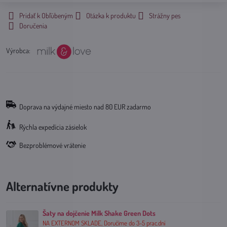
Pridať k Obľúbeným
Otázka k produktu
Strážny pes
Doručenia
Výrobca:
Doprava na výdajné miesto nad 80 EUR zadarmo
Rýchla expedícia zásielok
Bezproblémové vrátenie
Alternatívne produkty
Šaty na dojčenie Milk Shake Green Dots
NA EXTERNOM SKLADE, Doručíme do 3-5 prac.dní