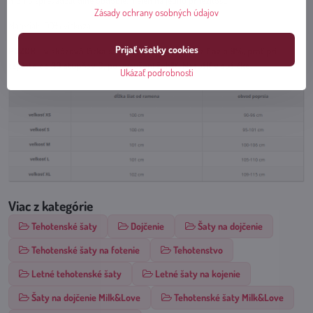
mohlo sprevádzať dlhé obdobie, nielen na jednu príležitosť.
Zásady ochrany osobných údajov
Materiál: 100% viskóza
Prijať všetky cookies
POZOR - viskózová látka sa môže po vypraní zraziť až o 9%, prať pri
teplote do 30 stupňov C, po vysušení žehliť. Nesušiť v sušičke.
Ukázať podrobnosti
Viac z kategórie
Tehotenské šaty
Dojčenie
Šaty na dojčenie
Tehotenské šaty na fotenie
Tehotenstvo
Letné tehotenské šaty
Letné šaty na kojenie
Šaty na dojčenie Milk&Love
Tehotenské šaty Milk&Love