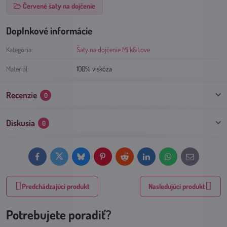
Červené šaty na dojčenie
Doplnkové informácie
Kategória:
Šaty na dojčenie Milk&Love
Materiál:
100% viskóza
Recenzie
0
Diskusia
0
Facebook
Twitter
Bluesky
Pinterest
Reddit
LinkedIn
WhatsApp
E-
mail
Predchádzajúci produkt
Nasledujúci produkt
Potrebujete poradiť?