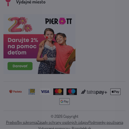
Výdajné miesto
©
2026
Copyright
Predvoľby súkromia
Zásady ochrany osobných údajov
Podmienky používania
Vytvorené pomocou:
BiznisWeb.sk