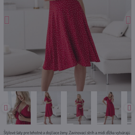
Štýlové šaty pre tehotné a dojčiace ženy. Zavinovací strih a midi dĺžka vytvárajú