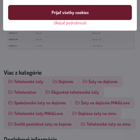
Starostlivosť: Šetrné pranie v práčke pri teplote 30st. Nesušiť v sušičke.
Prijať všetky cookies
Ukázať podrobnosti
Viac z kategórie
Tehotenské šaty
Dojčenie
Šaty na dojčenie
Tehotenstvo
Elegantné tehotenské šaty
Spoločenské šaty na dojčenie
Šaty na dojčenie Milk&Love
Tehotenské šaty Milk&Love
Dojčiace šaty na zimu
Svetlé pastelové šaty na kojenie
Tehotenské šaty na zimu
Doplnkové informácie