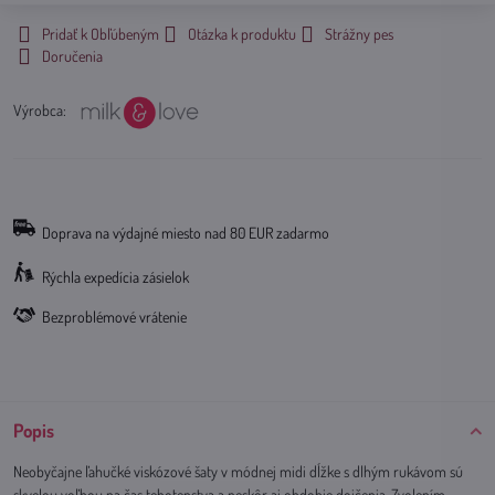
Pridať k Obľúbeným
Otázka k produktu
Strážny pes
Doručenia
Výrobca:
Doprava na výdajné miesto nad 80 EUR zadarmo
Rýchla expedícia zásielok
Bezproblémové vrátenie
Popis
Neobyčajne ľahučké viskózové šaty v módnej midi dĺžke s dlhým rukávom sú
skvelou voľbou na čas tehotenstva a neskôr aj obdobie dojčenia. Zvolením