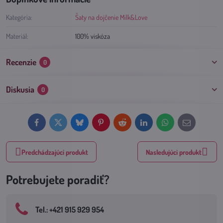
Kategória:
Šaty na dojčenie Milk&Love
Materiál:
100% viskóza
Recenzie
0
Diskusia
0
Facebook
Twitter
Bluesky
Pinterest
Reddit
LinkedIn
WhatsApp
E-
mail
Predchádzajúci produkt
Nasledujúci produkt
Potrebujete poradiť?
Tel​.: +421 915 929 954