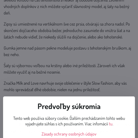
vhodných doplnkov z nich môžete vyčariť slávnostný model, aj šaty na bežný
deň.
Zipsy sú umiestnené na vertikálnom šve cez prsia, otvárajú sa zhora nadol. Po
skončení dojčiaceho obdobia bežec jednoducho zasuniete do vnútra šiat a na
šatách nebude vidieť, že niekedy slúžili na dojčenie, alebo ako tehotenské.
Gumka jemne nad pásom pekne modeluje postavu s tehotenským bruškom, aj
bez neho.
Šaty sú výbornou voľbou na krstiny alebo iné príležitosti. Zároveň ich však
môžete využiť aj na bežné nosenie.
Značka Milk and Love navrhuje svoje oblečenie v štýle Slow Fashion, aby vás
mohlo sprevádzať dlhé obdobie, nielen na jednu príležitosť.
Materiál: 100% viskóza
Predvoľby súkromia
Pri výbere veľkosti tehotenských a dojčiacich šiat Lovely Dress sa riaďte
Tento web používa súbory cookie. Ďalším prechádzaním tohto webu
veľkosťou, ktorú aktuálne nosíte. Ak váhate medzi dvoma veľkosťami - vyberte
vyjadrujete súhlas s ich používaním. Viac infomácií
tu
.
si väčšiu.
POZOR - viskózová látka sa môže po vypraní zraziť až o 9%, prať
pri teplote do 30 stupňov C, po vysušení žehliť. Nesušiť v sušičke.
Zásady ochrany osobných údajov