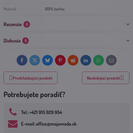
Materiál:
100% bavlna
Recenzie
0
Diskusia
0
Facebook
Twitter
Bluesky
Pinterest
Reddit
LinkedIn
WhatsApp
E-
mail
Predchádzajúci produkt
Nasledujúci produkt
Potrebujete poradiť?
Tel​.: +421 915 929 954
E-mail: office​@mojamoda​.sk