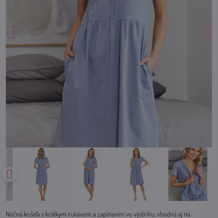
Nočná košeľa s krátkym rukávom a zapínaním vo výstrihu, vhodná aj na