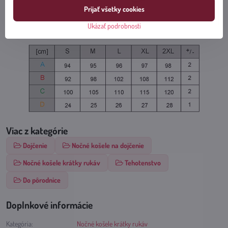
Prijať všetky cookies
Ukázať podrobnosti
Viac z kategórie
Dojčenie
Nočné košele na dojčenie
Nočné košele krátky rukáv
Tehotenstvo
Do pôrodnice
Doplnkové informácie
Kategória:
Nočné košele krátky rukáv